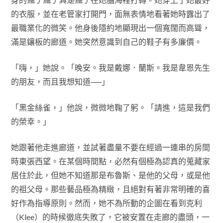
的衣服，並在老管家打開門，面無表情地看著她時露出了
最職業化的微笑。他身後隱約地顯現出一個寬闊而高聳，
滿是鑲板的廊道。她突然意識到自己的鞋子有多廉價。
「嗨，」她說。「晚安。我是戴娜．蘭斯。我是韋恩先生
的朋友，而且我想知道──」
「黑金絲雀，」他說，微微地鞠了躬。「請進，這是我們
的榮幸。」
她跟著他走進廊道，並試著盡量不要在經過一連串的房間
時東張西望。在某個時間點，必然有個極為認真的蒐藏家
居住於此，但她不知道那是布魯斯、是他的父母，或是他
的祖父母。那些藝品極為精緻，且絕對有著非常明確的喜
好作為指導原則。然而，她不為所動的企圖在看到克利
（Klee）的時候徹底失敗了，它被安置在走廊的盡頭，一