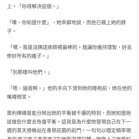
上。「你得解決這個。」
「噢，你知道什麼」，她乖僻地說，而他已親上她的脖
子。
「嘿，我是沒牌諮商師裡最棒的。我讓你維持理智，好去
修好所有的瘋子。」
「別那樣叫他們。」
「唔，逼我啊。」他的手向下滑到她的睡袍前，她在他的
嘴裡微笑。
奧利佛總是能分辨出她的平衡被干擾的時刻，而她知道她
該做些什麼去恢復平衡。這就是為什麼她發現自己在下一
週的某天傍晚站在韋恩莊園的前門，一句句以穩定頻率現
身的
瘋了瘋了真是瘋了
在她腦海裡打轉。她穿上了她最好