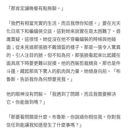
「那肯定讓晚餐有點無聊。」
「我們有相當充實的生活，而且我想你知道。」要在光天
化日底下和蝙蝠俠交談，這對她來說實在是太困難了。毋
庸置疑，這很怪。她從沒在他不穿蝙蝠裝的時候與他碰
面；從未見過那張臉不戴頭盔的樣子。那是一張令人驚異
的、引人注目的臉，但不知為何，那張臉看起來比起藏在
面具底下時要更難以捉摸。他的西裝剪裁精良。那也是件
斗篷，藏起那底下驚人的肌肉與力量。她傾身向前。「布
魯斯，告訴我你為何想要見我。」
他的眼神沒有閃躲。「我遇到了問題，而且我需要解決
它。你能做到嗎？」
「那要看問題是什麼。布魯斯，你說過你相信我。你對我
信任到能讓我知道發生了什麼事嗎？」