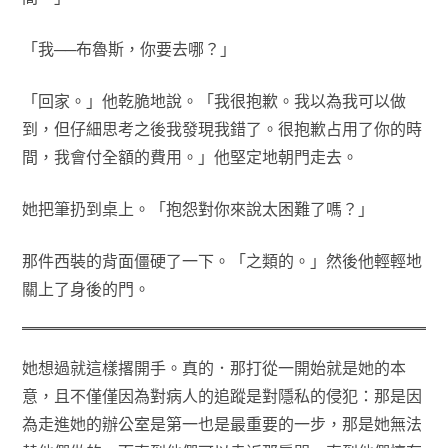
「我──布魯斯，你要去哪？」
「回家。」他乾脆地說。「我很抱歉。我以為我可以做
到，但仔細思考之後我發現我錯了。很抱歉占用了你的時
間，我會付全額的費用。」他堅定地朝門走去。
她把筆扔到桌上。「抱怨對你來說太困難了嗎？」
那件西裝的背面僵硬了一下。「之類的。」然後他輕輕地
關上了身後的門。
她想過就這樣撂開手。真的．那打從一開始就是她的本
意，且不僅僅因為對病人的追蹤是對隱私的侵犯：那是因
為走進她的辦公室是第一也是最重要的一步，那是她無法