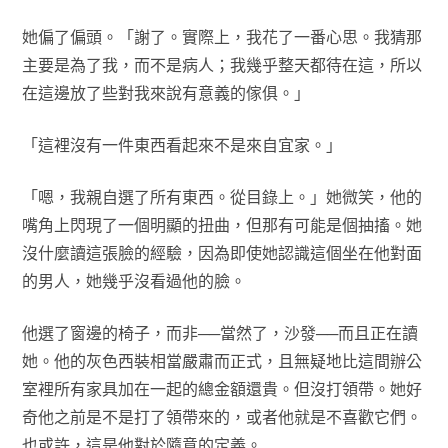
她偏了偏頭。「謝了。實際上，我花了一番心思。我猜那
主要是為了我，而不是病人；我幾乎整天都待在這，所以
在這邊放了些對我來說有意義的傢俱。」
「這裡沒有一件東西看起來不是來自宜家。」
「嗯，我親自選了所有東西。從目錄上。」她微笑，他的
嘴角上閃現了一個明顯的扭曲，但那有可能是個抽搐。她
沒什麼讀這張臉的經驗，因為即使她認識這個坐在他對面
的男人，她幾乎沒看過他的臉。
他選了窗邊的椅子，而非──當然了，沙發──而且正在讀
她。他的灰色西裝相當嚴肅而正式，且無疑地比這間辦公
室裡所有家具加在一起的總金額還貴。但沒打領帶。她好
奇他之前是不是打了領帶來的，或者他就是不喜歡它們。
也或許，這是他對於隨意的定義。