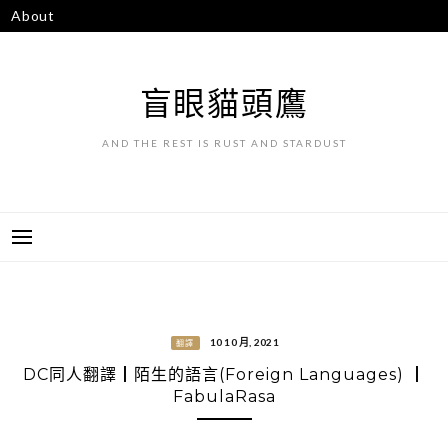
跳
About
至
主
要
盲眼貓頭鷹
內
容
AND THE REST IS RUST AND STARDUST
10 10 月, 2021
翻譯
DC同人翻譯┃陌生的語言(Foreign Languages) ┃
FabulaRasa