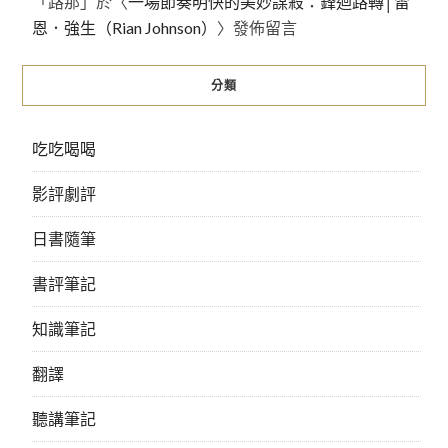
「
路那
」於〈
一場節奏明快的美妙謀殺：鋒迴路轉│雷
恩．強生（Rian Johnson）
〉發佈留言
分類
吃吃喝喝
影評劇評
日書隨筆
書評筆記
知識筆記
翻譯
聽講筆記