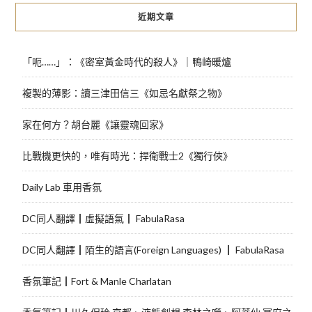
近期文章
「呃……」：《密室黃金時代的殺人》｜鴨崎暖爐
複製的薄影：讀三津田信三《如忌名獻祭之物》
家在何方？胡台麗《讓靈魂回家》
比戰機更快的，唯有時光：捍衛戰士2《獨行俠》
Daily Lab 車用香氛
DC同人翻譯┃虛擬語氣┃ FabulaRasa
DC同人翻譯┃陌生的語言(Foreign Languages) ┃ FabulaRasa
香氛筆記┃Fort & Manle Charlatan