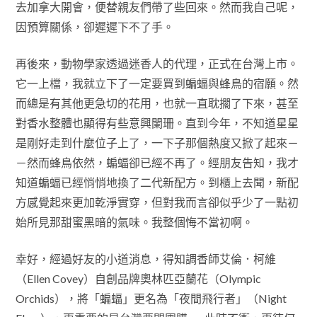
去加拿大開會，便替親友們帶了些回來。然而我自己呢，
因預算關係，卻遲遲下不了手。
再後來，動物學家透過迷香人的代理，正式在台灣上市。
它一上檔，我就立下了一定要買到蝙蝠與蜂鳥的宿願。然
而總是有其他更急切的花用，也就一直耽擱了下來，甚至
對香水整體也顯得有些意興闌珊。直到今年，不知道星星
是剛好走到什麼位子上了，一下子那個熱度又掀了起來－
－然而蜂鳥依然，蝙蝠卻已經不再了。經朋友告知，我才
知道蝙蝠已經悄悄地換了二代新配方。到櫃上去聞，新配
方感覺起來更加乾淨實穿，但對我而言卻似乎少了一點初
始所見那甜蜜黑暗的氣味。我整個悔不當初啊。
幸好，經過好友的小道消息，得知調香師艾倫．柯維
（Ellen Covey）自創品牌奧林匹亞蘭花（Olympic
Orchids），將「蝙蝠」更名為「夜間飛行者」（Night