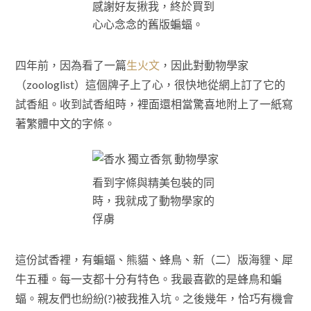
感謝好友揪我，終於買到
心心念念的舊版蝙蝠。
四年前，因為看了一篇
生火文
，因此對動物學家
（zoologlist）這個牌子上了心，很快地從網上訂了它的
試香組。收到試香組時，裡面還相當驚喜地附上了一紙寫
著繁體中文的字條。
看到字條與精美包裝的同
時，我就成了動物學家的
俘虜
這份試香裡，有蝙蝠、熊貓、蜂鳥、新（二）版海貍、犀
牛五種。每一支都十分有特色。我最喜歡的是蜂鳥和蝙
蝠。親友們也紛紛(?)被我推入坑。之後幾年，恰巧有機會