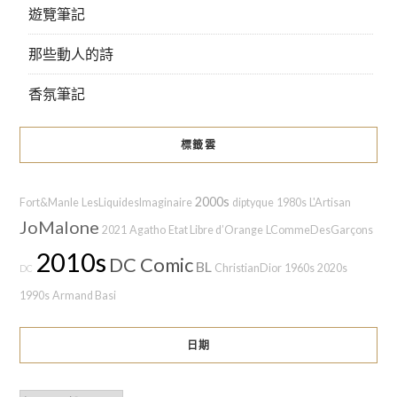
遊覽筆記
那些動人的詩
香氛筆記
標籤雲
2000s
Fort&Manle
LesLiquidesImaginaire
diptyque
1980s
L'Artisan
JoMalone
2021
Agatho
Etat Libre d’Orange
LCommeDesGarçons
2010s
DC Comic
BL
ChristianDior
1960s
2020s
DC
1990s
Armand Basi
日期