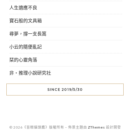
人生適應不良
寶石般的文具箱
尋夢，撐一支長篙
小云的隨便亂記
栞的心靈角落
非‧推理小說研究社
SINCE 2019/5/30
© 2026《盲眼貓頭鷹》版權所有
–
佈景主題由
ZThemes
設計開發