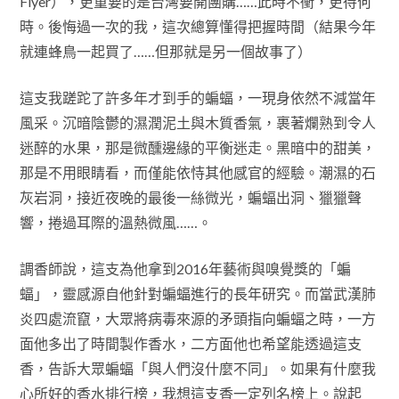
Flyer），更重要的是台灣要開團購……此時不衝，更待何
時。後悔過一次的我，這次總算懂得把握時間（結果今年
就連蜂鳥一起買了……但那就是另一個故事了）
這支我蹉跎了許多年才到手的蝙蝠，一現身依然不減當年
風采。沉暗陰鬱的濕潤泥土與木質香氣，裹著爛熟到令人
迷醉的水果，那是微醺邊緣的平衡迷走。黑暗中的甜美，
那是不用眼睛看，而僅能依恃其他感官的經驗。潮濕的石
灰岩洞，接近夜晚的最後一絲微光，蝙蝠出洞、獵獵聲
響，捲過耳際的溫熱微風……。
調香師說，這支為他拿到2016年藝術與嗅覺獎的「蝙
蝠」，靈感源自他針對蝙蝠進行的長年研究。而當武漢肺
炎四處流竄，大眾將病毒來源的矛頭指向蝙蝠之時，一方
面他多出了時間製作香水，二方面他也希望能透過這支
香，告訴大眾蝙蝠「與人們沒什麼不同」。如果有什麼我
心所好的香水排行榜，我想這支香一定列名榜上。說起