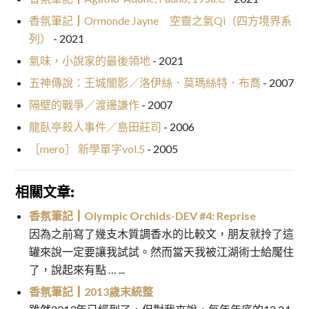
香氛筆記┃Ormonde Jayne 空靈之氣Qi（四方境界系
列）
- 2021
氣味，小說家的最後領地
- 2021
五神傳說：王城闇影／洛伊絲．莫瑪絲特．布喬
- 2007
隔壁的戰爭／渡邊謙作
- 2007
龍臥亭殺人事件／島田莊司
- 2006
［mero］ 新學單字vol.5
- 2005
相關文章:
香氛筆記┃Olympic Orchids-DEV #4: Reprise
因為之前寫了幾支木質調香水的比較文，朋友就拎了這
罐來說一定要讓我試試。然而當天我被江湖術士給魘住
了，說起來有點 … ...
香氛筆記┃2013歲末統整