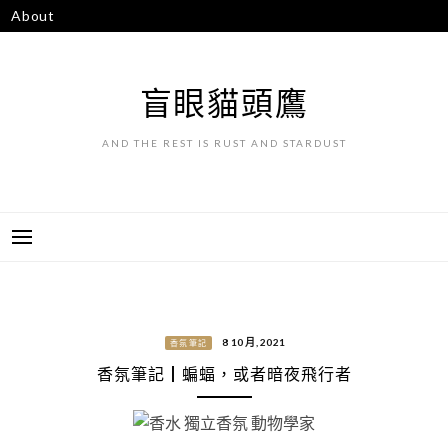
跳
About
至
主
要
盲眼貓頭鷹
內
容
AND THE REST IS RUST AND STARDUST
8 10 月, 2021
香氛筆記
香氛筆記┃蝙蝠，或者暗夜飛行者