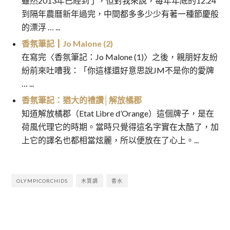
雖然2013年已經到了，但對我來說，每年年底的12.24
到隔年農曆新年過完，中間都多多少少有著一種節慶般
的漂浮 … ...
香氛筆記┃Jo Malone (2)
在寫完〈香氛筆記：Jo Malone (1)〉之後，親朋好友紛
紛前來吐嘈我：「你這樣還好意思說JM不是你的愛牌
… ...
香氛筆記：猶大的禮讚│解放橘郡
知道解放橘郡（Etat Libre d’Orange）這個牌子，是在
荷風代理它的時期。當時只覺得這名字實在太酷了，加
上它的譯名也都相當炫麗，所以便放在了心上。...
OLYMPICORCHIDS
木質調
香水
香氛筆記┃川久保玲 京都、液態
香氛筆記┃OLYMPIC
文
創想 森林之噬、阿蒂仙 冥府之
ORCHIDS-DEV #4: REPRISE