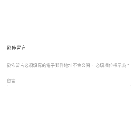
道、TDC 月影松香
章
導
覽
發佈留言
發佈留言必須填寫的電子郵件地址不會公開。
必填欄位標示為
*
留言