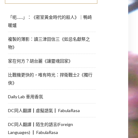
「呃……」：《密室黃金時代的殺人》｜鴨崎
暖爐
複製的薄影：讀三津田信三《如忌名獻祭之
物》
家在何方？胡台麗《讓靈魂回家》
比戰機更快的，唯有時光：捍衛戰士2《獨行
俠》
Daily Lab 車用香氛
DC同人翻譯┃虛擬語氣┃ FabulaRasa
DC同人翻譯┃陌生的語言(Foreign
Languages) ┃ FabulaRasa