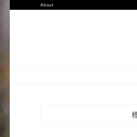
跳
About
至
主
要
內
容