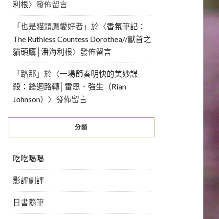
利根
〉發佈留言
「
也是貓頭鷹愛好者
」於〈
香氛筆記：
The Ruthless Countess Dorothea//獸首之
貓頭鷹│潘海利根
〉發佈留言
「
路那
」於〈
一場節奏明快的美妙謀
殺：鋒迴路轉│雷恩．強生（Rian
Johnson）
〉發佈留言
分類
吃吃喝喝
影評劇評
日書隨筆