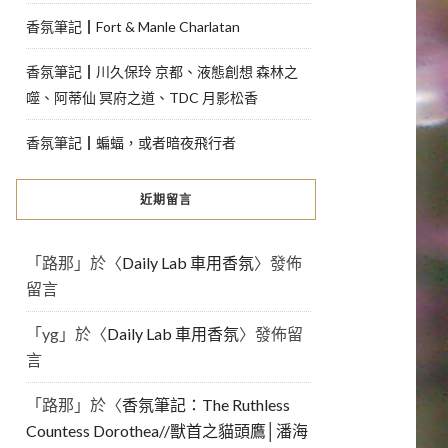
香氛筆記┃Fort & Manle Charlatan
香氛筆記┃川久保玲 京都、液態創想 森林之
噬、阿蒂仙 冥府之道、TDC 月影松香
香氛筆記┃蝙蝠，或者暗夜飛行者
近期留言
「
路那
」於〈
Daily Lab 車用香氛
〉發佈
留言
「
yg
」於〈
Daily Lab 車用香氛
〉發佈留
言
「
路那
」於〈
香氛筆記：The Ruthless
Countess Dorothea//獸首之貓頭鷹│潘海