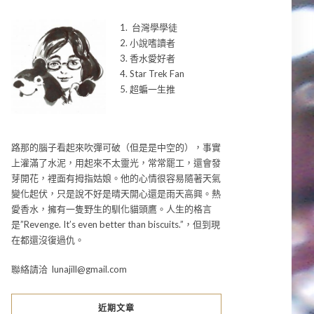
1. 台灣學學徒
2. 小說嗜讀者
3. 香水愛好者
4. Star Trek Fan
5. 超蝙一生推
路那的腦子看起來吹彈可破（但是是中空的），事實
上灌滿了水泥，用起來不太靈光，常常罷工，還會發
芽開花，裡面有拇指姑娘。他的心情很容易隨著天氣
變化起伏，只是說不好是晴天開心還是雨天高興。熱
愛香水，擁有一隻野生的馴化貓頭鷹。人生的格言
是”Revenge. It’s even better than biscuits.”，但到現
在都還沒復過仇。
聯絡請洽 lunajill@gmail.com
近期文章