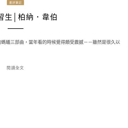
書評筆記
習生│柏納．韋伯
的螞蟻三部曲，當年看的時候覺得頗受震撼－－雖然是很久以
閱讀全文