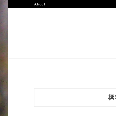
跳
About
至
主
要
內
容
標