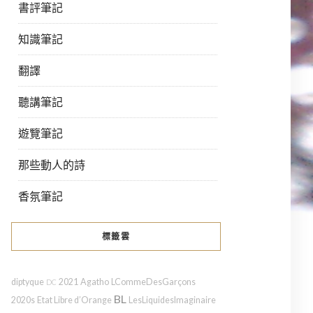
書評筆記
知識筆記
翻譯
聽講筆記
遊覽筆記
那些動人的詩
香氛筆記
標籤雲
diptyque
2021
Agatho
LCommeDesGarçons
DC
BL
2020s
Etat Libre d’Orange
LesLiquidesImaginaire