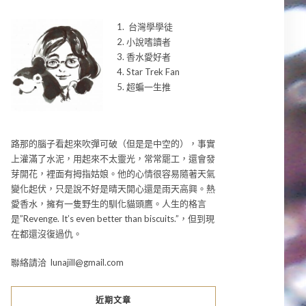
1. 台灣學學徒
2. 小說嗜讀者
3. 香水愛好者
4. Star Trek Fan
5. 超蝙一生推
路那的腦子看起來吹彈可破（但是是中空的），事實
上灌滿了水泥，用起來不太靈光，常常罷工，還會發
芽開花，裡面有拇指姑娘。他的心情很容易隨著天氣
變化起伏，只是說不好是晴天開心還是雨天高興。熱
愛香水，擁有一隻野生的馴化貓頭鷹。人生的格言
是”Revenge. It’s even better than biscuits.”，但到現
在都還沒復過仇。
聯絡請洽 lunajill@gmail.com
近期文章