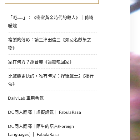
「呃……」：《密室黃金時代的殺人》｜鴨崎
暖爐
複製的薄影：讀三津田信三《如忌名獻祭之
物》
家在何方？胡台麗《讓靈魂回家》
比戰機更快的，唯有時光：捍衛戰士2《獨行
俠》
Daily Lab 車用香氛
DC同人翻譯┃虛擬語氣┃ FabulaRasa
DC同人翻譯┃陌生的語言(Foreign
Languages) ┃ FabulaRasa