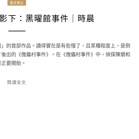
書評筆記
影下：黑曜館事件｜時晨
列」的首部作品。讀得實在是有些慢了，且某種程度上，是倒
了後出的《傀儡村事件》。在《傀儡村事件》中，偵探陳爝和
是正要開始。
閱讀全文