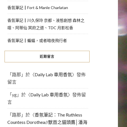
香氛筆記┃Fort & Manle Charlatan
香氛筆記┃川久保玲 京都、液態創想 森林之
噬、阿蒂仙 冥府之道、TDC 月影松香
香氛筆記┃蝙蝠，或者暗夜飛行者
近期留言
「
路那
」於〈
Daily Lab 車用香氛
〉發佈
留言
「
yg
」於〈
Daily Lab 車用香氛
〉發佈留
言
「
路那
」於〈
香氛筆記：The Ruthless
Countess Dorothea//獸首之貓頭鷹│潘海