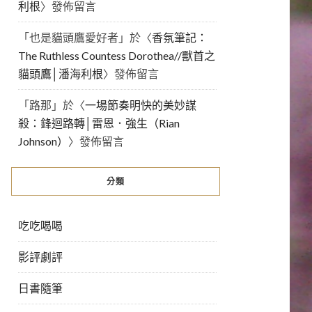
利根
〉發佈留言
「
也是貓頭鷹愛好者
」於〈
香氛筆記：
The Ruthless Countess Dorothea//獸首之
貓頭鷹│潘海利根
〉發佈留言
「
路那
」於〈
一場節奏明快的美妙謀
殺：鋒迴路轉│雷恩．強生（Rian
Johnson）
〉發佈留言
分類
吃吃喝喝
影評劇評
日書隨筆