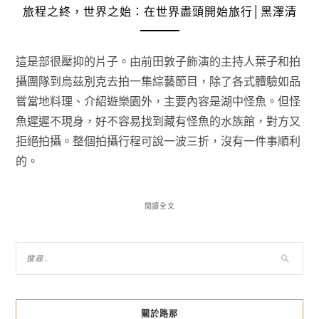
旅程之終，世界之始：在世界盡頭開始旅行│黑澤清
這是部很壓抑的片子。由前田敦子飾演的主持人葉子和拍
攝團隊到烏茲別克去拍一集綜藝節目，除了各式體驗如品
嘗當地料理、介紹遊樂園外，主要內容是湖中怪魚。但怪
魚遲遲不現身，好不容易找到藏有怪魚的水族館，對方又
拒絕拍攝。整個拍攝行程可說一波三折，沒有一件事順利
的。
閱讀全文
關於路那