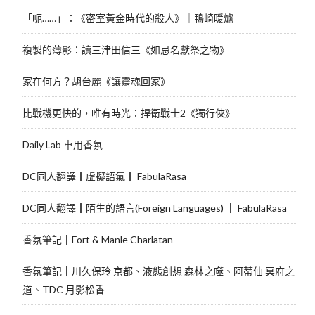
「呃……」：《密室黃金時代的殺人》｜鴨崎暖爐
複製的薄影：讀三津田信三《如忌名獻祭之物》
家在何方？胡台麗《讓靈魂回家》
比戰機更快的，唯有時光：捍衛戰士2《獨行俠》
Daily Lab 車用香氛
DC同人翻譯┃虛擬語氣┃ FabulaRasa
DC同人翻譯┃陌生的語言(Foreign Languages) ┃ FabulaRasa
香氛筆記┃Fort & Manle Charlatan
香氛筆記┃川久保玲 京都、液態創想 森林之噬、阿蒂仙 冥府之
道、TDC 月影松香