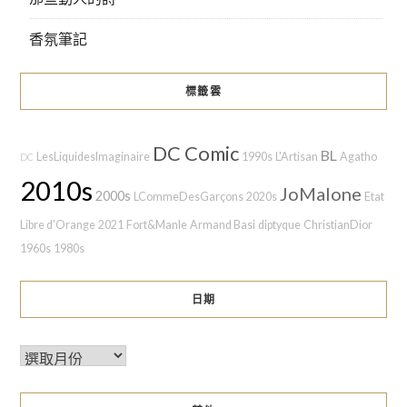
香氛筆記
標籤雲
DC Comic
BL
LesLiquidesImaginaire
1990s
L'Artisan
Agatho
DC
2010s
JoMalone
2000s
LCommeDesGarçons
2020s
Etat
Libre d’Orange
2021
Fort&Manle
Armand Basi
diptyque
ChristianDior
1960s
1980s
日期