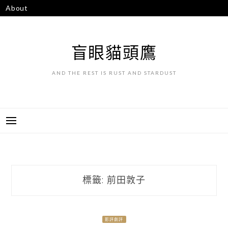
跳
About
至
主
要
盲眼貓頭鷹
內
容
AND THE REST IS RUST AND STARDUST
標籤:
前田敦子
影評劇評