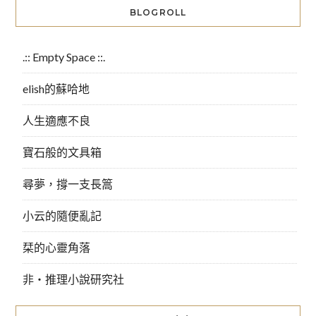
BLOGROLL
.:: Empty Space ::.
elish的蘇哈地
人生適應不良
寶石般的文具箱
尋夢，撐一支長篙
小云的隨便亂記
栞的心靈角落
非‧推理小說研究社