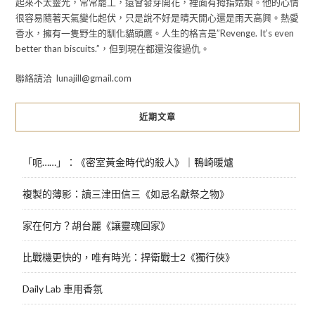
起來不太靈光，常常罷工，還會發芽開花，裡面有拇指姑娘。他的心情
很容易隨著天氣變化起伏，只是說不好是晴天開心還是雨天高興。熱愛
香水，擁有一隻野生的馴化貓頭鷹。人生的格言是”Revenge. It’s even
better than biscuits.”，但到現在都還沒復過仇。
聯絡請洽 lunajill@gmail.com
近期文章
「呃……」：《密室黃金時代的殺人》｜鴨崎暖爐
複製的薄影：讀三津田信三《如忌名獻祭之物》
家在何方？胡台麗《讓靈魂回家》
比戰機更快的，唯有時光：捍衛戰士2《獨行俠》
Daily Lab 車用香氛