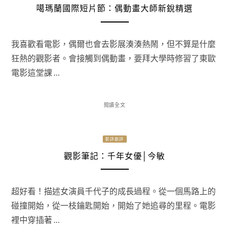
噶瑪蘭國際短片節：偶動畫大師新銳精選
我喜歡看電影，偶爾也會去影展湊湊熱鬧，但不算是什麼
狂熱的觀影者。會接觸到偶動畫，要拜大學時修習了東歐
電影這堂課 …
閱讀全文
影評劇評
觀影筆記：千年女優│今敏
超好看！描述女演員千代子的成長過程。從一個馬路上的
碰撞開始，從一枝鑰匙開始，開始了她追尋的里程。電影
裡中穿插著 …