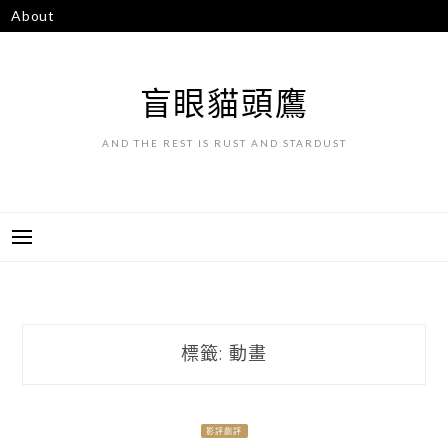
跳
About
至
主
要
盲眼貓頭鷹
內
容
AND THE REST IS RUST AND STARDUST
標籤:
動畫
影評劇評