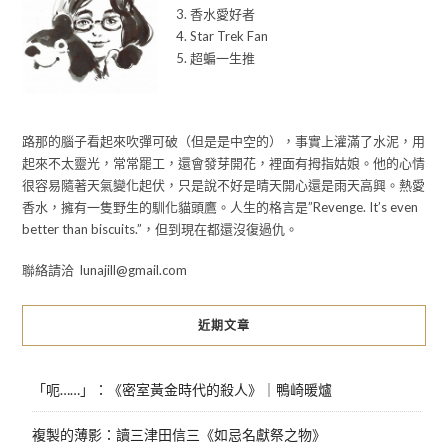
3. 香水愛好者
4. Star Trek Fan
5. 超蝙一生推
路那的腦子看起來吹彈可破（但是是中空的），事實上灌滿了水泥，用
起來不太靈光，常常罷工，還會發芽開花，裡面有拇指姑娘。他的心情
很容易隨著天氣變化起伏，只是說不好是晴天開心還是雨天高興。熱愛
香水，擁有一隻野生的馴化貓頭鷹。人生的格言是”Revenge. It’s even
better than biscuits.”，但到現在都還沒復過仇。
聯絡請洽 lunajill@gmail.com
近期文章
「呃……」：《密室黃金時代的殺人》｜鴨崎暖爐
複製的薄影：讀三津田信三《如忌名獻祭之物》