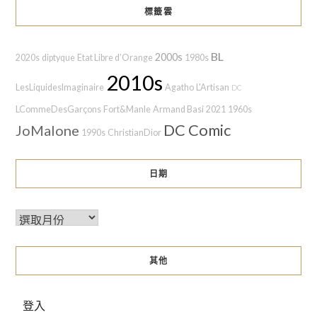
標籤雲
BL
2000s
2020s
diptyque
Etat Libre d’Orange
1980s
2010s
LesLiquidesImaginaire
Agatho
L'Artisan
DC
LCommeDesGarçons
Fort&Manle
Armand Basi
2021
1960s
DC Comic
JoMalone
1990s
ChristianDior
日期
其他
登入