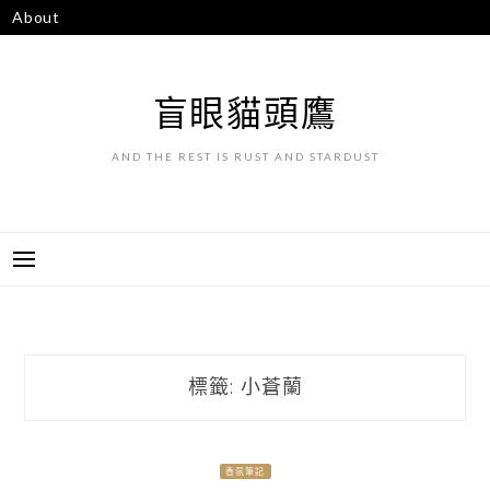
跳
About
至
主
要
盲眼貓頭鷹
內
容
AND THE REST IS RUST AND STARDUST
標籤:
小蒼蘭
香氛筆記