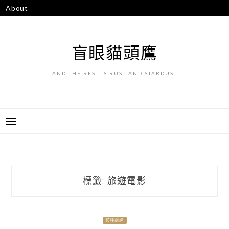
跳
About
至
主
要
盲眼貓頭鷹
內
容
AND THE REST IS RUST AND STARDUST
標籤:
旅遊電影
影評劇評