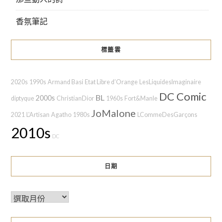
香氛筆記
標籤雲
2020s
1990s
Armand Basi
Etat Libre d’Orange
LesLiquidesImaginaire
DC Comic
BL
2000s
diptyque
ChristianDior
1960s
Fort&Manle
JoMalone
2021
L'Artisan
Agatho
1980s
LCommeDesGarçons
2010s
DC
日期