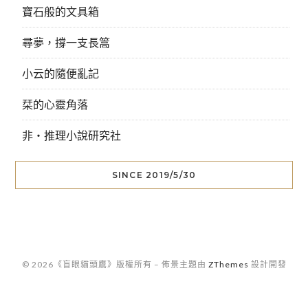
寶石般的文具箱
尋夢，撐一支長篙
小云的隨便亂記
栞的心靈角落
非‧推理小說研究社
SINCE 2019/5/30
© 2026《盲眼貓頭鷹》版權所有
–
佈景主題由
ZThemes
設計開發