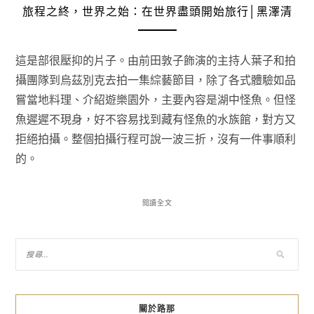
旅程之終，世界之始：在世界盡頭開始旅行│黑澤清
這是部很壓抑的片子。由前田敦子飾演的主持人葉子和拍
攝團隊到烏茲別克去拍一集綜藝節目，除了各式體驗如品
嘗當地料理、介紹遊樂園外，主要內容是湖中怪魚。但怪
魚遲遲不現身，好不容易找到藏有怪魚的水族館，對方又
拒絕拍攝。整個拍攝行程可說一波三折，沒有一件事順利
的。
閱讀全文
關於路那