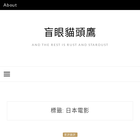
跳
About
至
主
要
盲眼貓頭鷹
內
容
AND THE REST IS RUST AND STARDUST
標籤:
日本電影
影評劇評