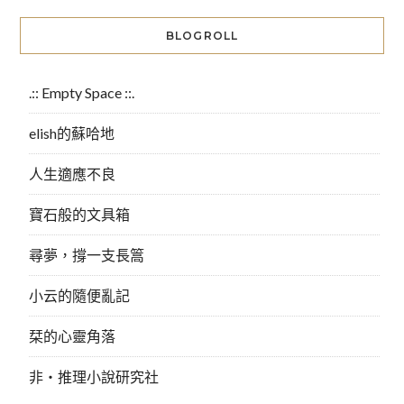
BLOGROLL
.:: Empty Space ::.
elish的蘇哈地
人生適應不良
寶石般的文具箱
尋夢，撐一支長篙
小云的隨便亂記
栞的心靈角落
非‧推理小說研究社