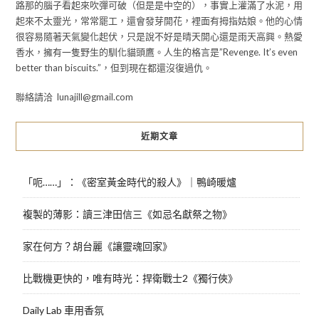
路那的腦子看起來吹彈可破（但是是中空的），事實上灌滿了水泥，用
起來不太靈光，常常罷工，還會發芽開花，裡面有拇指姑娘。他的心情
很容易隨著天氣變化起伏，只是說不好是晴天開心還是雨天高興。熱愛
香水，擁有一隻野生的馴化貓頭鷹。人生的格言是”Revenge. It’s even
better than biscuits.”，但到現在都還沒復過仇。
聯絡請洽 lunajill@gmail.com
近期文章
「呃……」：《密室黃金時代的殺人》｜鴨崎暖爐
複製的薄影：讀三津田信三《如忌名獻祭之物》
家在何方？胡台麗《讓靈魂回家》
比戰機更快的，唯有時光：捍衛戰士2《獨行俠》
Daily Lab 車用香氛