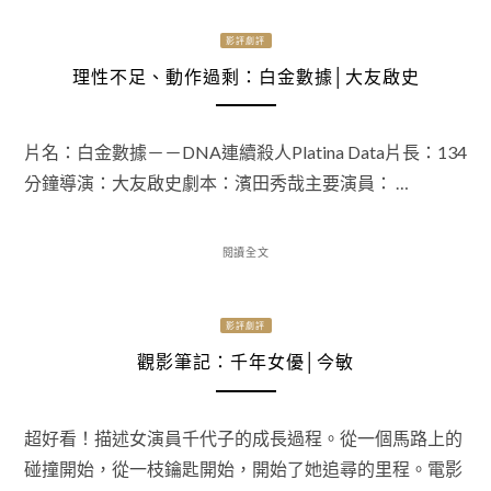
影評劇評
理性不足、動作過剩：白金數據│大友啟史
片名：白金數據－－DNA連續殺人Platina Data片長：134
分鐘導演：大友啟史劇本：濱田秀哉主要演員： …
閱讀全文
影評劇評
觀影筆記：千年女優│今敏
超好看！描述女演員千代子的成長過程。從一個馬路上的
碰撞開始，從一枝鑰匙開始，開始了她追尋的里程。電影