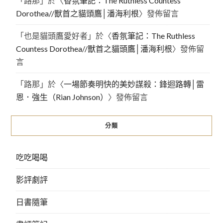
「
路那
」於〈
香氛筆記：The Ruthless Countess
Dorothea//獸首之貓頭鷹│潘海利根
〉發佈留言
「
也是貓頭鷹愛好者
」於〈
香氛筆記：The Ruthless
Countess Dorothea//獸首之貓頭鷹│潘海利根
〉發佈留
言
「
路那
」於〈
一場節奏明快的美妙謀殺：鋒迴路轉│雷
恩．強生（Rian Johnson）
〉發佈留言
分類
吃吃喝喝
影評劇評
日書隨筆