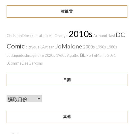
標籤雲
2010s
DC
ChristianDior
Etat Libre d’Orange
Armand Basi
DC
Comic
JoMalone
2000s
diptyque
L'Artisan
1990s
1980s
BL
LesLiquidesImaginaire
2020s
1960s
Agatho
Fort&Manle
2021
LCommeDesGarçons
日期
其他