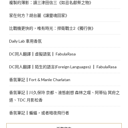
複製的薄影：讀三津田信三《如忌名獻祭之物》
家在何方？胡台麗《讓靈魂回家》
比戰機更快的，唯有時光：捍衛戰士2《獨行俠》
Daily Lab 車用香氛
DC同人翻譯┃虛擬語氣┃ FabulaRasa
DC同人翻譯┃陌生的語言(Foreign Languages) ┃ FabulaRasa
香氛筆記┃Fort & Manle Charlatan
香氛筆記┃川久保玲 京都、液態創想 森林之噬、阿蒂仙 冥府之
道、TDC 月影松香
香氛筆記┃蝙蝠，或者暗夜飛行者