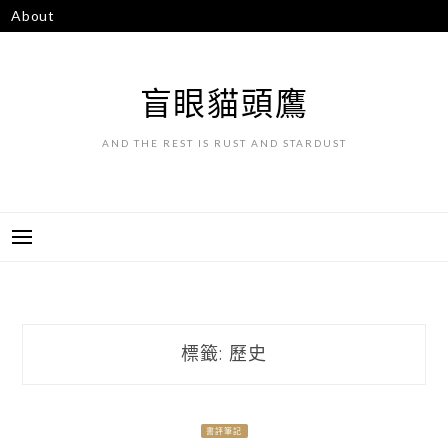
跳
About
至
主
要
盲眼貓頭鷹
內
容
AND THE REST IS RUST AND STARDUST
標籤:
歷史
書評筆記