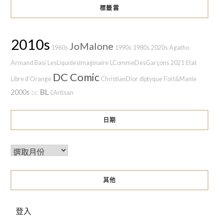
標籤雲
2010s
JoMalone
1960s
1990s
1980s
2020s
Agatho
Armand Basi
LesLiquidesImaginaire
LCommeDesGarçons
2021
Etat
DC Comic
Libre d’Orange
ChristianDior
diptyque
Fort&Manle
BL
2000s
L'Artisan
DC
日期
其他
登入