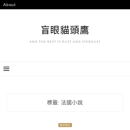
跳
About
至
主
要
盲眼貓頭鷹
內
容
AND THE REST IS RUST AND STARDUST
標籤:
法國小說
書評筆記