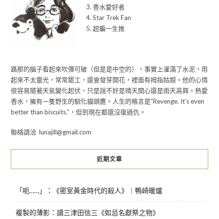
3. 香水愛好者
4. Star Trek Fan
5. 超蝙一生推
路那的腦子看起來吹彈可破（但是是中空的），事實上灌滿了水泥，用
起來不太靈光，常常罷工，還會發芽開花，裡面有拇指姑娘。他的心情
很容易隨著天氣變化起伏，只是說不好是晴天開心還是雨天高興。熱愛
香水，擁有一隻野生的馴化貓頭鷹。人生的格言是”Revenge. It’s even
better than biscuits.”，但到現在都還沒復過仇。
聯絡請洽 lunajill@gmail.com
近期文章
「呃……」：《密室黃金時代的殺人》｜鴨崎暖爐
複製的薄影：讀三津田信三《如忌名獻祭之物》