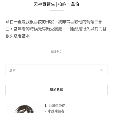
天神實習生│柏納．韋伯
韋伯一直是我很喜歡的作家，我非常喜歡他的螞蟻三部
曲，當年看的時候覺得頗受震撼－－雖然是很久以前而且
很久沒看基本 …
閱讀全文
關於路那
1. 台灣學學徒
2. 小說嗜讀者