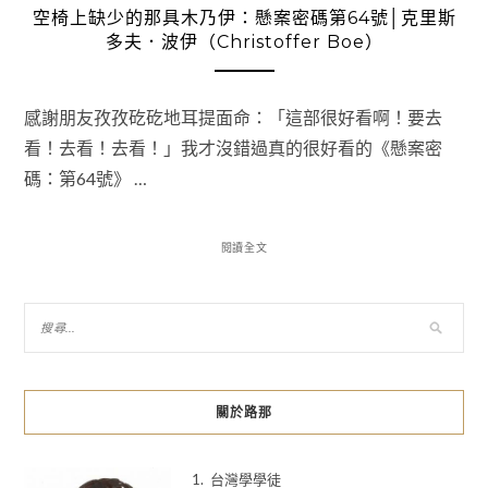
空椅上缺少的那具木乃伊：懸案密碼第64號│克里斯
多夫．波伊（Christoffer Boe）
感謝朋友孜孜矻矻地耳提面命：「這部很好看啊！要去
看！去看！去看！」我才沒錯過真的很好看的《懸案密
碼：第64號》 …
閱讀全文
關於路那
1. 台灣學學徒