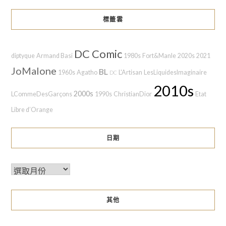
標籤雲
DC Comic
diptyque
Armand Basi
1980s
Fort&Manle
2020s
2021
JoMalone
BL
1960s
Agatho
L'Artisan
LesLiquidesImaginaire
DC
2010s
2000s
LCommeDesGarçons
1990s
ChristianDior
Etat
Libre d’Orange
日期
其他