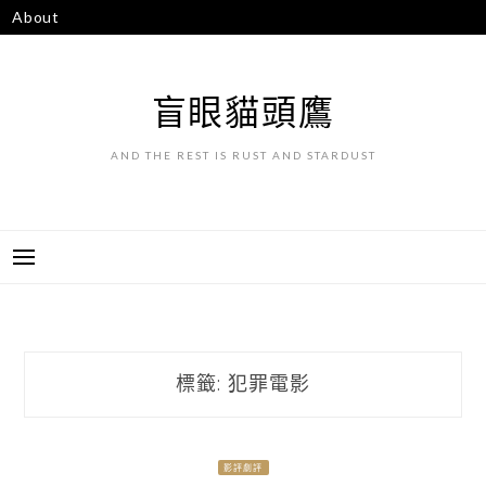
跳
About
至
主
要
盲眼貓頭鷹
內
容
AND THE REST IS RUST AND STARDUST
標籤:
犯罪電影
影評劇評