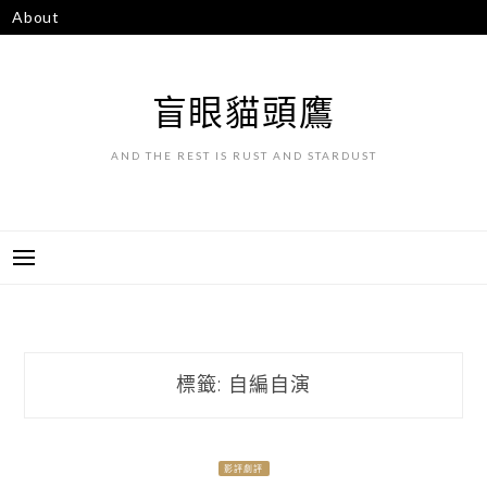
跳
About
至
主
要
盲眼貓頭鷹
內
容
AND THE REST IS RUST AND STARDUST
標籤:
自編自演
影評劇評