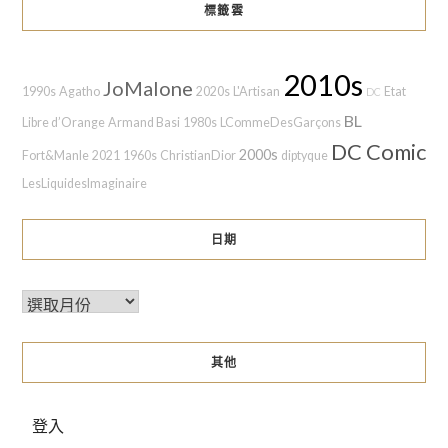
標籤雲
2010s
JoMalone
1990s
Agatho
2020s
L'Artisan
Etat
DC
BL
Libre d’Orange
Armand Basi
1980s
LCommeDesGarçons
DC Comic
2000s
Fort&Manle
2021
1960s
ChristianDior
diptyque
LesLiquidesImaginaire
日期
其他
登入