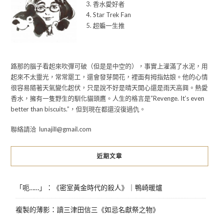
3. 香水愛好者
4. Star Trek Fan
5. 超蝙一生推
路那的腦子看起來吹彈可破（但是是中空的），事實上灌滿了水泥，用
起來不太靈光，常常罷工，還會發芽開花，裡面有拇指姑娘。他的心情
很容易隨著天氣變化起伏，只是說不好是晴天開心還是雨天高興。熱愛
香水，擁有一隻野生的馴化貓頭鷹。人生的格言是”Revenge. It’s even
better than biscuits.”，但到現在都還沒復過仇。
聯絡請洽 lunajill@gmail.com
近期文章
「呃……」：《密室黃金時代的殺人》｜鴨崎暖爐
複製的薄影：讀三津田信三《如忌名獻祭之物》