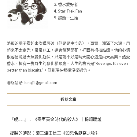
3. 香水愛好者
4. Star Trek Fan
5. 超蝙一生推
路那的腦子看起來吹彈可破（但是是中空的），事實上灌滿了水泥，用
起來不太靈光，常常罷工，還會發芽開花，裡面有拇指姑娘。他的心情
很容易隨著天氣變化起伏，只是說不好是晴天開心還是雨天高興。熱愛
香水，擁有一隻野生的馴化貓頭鷹。人生的格言是”Revenge. It’s even
better than biscuits.”，但到現在都還沒復過仇。
聯絡請洽 lunajill@gmail.com
近期文章
「呃……」：《密室黃金時代的殺人》｜鴨崎暖爐
複製的薄影：讀三津田信三《如忌名獻祭之物》