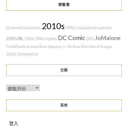
標籤雲
2010s
LCommeDesGarçons
1990s
LesLiquidesImaginaire
DC Comic
JoMalone
BL
2000s
1960s
1980s
Agatho
2021
Fort&Manle
Armand Basi
diptyque
L'Artisan
Etat Libre d’Orange
DC
2020s
ChristianDior
日期
其他
登入