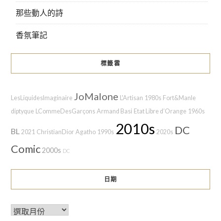
那些動人的詩
香氛筆記
標籤雲
JoMalone
LesLiquidesImaginaire
L'Artisan
1980s
Fort&Manle
diptyque
LCommeDesGarçons
Armand Basi
Etat Libre d’Orange
1960s
2010s
DC
BL
2021
ChristianDior
Agatho
1990s
2020s
Comic
2000s
DC
日期