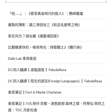
「呃……」：《密室黃金時代的殺人》｜鴨崎暖爐
複製的薄影：讀三津田信三《如忌名獻祭之物》
家在何方？胡台麗《讓靈魂回家》
比戰機更快的，唯有時光：捍衛戰士2《獨行俠》
Daily Lab 車用香氛
DC同人翻譯┃虛擬語氣┃ FabulaRasa
DC同人翻譯┃陌生的語言(Foreign Languages) ┃ FabulaRasa
香氛筆記┃Fort & Manle Charlatan
香氛筆記┃川久保玲 京都、液態創想 森林之噬、阿蒂仙 冥府之
道、TDC 月影松香