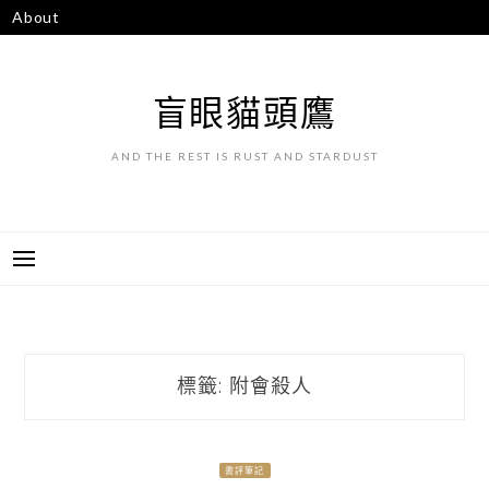
跳
About
至
主
要
盲眼貓頭鷹
內
容
AND THE REST IS RUST AND STARDUST
標籤:
附會殺人
書評筆記