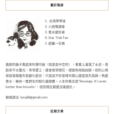
關於路那
1. 台灣學學徒
2. 小說嗜讀者
3. 香水愛好者
4. Star Trek Fan
5. 超蝙一生推
路那的腦子看起來吹彈可破（但是是中空的），事實上灌滿了水泥，用
起來不太靈光，常常罷工，還會發芽開花，裡面有拇指姑娘。他的心情
很容易隨著天氣變化起伏，只是說不好是晴天開心還是雨天高興。熱愛
香水，擁有一隻野生的馴化貓頭鷹。人生的格言是”Revenge. It’s even
better than biscuits.”，但到現在都還沒復過仇。
聯絡請洽 lunajill@gmail.com
近期文章