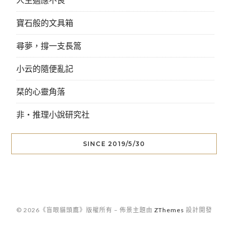
寶石般的文具箱
尋夢，撐一支長篙
小云的隨便亂記
栞的心靈角落
非‧推理小說研究社
SINCE 2019/5/30
© 2026《盲眼貓頭鷹》版權所有
–
佈景主題由
ZThemes
設計開發