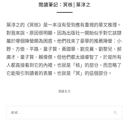
閱讀筆記：冥核│葉淳之
葉淳之的《冥核》是一本沒有受到應有重視的華文推理。
對我來說，原因很明顯，因為出版社一開始似乎對它該隸
屬於哪個陣營頗為困惑。他們找來了豪華的推薦陣營：小
野、方儉、平路、童子賢、黃國華、劉克襄、劉黎兒、郝
廣才、童子賢、賴偉傑。但他們都太過睿智了，於是所有
人都直接看到它的內裡，也就是「核」的部分，而忽略了
它能吸引到讀者的表層，也就是「冥」的這個部分。
閱讀全文