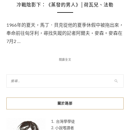
冷戰陰影下：《蒸發的男人》│荷瓦兒、法勒
1966年的夏天，馬丁．貝克從他的夏季休假中被拖出來，
奉命前往匈牙利，尋找失蹤的記者阿爾夫・麥森。麥森在
7月2 …
閱讀全文
關於路那
1. 台灣學學徒
2. 小說嗜讀者