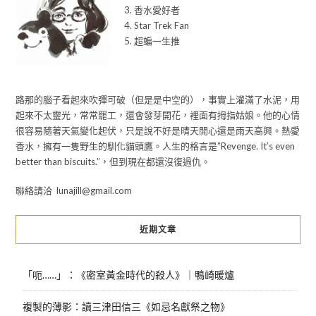
3. 香水愛好者
4. Star Trek Fan
5. 超蝙一生推
路那的腦子看起來吹彈可破（但是是中空的），事實上灌滿了水泥，用
起來不太靈光，常常罷工，還會發芽開花，裡面有拇指姑娘。他的心情
很容易隨著天氣變化起伏，只是說不好是晴天開心還是雨天高興。熱愛
香水，擁有一隻野生的馴化貓頭鷹。人生的格言是”Revenge. It’s even
better than biscuits.”，但到現在都還沒復過仇。
聯絡請洽 lunajill@gmail.com
近期文章
「呃……」：《密室黃金時代的殺人》｜鴨崎暖爐
複製的薄影：讀三津田信三《如忌名獻祭之物》