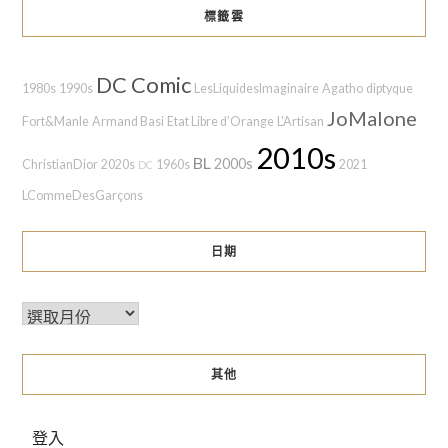
標籤雲
DC Comic
1980s
1990s
LesLiquidesImaginaire
Agatho
diptyque
JoMalone
Fort&Manle
Armand Basi
Etat Libre d’Orange
L'Artisan
2010s
BL
2000s
ChristianDior
2020s
1960s
2021
DC
LCommeDesGarçons
日期
其他
登入