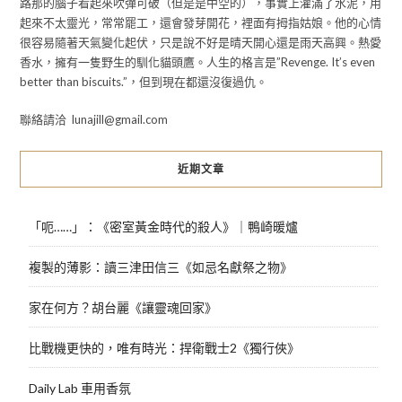
路那的腦子看起來吹彈可破（但是是中空的），事實上灌滿了水泥，用
起來不太靈光，常常罷工，還會發芽開花，裡面有拇指姑娘。他的心情
很容易隨著天氣變化起伏，只是說不好是晴天開心還是雨天高興。熱愛
香水，擁有一隻野生的馴化貓頭鷹。人生的格言是”Revenge. It’s even
better than biscuits.”，但到現在都還沒復過仇。
聯絡請洽 lunajill@gmail.com
近期文章
「呃……」：《密室黃金時代的殺人》｜鴨崎暖爐
複製的薄影：讀三津田信三《如忌名獻祭之物》
家在何方？胡台麗《讓靈魂回家》
比戰機更快的，唯有時光：捍衛戰士2《獨行俠》
Daily Lab 車用香氛