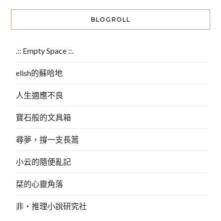
BLOGROLL
.:: Empty Space ::.
elish的蘇哈地
人生適應不良
寶石般的文具箱
尋夢，撐一支長篙
小云的隨便亂記
栞的心靈角落
非‧推理小說研究社