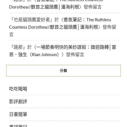
Dorothea//獸首之貓頭鷹│潘海利根
〉發佈留言
「
也是貓頭鷹愛好者
」於〈
香氛筆記：The Ruthless
Countess Dorothea//獸首之貓頭鷹│潘海利根
〉發佈留
言
「
路那
」於〈
一場節奏明快的美妙謀殺：鋒迴路轉│雷
恩．強生（Rian Johnson）
〉發佈留言
分類
吃吃喝喝
影評劇評
日書隨筆
書評筆記