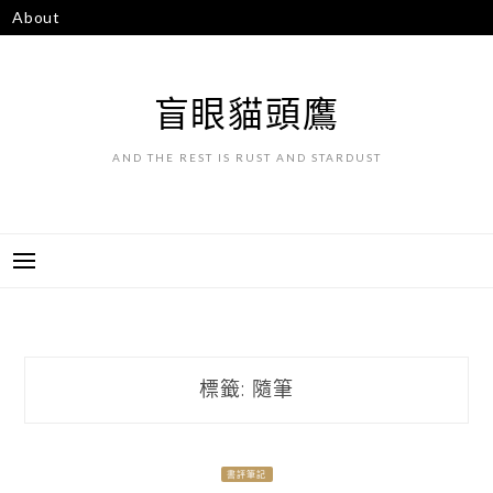
跳
About
至
主
要
盲眼貓頭鷹
內
容
AND THE REST IS RUST AND STARDUST
標籤:
隨筆
書評筆記