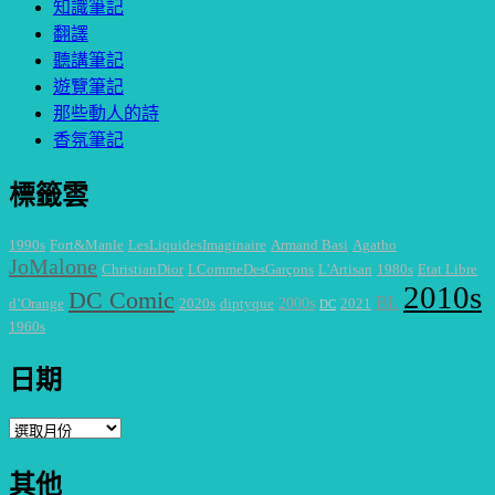
知識筆記
翻譯
聽講筆記
遊覽筆記
那些動人的詩
香氛筆記
標籤雲
1990s
Fort&Manle
LesLiquidesImaginaire
Armand Basi
Agatho
JoMalone
ChristianDior
LCommeDesGarçons
L'Artisan
1980s
Etat Libre
2010s
DC Comic
BL
2000s
d’Orange
2020s
diptyque
2021
DC
1960s
日期
日
期
其他