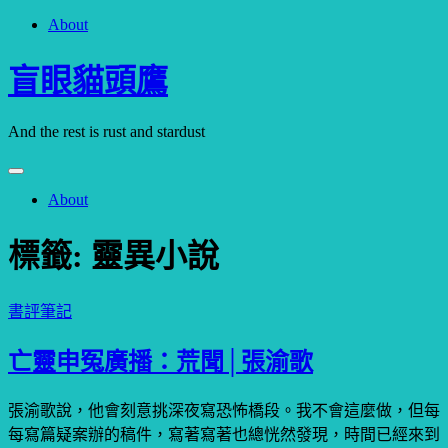
About
跳
至
盲眼貓頭鷹
主
要
內
And the rest is rust and stardust
容
About
標籤:
靈異小說
書評筆記
亡靈申冤廣播：荒聞│張渝歌
張渝歌說，他會刻意挑深夜寫恐怖橋段。我不會這麼做，但每
每寫篇疑案辦的稿件，寫著寫著也總恍然發現，時間已經來到