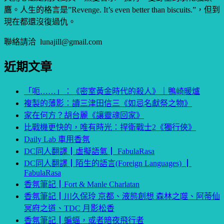
鷹。人生的格言是”Revenge. It’s even better than biscuits.”，但到
現在都還沒復過仇。
聯絡請洽 lunajill@gmail.com
近期文章
「呃……」：《密室黃金時代的殺人》｜鴨崎暖爐
複製的薄影：讀三津田信三《如忌名獻祭之物》
家在何方？胡台麗《讓靈魂回家》
比戰機更快的，唯有時光：捍衛戰士2《獨行俠》
Daily Lab 車用香氛
DC同人翻譯┃虛擬語氣┃ FabulaRasa
DC同人翻譯┃陌生的語言(Foreign Languages) ┃
FabulaRasa
香氛筆記┃Fort & Manle Charlatan
香氛筆記┃川久保玲 京都、液態創想 森林之噬、阿蒂仙
冥府之道、TDC 月影松香
香氛筆記┃蝙蝠，或者暗夜飛行者