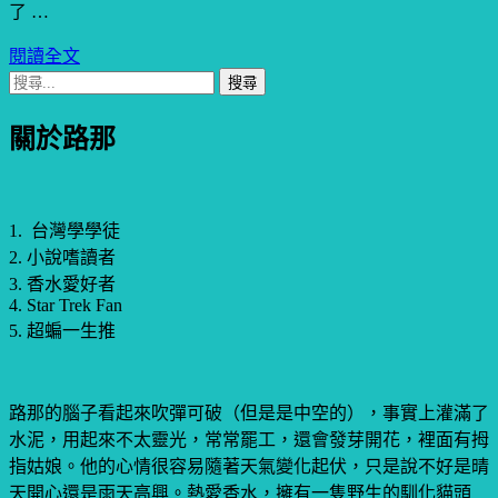
了 …
閱讀全文
搜
尋
關於路那
關
鍵
字:
1. 台灣學學徒
2. 小說嗜讀者
3. 香水愛好者
4. Star Trek Fan
5. 超蝙一生推
路那的腦子看起來吹彈可破（但是是中空的），事實上灌滿了
水泥，用起來不太靈光，常常罷工，還會發芽開花，裡面有拇
指姑娘。他的心情很容易隨著天氣變化起伏，只是說不好是晴
天開心還是雨天高興。熱愛香水，擁有一隻野生的馴化貓頭