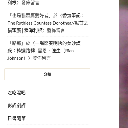
利根
〉發佈留言
「
也是貓頭鷹愛好者
」於〈
香氛筆記：
The Ruthless Countess Dorothea//獸首之
貓頭鷹│潘海利根
〉發佈留言
「
路那
」於〈
一場節奏明快的美妙謀
殺：鋒迴路轉│雷恩．強生（Rian
Johnson）
〉發佈留言
分類
吃吃喝喝
影評劇評
日書隨筆