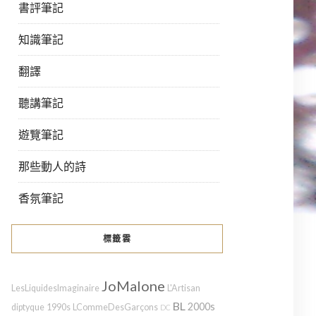
書評筆記
知識筆記
翻譯
聽講筆記
遊覽筆記
那些動人的詩
香氛筆記
標籤雲
JoMalone
LesLiquidesImaginaire
L'Artisan
BL
2000s
diptyque
1990s
LCommeDesGarçons
DC