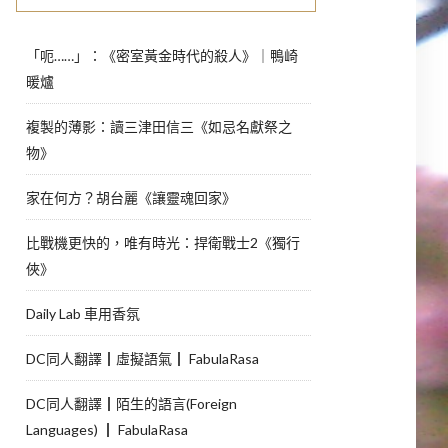
「呃……」：《密室黃金時代的殺人》｜鴨崎
暖爐
複製的薄影：讀三津田信三《如忌名獻祭之
物》
家在何方？胡台麗《讓靈魂回家》
比戰機更快的，唯有時光：捍衛戰士2《獨行
俠》
Daily Lab 車用香氛
DC同人翻譯┃虛擬語氣┃ FabulaRasa
DC同人翻譯┃陌生的語言(Foreign
Languages) ┃ FabulaRasa