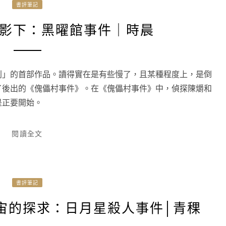
書評筆記
影下：黑曜館事件｜時晨
列」的首部作品。讀得實在是有些慢了，且某種程度上，是倒
了後出的《傀儡村事件》。在《傀儡村事件》中，偵探陳爝和
是正要開始。
閱讀全文
書評筆記
宙的探求：日月星殺人事件│青稞