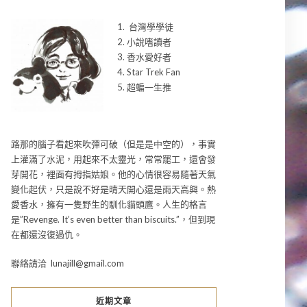
1. 台灣學學徒
2. 小說嗜讀者
3. 香水愛好者
4. Star Trek Fan
5. 超蝙一生推
路那的腦子看起來吹彈可破（但是是中空的），事實
上灌滿了水泥，用起來不太靈光，常常罷工，還會發
芽開花，裡面有拇指姑娘。他的心情很容易隨著天氣
變化起伏，只是說不好是晴天開心還是雨天高興。熱
愛香水，擁有一隻野生的馴化貓頭鷹。人生的格言
是”Revenge. It’s even better than biscuits.”，但到現
在都還沒復過仇。
聯絡請洽 lunajill@gmail.com
近期文章