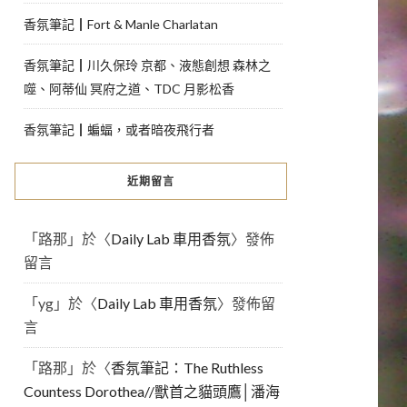
香氛筆記┃Fort & Manle Charlatan
香氛筆記┃川久保玲 京都、液態創想 森林之
噬、阿蒂仙 冥府之道、TDC 月影松香
香氛筆記┃蝙蝠，或者暗夜飛行者
近期留言
「
路那
」於〈
Daily Lab 車用香氛
〉發佈
留言
「
yg
」於〈
Daily Lab 車用香氛
〉發佈留
言
「
路那
」於〈
香氛筆記：The Ruthless
Countess Dorothea//獸首之貓頭鷹│潘海