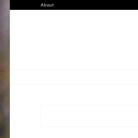
跳
About
至
主
要
內
容