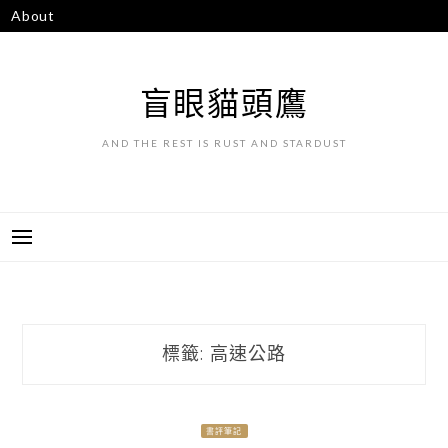
跳
About
至
主
要
盲眼貓頭鷹
內
容
AND THE REST IS RUST AND STARDUST
標籤:
高速公路
書評筆記