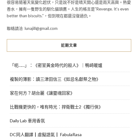
很容易隨著天氣變化起伏，只是說不好是晴天開心還是雨天高興。熱愛
香水，擁有一隻野生的馴化貓頭鷹。人生的格言是”Revenge. It’s even
better than biscuits.”，但到現在都還沒復過仇。
聯絡請洽 lunajill@gmail.com
近期文章
「呃……」：《密室黃金時代的殺人》｜鴨崎暖爐
複製的薄影：讀三津田信三《如忌名獻祭之物》
家在何方？胡台麗《讓靈魂回家》
比戰機更快的，唯有時光：捍衛戰士2《獨行俠》
Daily Lab 車用香氛
DC同人翻譯┃虛擬語氣┃ FabulaRasa