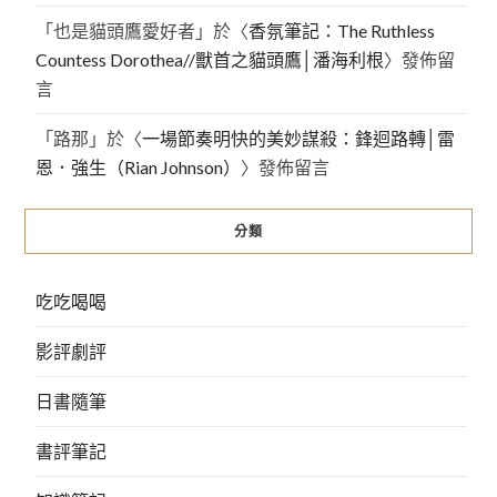
「
也是貓頭鷹愛好者
」於〈
香氛筆記：The Ruthless
Countess Dorothea//獸首之貓頭鷹│潘海利根
〉發佈留
言
「
路那
」於〈
一場節奏明快的美妙謀殺：鋒迴路轉│雷
恩．強生（Rian Johnson）
〉發佈留言
分類
吃吃喝喝
影評劇評
日書隨筆
書評筆記