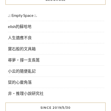
.:: Empty Space ::.
elish的蘇哈地
人生適應不良
寶石般的文具箱
尋夢，撐一支長篙
小云的隨便亂記
栞的心靈角落
非‧推理小說研究社
SINCE 2019/5/30