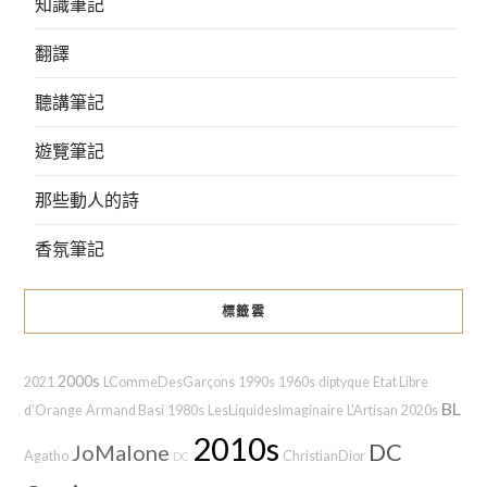
知識筆記
翻譯
聽講筆記
遊覽筆記
那些動人的詩
香氛筆記
標籤雲
2000s
2021
LCommeDesGarçons
1990s
1960s
diptyque
Etat Libre
BL
d’Orange
Armand Basi
1980s
LesLiquidesImaginaire
L'Artisan
2020s
2010s
DC
JoMalone
Agatho
ChristianDior
DC