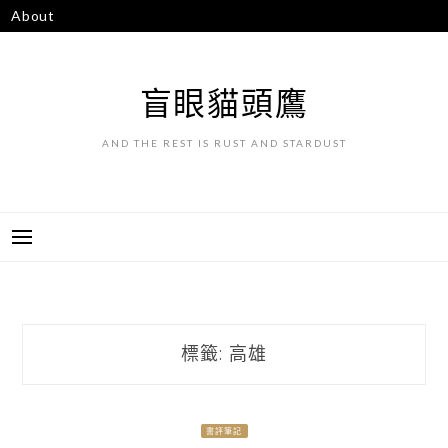
跳
About
至
主
要
盲眼貓頭鷹
內
容
AND THE REST IS RUST AND STARDUST
標籤:
高雄
書評筆記