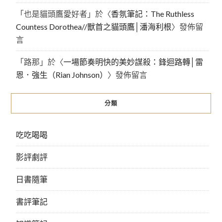
「
也是貓頭鷹愛好者
」於〈
香氛筆記：The Ruthless
Countess Dorothea//獸首之貓頭鷹│潘海利根
〉發佈留
言
「
路那
」於〈
一場節奏明快的美妙謀殺：鋒迴路轉│雷
恩．強生（Rian Johnson）
〉發佈留言
分類
吃吃喝喝
影評劇評
日書隨筆
書評筆記