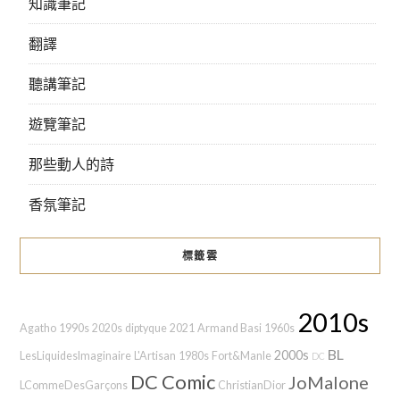
知識筆記
翻譯
聽講筆記
遊覽筆記
那些動人的詩
香氛筆記
標籤雲
2010s
Agatho
1990s
2020s
diptyque
2021
Armand Basi
1960s
BL
2000s
LesLiquidesImaginaire
L'Artisan
1980s
Fort&Manle
DC
DC Comic
JoMalone
LCommeDesGarçons
ChristianDior