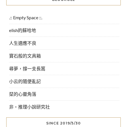
.:: Empty Space ::.
elish的蘇哈地
人生適應不良
寶石般的文具箱
尋夢，撐一支長篙
小云的隨便亂記
栞的心靈角落
非‧推理小說研究社
SINCE 2019/5/30