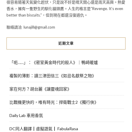
很容易隨著天氣變化起伏，只是說不好是晴天開心還是雨天高興。熱愛
香水，擁有一隻野生的馴化貓頭鷹。人生的格言是”Revenge. It’s even
better than biscuits.”，但到現在都還沒復過仇。
聯絡請洽 lunajill@gmail.com
近期文章
「呃……」：《密室黃金時代的殺人》｜鴨崎暖爐
複製的薄影：讀三津田信三《如忌名獻祭之物》
家在何方？胡台麗《讓靈魂回家》
比戰機更快的，唯有時光：捍衛戰士2《獨行俠》
Daily Lab 車用香氛
DC同人翻譯┃虛擬語氣┃ FabulaRasa