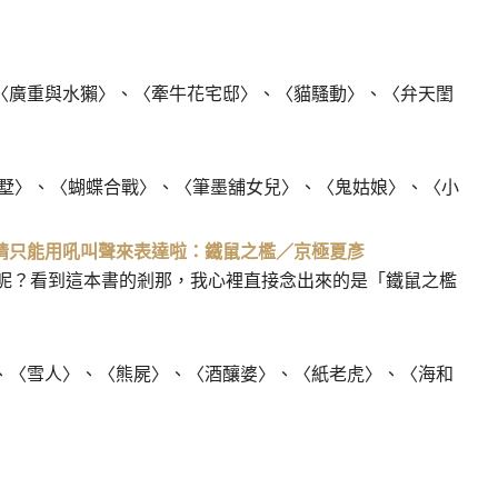
廣重與水獺〉、〈牽牛花宅邸〉、〈貓騷動〉、〈弁天閨
墅〉、〈蝴蝶合戰〉、〈筆墨舖女兒〉、〈鬼姑娘〉、〈小
情只能用吼叫聲來表達啦：鐵鼠之檻／京極夏彥
看到這本書的剎那，我心裡直接念出來的是「鐵鼠之檻
〈雪人〉、〈熊屍〉、〈酒釀婆〉、〈紙老虎〉、〈海和