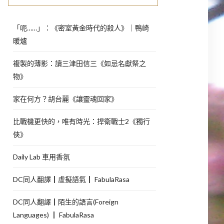
「呃……」：《密室黃金時代的殺人》｜鴨崎
暖爐
複製的薄影：讀三津田信三《如忌名獻祭之
物》
家在何方？胡台麗《讓靈魂回家》
比戰機更快的，唯有時光：捍衛戰士2《獨行
俠》
Daily Lab 車用香氛
DC同人翻譯┃虛擬語氣┃ FabulaRasa
DC同人翻譯┃陌生的語言(Foreign
Languages) ┃ FabulaRasa