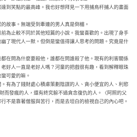
達到笑點的最高峰。我也好想拜見一下用捕鳥杆捕人的畫面
的故事。無端受到牽連的男人真是倒楣。
前為止較不同於其他短篇的小說。我蠻喜歡的。出現了身手
也幽了現代人一默。但倒是蠻值得讓人思考的問題。究竟是什
都在問為什麼要殺他，誰都在問誰殺了他。現有的利害關係
，老好人一直是老好人嗎？河童的把戲很有趣，看到解釋眼珠
也蠻可愛的嘛。
。有為了錢財處心積慮策劃陰謀的人、貪小便宜的人、利慾
錢財而發瘋的人，還有終究躲不過貪念復仇的人。〈阿照的父
修行不是靠著僧服與苦行，而是去坦白的檢視自己的內心吧。