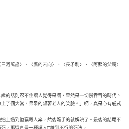
三河萬歲〉、〈鷹的去向〉、〈長矛刺〉、〈阿照的父親〉
說的話則忍不住讓人覺得是啊，果然是一切慢吞吞的時代。
像上了個大當，呆呆的望著老人的笑臉。」呃，真是心有戚戚
途上遇到盜竊殺人案，然後隨手的就解決了。最後的結尾不
而死，那還真是一種讓人□線到不行的死法。