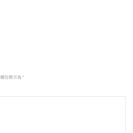
半七捕物帳．太鼓卷／岡本綺堂
欄位標示為
*