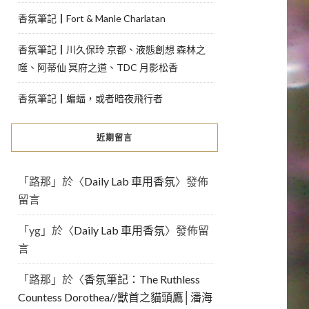
香氛筆記┃Fort & Manle Charlatan
香氛筆記┃川久保玲 京都、液態創想 森林之
噬、阿蒂仙 冥府之道、TDC 月影松香
香氛筆記┃蝙蝠，或者暗夜飛行者
近期留言
「
路那
」於〈
Daily Lab 車用香氛
〉發佈
留言
「
yg
」於〈
Daily Lab 車用香氛
〉發佈留
言
「
路那
」於〈
香氛筆記：The Ruthless
Countess Dorothea//獸首之貓頭鷹│潘海