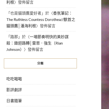
利根
〉發佈留言
「
也是貓頭鷹愛好者
」於〈
香氛筆記：
The Ruthless Countess Dorothea//獸首之
貓頭鷹│潘海利根
〉發佈留言
「
路那
」於〈
一場節奏明快的美妙謀
殺：鋒迴路轉│雷恩．強生（Rian
Johnson）
〉發佈留言
分類
吃吃喝喝
影評劇評
日書隨筆