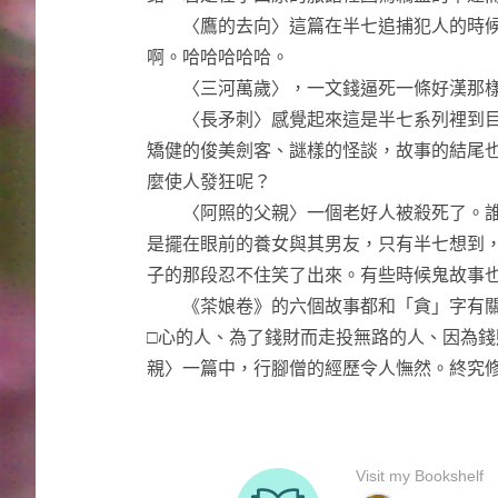
〈鷹的去向〉這篇在半七追捕犯人的時候
啊。哈哈哈哈哈。
〈三河萬歲〉，一文錢逼死一條好漢那樣
〈長矛刺〉感覺起來這是半七系列裡到目
矯健的俊美劍客、謎樣的怪談，故事的結尾
麼使人發狂呢？
〈阿照的父親〉一個老好人被殺死了。誰
是擺在眼前的養女與其男友，只有半七想到
子的那段忍不住笑了出來。有些時候鬼故事
《茶娘卷》的六個故事都和「貪」字有關
□心的人、為了錢財而走投無路的人、因為
親〉一篇中，行腳僧的經歷令人憮然。終究