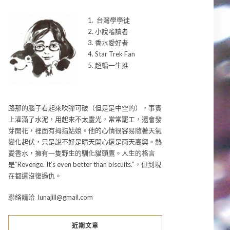
1. 台灣學學徒
2. 小說嗜讀者
3. 香水愛好者
4. Star Trek Fan
5. 超蝙一生推
路那的腦子看起來吹彈可破（但是是中空的），事實
上灌滿了水泥，用起來不太靈光，常常罷工，還會發
芽開花，裡面有拇指姑娘。他的心情很容易隨著天氣
變化起伏，只是說不好是晴天開心還是雨天高興。熱
愛香水，擁有一隻野生的馴化貓頭鷹。人生的格言
是”Revenge. It’s even better than biscuits.”，但到現
在都還沒復過仇。
聯絡請洽 lunajill@gmail.com
近期文章