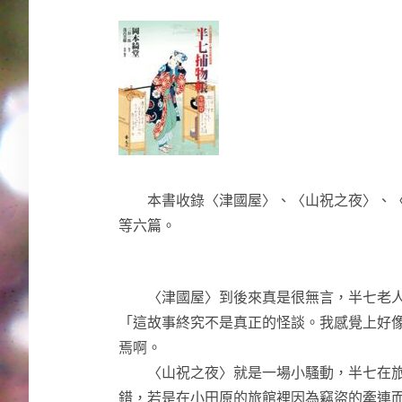
本書收錄〈津國屋〉、〈山祝之夜〉、〈
等六篇。
〈津國屋〉到後來真是很無言，半七老人
「這故事終究不是真正的怪談。我感覺上好
焉啊。
〈山祝之夜〉就是一場小騷動，半七在旅
錯，若是在小田原的旅館裡因為竊盜的牽連