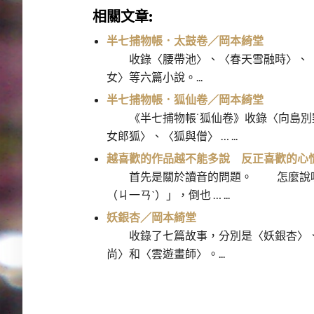
相關文章:
半七捕物帳．太鼓卷／岡本綺堂
收錄〈腰帶池〉、〈春天雪融時〉、〈
女〉等六篇小說。...
半七捕物帳．狐仙卷／岡本綺堂
《半七捕物帳˙狐仙卷》收錄〈向島別
女郎狐〉、〈狐與僧〉 … ...
越喜歡的作品越不能多說 反正喜歡的心
首先是關於讀音的問題。 怎麼說呢？
（ㄐ一ㄢˋ）」，倒也 … ...
妖銀杏／岡本綺堂
收錄了七篇故事，分別是〈妖銀杏〉、
尚〉和〈雲遊畫師〉。...