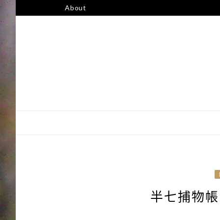
跳
About
至
主
要
內
容
半七捕物帳