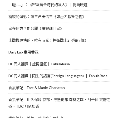
「呃……」：《密室黃金時代的殺人》｜鴨崎暖爐
複製的薄影：讀三津田信三《如忌名獻祭之物》
家在何方？胡台麗《讓靈魂回家》
比戰機更快的，唯有時光：捍衛戰士2《獨行俠》
Daily Lab 車用香氛
DC同人翻譯┃虛擬語氣┃ FabulaRasa
DC同人翻譯┃陌生的語言(Foreign Languages) ┃ FabulaRasa
香氛筆記┃Fort & Manle Charlatan
香氛筆記┃川久保玲 京都、液態創想 森林之噬、阿蒂仙 冥府之
道、TDC 月影松香