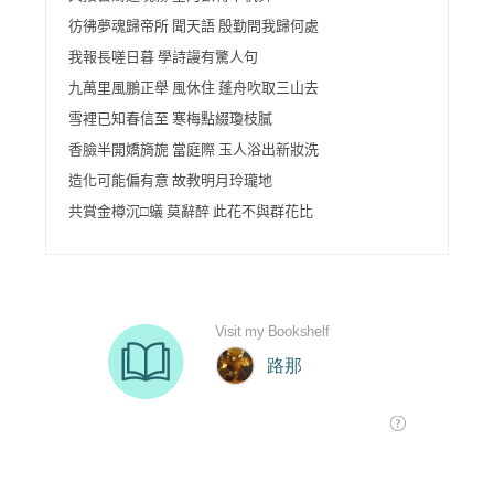
彷彿夢魂歸帝所 聞天語 殷勤問我歸何處
我報長嗟日暮 學詩謾有驚人句
九萬里風鵬正舉 風休住 蓬舟吹取三山去
雪裡已知春信至 寒梅點綴瓊枝膩
香臉半開嬌旖旎 當庭際 玉人浴出新妝洗
造化可能偏有意 故教明月玲瓏地
共賞金樽沉□蟻 莫辭醉 此花不與群花比