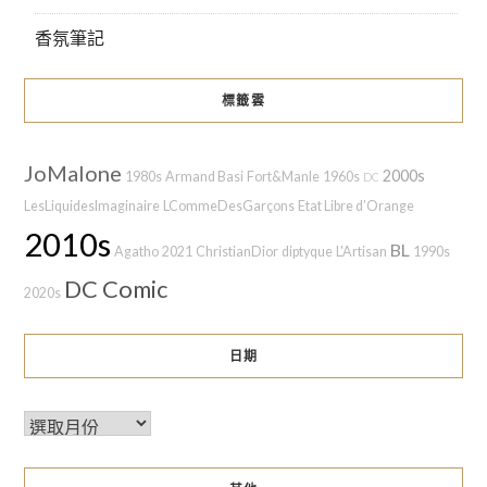
香氛筆記
標籤雲
JoMalone
2000s
1980s
Armand Basi
Fort&Manle
1960s
DC
LesLiquidesImaginaire
LCommeDesGarçons
Etat Libre d’Orange
2010s
BL
Agatho
2021
ChristianDior
diptyque
L'Artisan
1990s
DC Comic
2020s
日期