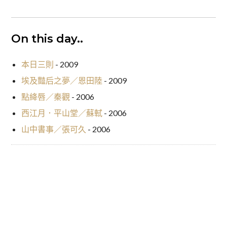
On this day..
本日三則
- 2009
埃及豔后之夢／恩田陸
- 2009
點絳唇／秦觀
- 2006
西江月．平山堂／蘇軾
- 2006
山中書事／張可久
- 2006
點絳唇／秦觀
西江月．平山堂／蘇軾
文
章