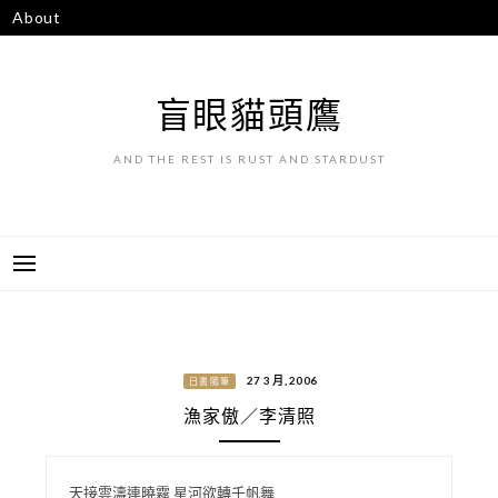
跳
About
至
主
要
盲眼貓頭鷹
內
容
AND THE REST IS RUST AND STARDUST
27 3 月, 2006
日書隨筆
漁家傲／李清照
天接雲濤連曉霧 星河欲轉千帆舞