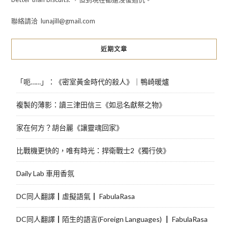
聯絡請洽 lunajill@gmail.com
近期文章
「呃……」：《密室黃金時代的殺人》｜鴨崎暖爐
複製的薄影：讀三津田信三《如忌名獻祭之物》
家在何方？胡台麗《讓靈魂回家》
比戰機更快的，唯有時光：捍衛戰士2《獨行俠》
Daily Lab 車用香氛
DC同人翻譯┃虛擬語氣┃ FabulaRasa
DC同人翻譯┃陌生的語言(Foreign Languages) ┃ FabulaRasa