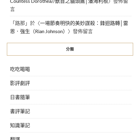
Countess Dorothea//獸首之貓頭鷹│潘海利根
〉發佈留
言
「
路那
」於〈
一場節奏明快的美妙謀殺：鋒迴路轉│雷
恩．強生（Rian Johnson）
〉發佈留言
分類
吃吃喝喝
影評劇評
日書隨筆
書評筆記
知識筆記
翻譯