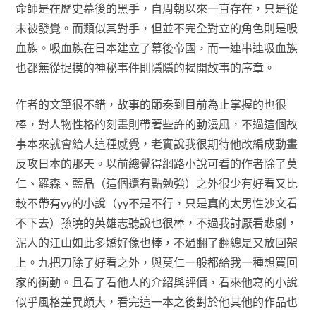
命師是在歷史幕後的黑手，自周朝以來一直存在，只是從
未被發覺。而類似其對手，但並不完全對立的角色則是吸
血族。吸血族在日本建立了幕後帝國，而一連串連吸血族
也都無從捉摸的神秘事件則隱隱的揭開故事的序章。
作者的文筆很不錯，故事的節奏到目前為止掌握的也很
棒，對人物性格的刻畫則帶著些許的動漫風，不過這個故
事本來就會給人這種感覺，老實說我很期待他改編成動畫
反攻日本的那天。以前總覺得網路小說可看的作者除了莫
仁、羅森、藍晶（這個還有點勉強）之外很少有好看又比
較不帶有yy的小說（yy不是不行，只是真的太男性沙文看
不下去）孫曉的英雄志聽說也很棒，不過我討厭看悲劇，
泥人的江山如此多嬌好像也棒，不過翻了翻總是又放回架
上。九把刀除了好看之外，與莫仁一般都給我一種想買回
家的衝動。且看了看他人的介紹與評價，看來他寫的小說
似乎風格差異頗大，看完這一本之後對於他其他的作品也