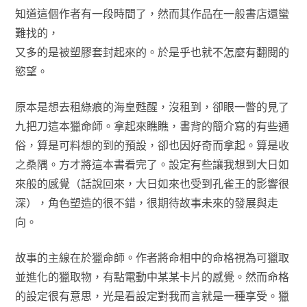
知道這個作者有一段時間了，然而其作品在一般書店還蠻
難找的，
又多的是被塑膠套封起來的。於是乎也就不怎麼有翻閱的
慾望。
原本是想去租綠痕的海皇甦醒，沒租到，卻眼一瞥的見了
九把刀這本獵命師。拿起來瞧瞧，書背的簡介寫的有些通
俗，算是可料想的到的預設，卻也因好奇而拿起。算是收
之桑隅。方才將這本書看完了。設定有些讓我想到大日如
來般的感覺（話說回來，大日如來也受到孔雀王的影響很
深），角色塑造的很不錯，很期待故事未來的發展與走
向。
故事的主線在於獵命師。作者將命相中的命格視為可獵取
並進化的獵取物，有點電動中某某卡片的感覺。然而命格
的設定很有意思，光是看設定對我而言就是一種享受。獵