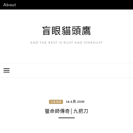
跳
About
至
主
要
盲眼貓頭鷹
內
容
AND THE REST IS RUST AND STARDUST
16 6 月, 2005
日書隨筆
獵命師傳奇│九把刀