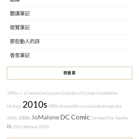
聽講筆記
遊覽筆記
那些動人的詩
香氛筆記
標籤雲
1990s
LCommeDesGarçons
Etat Libre d’Orange
Fort&Manle
DC
2010s
L'Artisan
1980s
Armand Basi
LesLiquidesImaginaire
DC Comic
JoMalone
2000s
1960s
ChristianDior
Agatho
BL
2021
diptyque
2020s