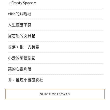
.:: Empty Space ::.
elish的蘇哈地
人生適應不良
寶石般的文具箱
尋夢，撐一支長篙
小云的隨便亂記
栞的心靈角落
非‧推理小說研究社
SINCE 2019/5/30