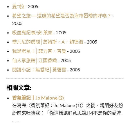
曼□拉
- 2005
希望之旅──遠處的希望是否為海市蜃樓的呼喚？
-
2005
吸血鬼紀事/安˙萊絲
- 2005
喬凡尼的房間│詹姆斯．A．鮑德溫
- 2005
我是老鼠！│菲力普．普曼
- 2005
仙人掌旅館│江國香織
- 2005
閱讀小記：無愛紀│黃碧雲
- 2005
相關文章:
香氛筆記┃Jo Malone (2)
在寫完〈香氛筆記：Jo Malone (1)〉之後，親朋好友紛
紛前來吐嘈我：「你這樣還好意思說JM不是你的愛牌
… ...