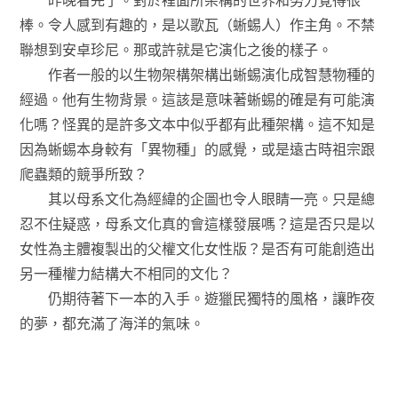
棒。令人感到有趣的，是以歌瓦（蜥蜴人）作主角。不禁
聯想到安卓珍尼。那或許就是它演化之後的樣子。
作者一般的以生物架構架構出蜥蜴演化成智慧物種的
經過。他有生物背景。這該是意味著蜥蜴的確是有可能演
化嗎？怪異的是許多文本中似乎都有此種架構。這不知是
因為蜥蜴本身較有「異物種」的感覺，或是遠古時祖宗跟
爬蟲類的競爭所致？
其以母系文化為經緯的企圖也令人眼睛一亮。只是總
忍不住疑惑，母系文化真的會這樣發展嗎？這是否只是以
女性為主體複製出的父權文化女性版？是否有可能創造出
另一種權力結構大不相同的文化？
仍期待著下一本的入手。遊獵民獨特的風格，讓昨夜
的夢，都充滿了海洋的氣味。