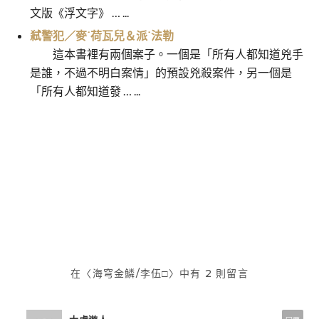
文版《浮文字》 … ...
弒警犯／麥˙荷瓦兒＆派˙法勒
這本書裡有兩個案子。一個是「所有人都知道兇手
是誰，不過不明白案情」的預設兇殺案件，另一個是
「所有人都知道發 … ...
蘭格漢斯島的午後│村上春樹
克嬸
文
章
導
覽
在〈海穹金鱗/李伍□〉中有 2 則留言