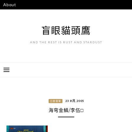
跳
About
至
主
要
盲眼貓頭鷹
內
容
AND THE REST IS RUST AND STARDUST
23 8 月, 2005
日書隨筆
海穹金鱗/李伍□