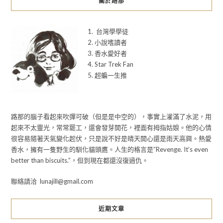
關於路那
1. 台灣學學徒
2. 小說嗜讀者
3. 香水愛好者
4. Star Trek Fan
5. 超蝙一生推
路那的腦子看起來吹彈可破（但是是中空的），事實上灌滿了水泥，用
起來不太靈光，常常罷工，還會發芽開花，裡面有拇指姑娘。他的心情
很容易隨著天氣變化起伏，只是說不好是晴天開心還是雨天高興。熱愛
香水，擁有一隻野生的馴化貓頭鷹。人生的格言是”Revenge. It’s even
better than biscuits.”，但到現在都還沒復過仇。
聯絡請洽 lunajill@gmail.com
近期文章