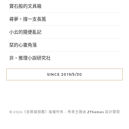
寶石般的文具箱
尋夢，撐一支長篙
小云的隨便亂記
栞的心靈角落
非‧推理小說研究社
SINCE 2019/5/30
© 2026《盲眼貓頭鷹》版權所有
–
佈景主題由
ZThemes
設計開發