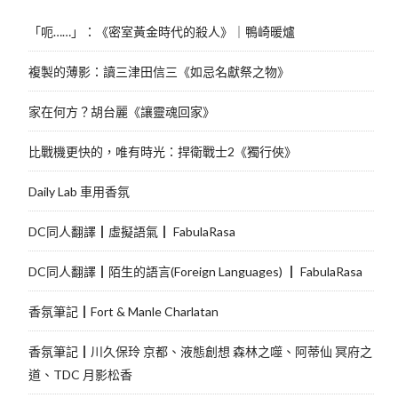
「呃……」：《密室黃金時代的殺人》｜鴨崎暖爐
複製的薄影：讀三津田信三《如忌名獻祭之物》
家在何方？胡台麗《讓靈魂回家》
比戰機更快的，唯有時光：捍衛戰士2《獨行俠》
Daily Lab 車用香氛
DC同人翻譯┃虛擬語氣┃ FabulaRasa
DC同人翻譯┃陌生的語言(Foreign Languages) ┃ FabulaRasa
香氛筆記┃Fort & Manle Charlatan
香氛筆記┃川久保玲 京都、液態創想 森林之噬、阿蒂仙 冥府之
道、TDC 月影松香