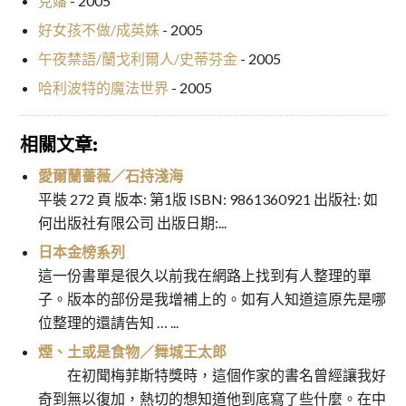
克嬸
- 2005
好女孩不做/成英姝
- 2005
午夜禁語/蘭戈利爾人/史蒂芬金
- 2005
哈利波特的魔法世界
- 2005
相關文章:
愛爾蘭薔薇／石持淺海
平裝 272 頁 版本: 第1版 ISBN: 9861360921 出版社: 如
何出版社有限公司 出版日期:...
日本金榜系列
這一份書單是很久以前我在網路上找到有人整理的單
子。版本的部份是我增補上的。如有人知道這原先是哪
位整理的還請告知 … ...
煙、土或是食物／舞城王太郎
在初聞梅菲斯特獎時，這個作家的書名曾經讓我好
奇到無以復加，熱切的想知道他到底寫了些什麼。在中