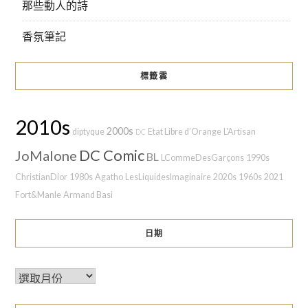
那些動人的詩
香氛筆記
標籤雲
2010s
2000s
diptyque
Etat Libre d’Orange
L'Artisan
DC
DC Comic
JoMalone
BL
LCommeDesGarçons
1990s
ChristianDior
1980s
Agatho
LesLiquidesImaginaire
2020s
1960s
2021
Fort&Manle
Armand Basi
日期