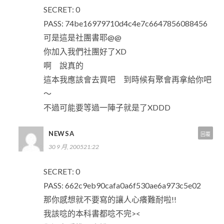
SECRET: 0
PASS: 74be16979710d4c4e7c6647856088456
可是這是社團書耶@@
你加入我們社團好了XD
啊 說真的
這本我應該會去買吧 到時候有聚會再拿給你吧
～
不過可能要等過一陣子就是了XDDD
NEWSA
回覆
30 9 月, 200521:22
SECRET: 0
PASS: 662c9eb90cafa0a6f530ae6a973c5e02
那你感想就不要寫的讓人心癢難耐啦!!
我該唸的本科書都唸不完><