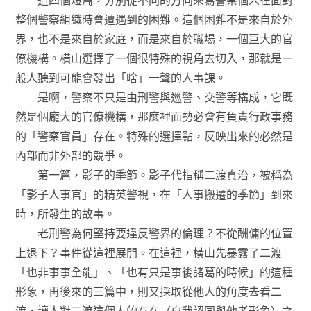
整個警察組織時會遭遇到的困難。這個困難不是來自於外
界，也不是來自於家庭，而是來自於職場，一個巨大的官
僚機構。橫山選擇了一個很特殊的視角去切入，那就是一
般人聽到可能會發出「啥」一聲的人事課。
是啊，警察不只是由刑警與巡警、交警等構成，它既
然是個龐大的官僚機構，那麼裡面勢必會有負責行政事務
的「警察官員」存在。特殊的選擇點，反映出來的必然是
內部而非外部的競爭。
第一篇，影子的季節。影子代指稱二渡真治，被稱為
「影子人事官」的精英警視，在「人事搬遷的季節」到來
時，所發生的故事。
老刑警為何堅持要違反警界的倫理？不從酬傭的位置
上退下？事件從這裡展開。在這裡，橫山先暴露了二渡
「也非事事全能」、「也有只是事後諸葛的時候」的這種
形象，再後來的三篇中，則又採取從他人的角度去看二
渡，讓人對二渡這個人的存在（自我認同與他者形象）之