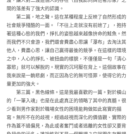
間的落差有了強大的認識。
第二篇，地之聲。這在某種程度上反映了自然形成的
社會競爭殘酷的一面。「不往上走就沒有前途了」，抱持
著這種心態的我們，掙扎的姿態越來越像拚命的鮭魚。然
而我們不只會游，我們還會費盡心思讓「瀑布」去淘汰其
他人，費盡心思，讓自己贏得最後的競爭。在這樣的環境
之中，人心的掙扎、被扭曲的樣貌，不僅僅是一句「清心
寡慾」就可以解脫的。現實的沉坷壓在背上。這個故事在
我來說是一齣悲劇，而正因為它的無可怪罪，使得它的力
量更加的強大。
第三篇，黑色線條。這是我最喜歡的一篇。對於橫山
的「一筆入魂」也是在此處真正的領略了其中的真髓。很
少看到男作家對於職場女性的困境能夠做如此寫實的描
寫。無所不在的歧視，經過歧視而深化的價值觀、實際的
作為蓋不過偏見，為此或者奮鬥或者逃離的女性卻又要背
負扭曲的污名。誰說性別不是一個戰場？它就跟生存戰場