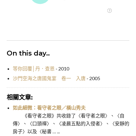
On this day..
等你回覆│丹．查恩
- 2010
沙門空海之唐國鬼宴 卷一 入唐
- 2005
相關文章:
如此細微：看守者之眼／橫山秀夫
《看守者之眼》共收錄了〈看守者之眼〉、〈自
傳〉、〈口頭禪〉、〈凌晨五點的入侵者〉、〈安靜的
房子〉以及〈秘書 … ...