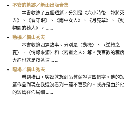
不安的軌跡／新雨出版合集
本書收錄了五個短篇，分別是《六小時後 妳將死
去》、《看守眼》、《雨中女人》、《月亮草》、《動
物園的猿人》。 … ...
動機／橫山秀夫
本書收錄四篇故事。分別是〈動機〉、〈逆轉之
夏〉、〈情報來源〉和〈密室之人〉等。我喜歡的程度
大約也就是按著這 … ...
臨場／橫山秀夫
看到橫山，突然就想到品質保證這四個字。他的短
篇作品到現在我還沒看到一篇不喜歡的。或許是由於他
的短篇在佈局細 … ...
紅的組曲／土屋隆夫（未讀勿
沙門空海之唐國鬼宴 卷一 入
文
看）
唐