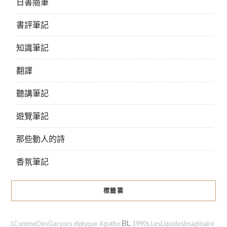
日書隨筆
書評筆記
知識筆記
翻譯
聽講筆記
遊覽筆記
那些動人的詩
香氛筆記
標籤雲
BL
LCommeDesGarçons
diptyque
Agatho
1990s
LesLiquidesImaginaire