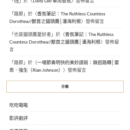
「
yg
」於〈
Daily Lab 車用香氛
〉發佈留言
「
路那
」於〈
香氛筆記：The Ruthless Countess
Dorothea//獸首之貓頭鷹│潘海利根
〉發佈留言
「
也是貓頭鷹愛好者
」於〈
香氛筆記：The Ruthless
Countess Dorothea//獸首之貓頭鷹│潘海利根
〉發佈留
言
「
路那
」於〈
一場節奏明快的美妙謀殺：鋒迴路轉│雷
恩．強生（Rian Johnson）
〉發佈留言
分類
吃吃喝喝
影評劇評