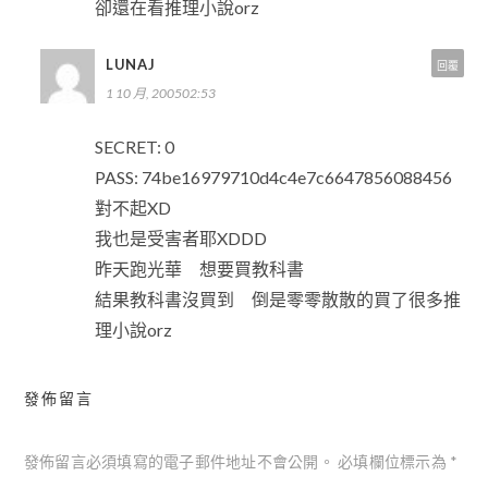
卻還在看推理小說orz
LUNAJ
回覆
1 10 月, 200502:53
SECRET: 0
PASS: 74be16979710d4c4e7c6647856088456
對不起XD
我也是受害者耶XDDD
昨天跑光華 想要買教科書
結果教科書沒買到 倒是零零散散的買了很多推
理小說orz
發佈留言
發佈留言必須填寫的電子郵件地址不會公開。
必填欄位標示為
*