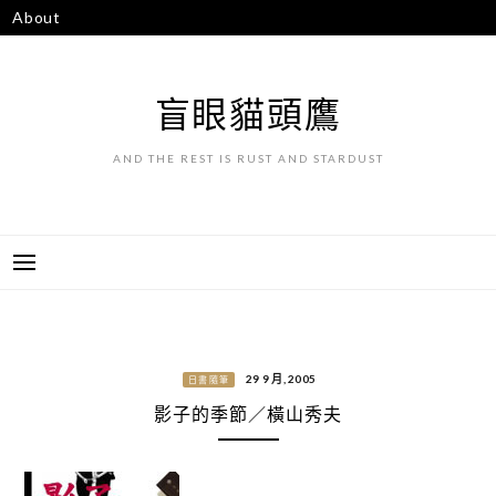
跳
About
至
主
要
盲眼貓頭鷹
內
容
AND THE REST IS RUST AND STARDUST
29 9 月, 2005
日書隨筆
影子的季節／橫山秀夫