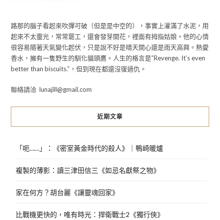
路那的腦子看起來吹彈可破（但是是中空的），事實上灌滿了水泥，用
起來不太靈光，常常罷工，還會發芽開花，裡面有拇指姑娘。他的心情
很容易隨著天氣變化起伏，只是說不好是晴天開心還是雨天高興。熱愛
香水，擁有一隻野生的馴化貓頭鷹。人生的格言是”Revenge. It’s even
better than biscuits.”，但到現在都還沒復過仇。
聯絡請洽 lunajill@gmail.com
近期文章
「呃……」：《密室黃金時代的殺人》｜鴨崎暖爐
複製的薄影：讀三津田信三《如忌名獻祭之物》
家在何方？胡台麗《讓靈魂回家》
比戰機更快的，唯有時光：捍衛戰士2《獨行俠》