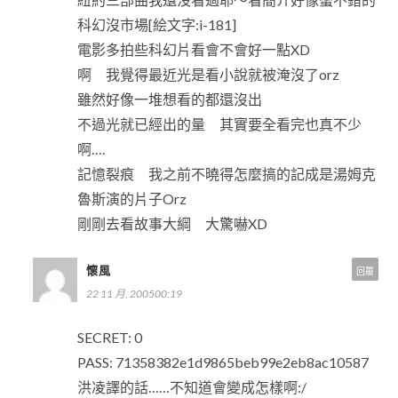
科幻沒市場[絵文字:i-181]
電影多拍些科幻片看會不會好一點XD
啊 我覺得最近光是看小說就被淹沒了orz
雖然好像一堆想看的都還沒出
不過光就已經出的量 其實要全看完也真不少
啊….
記憶裂痕 我之前不曉得怎麼搞的記成是湯姆克
魯斯演的片子Orz
剛剛去看故事大綱 大驚嚇XD
懷風
回覆
22 11 月, 200500:19
SECRET: 0
PASS: 71358382e1d9865beb99e2eb8ac10587
洪凌譯的話……不知道會變成怎樣啊:/