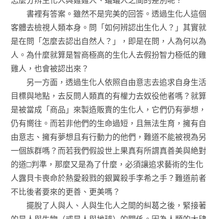
書裡有答案。雖然不是完美的回答。透過生化人這個
客體去檢視人類本身。問「如何辨認出生化人？」其實就
是在問「怎麼去認出自然人？」，即是在問，人為何以為
人。為什麼就算是智商極高的生化人去假扮智力極低的雞
雞人，也會被認出來？
另一方面，透過生化人依照自由意志去追求自身生活
目標與地點，去反問人類真的有權力去奴役他者嗎？就算
是被當成「商品」來製造販賣的生化人，它們仍有夢想，
仍有嚮往。而若非他們的生命過短，且無法生育，擁有自
由意志、擁有夢想且有行動力的他們，難道不能被視為另
一個族群嗎？而若我們假設世上果真有所謂真善美與絶對
的道□判準，那麼又是為了什麼，必須讓追求藝術的生化
人露貝卡喪命於熱愛殺戮的銀翼殺手李希之手？難道前者
不比後者要來的更善、更美嗎？
擺脫了人與人、人與生化人之間的糾葛之後，緊接著
的是人與生物（或是人與地球）的關係。因為人類的大肆