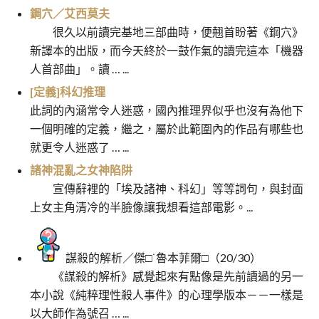
鋼穴／艾西莫夫
很久以前讀完基地三部曲時，便翹首盼著《鋼穴》
新譯本的出版，而今天終於一鼓作氣的讀完這本「機器
人首部曲」。讀 … ...
[定義]科幻推理
此詞的內涵常令人迷惑，國內推理界似乎也沒有為他下
一個明確的定義，繼之，屬於此範圍內的作品有哪些也
就更令人迷惑了 … ...
諸神混亂之女神陷阱
宣傳辭裡的「埃及諸神、科幻」等等詞句，與封面
上女主角清冷的半臉像讓我想看這部電影。...
謀殺的解析／傑□˙魯本菲爾□（20/30）
《謀殺的解析》感覺起來有點像是先前讀過的另一
本小說《純粹理性殺人事件》的心理學版本－－一樣是
以大師作為號召 … ...