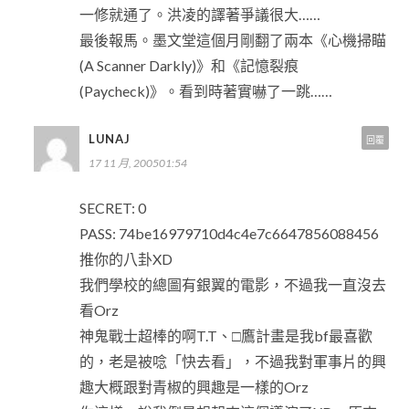
一修就通了。洪凌的譯著爭議很大……
最後報馬。墨文堂這個月剛翻了兩本《心機掃瞄
(A Scanner Darkly)》和《記憶裂痕
(Paycheck)》。看到時著實嚇了一跳……
LUNAJ
回覆
17 11 月, 200501:54
SECRET: 0
PASS: 74be16979710d4c4e7c6647856088456
推你的八卦XD
我們學校的總圖有銀翼的電影，不過我一直沒去
看Orz
神鬼戰士超棒的啊T.T、□鷹計畫是我bf最喜歡
的，老是被唸「快去看」，不過我對軍事片的興
趣大概跟對青椒的興趣是一樣的Orz