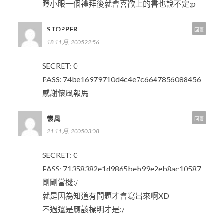
瞪小眼一個禮拜後就會喜歡上的書也說不定;p
STOPPER
回覆
18 11 月, 200522:56
SECRET: 0
PASS: 74be16979710d4c4e7c6647856088456
感謝懷風報馬
懷風
回覆
21 11 月, 200503:08
SECRET: 0
PASS: 71358382e1d9865beb99e2eb8ac10587
剛剛當機:/
就是因為知道有問題才會寫出來啊XD
不過還是應該標明才是:/