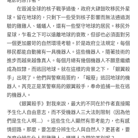
在毀滅全球的核子戰爭過後，政府大肆鼓吹移民外星
球。留在地球的，只剩下一些受到核子影響而無法通過測
驗的雞雞人、蟻蟻人，還有一些堅守地球的居民。移民外
星球，乍看之下可以遠離地球的衰敗，但卻也必須面對另
一個更加嚴苛的自然環境考驗。於是政府立法規定，每個
移民都能自動擁有一具機器人。這些機器人，隨著技術的
進步而越來越像真人。每個月總有幾個機器人不願意繼續
成為奴隸，而逃回地球。就在這樣的背景之下，「銀翼殺
手」出現了。他們與警察局簽約，「報廢」逃回地球的機
器人。芮克正是某警察局的銀翼殺手，奉命追捕一批在逃
的機器人。
《銀翼殺手》對我來說，最大的不同在於作者直接賜
予生化人自由意志，而不受機器人三大法則限制（因為他
們是生化人啊….）。這些生化人顯然有思考能力，也有感
情迴路。那麼，要怎麼分辨生化人與自然人？更甚者，要
怎麼分辨生化人與雞雞人、蟻蟻人之間的差別呢？