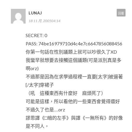
LUNAJ
回覆
18 11 月, 200504:14
SECRET: 0
PASS: 74be16979710d4c4e7c6647856088456
你第一句話在性別議題上就可以吵很久了XD
我蠻早就想要去接觸這個議題(可是派別真是多
啊orz)
不過那是因為在求學過程裡一直要[太字]被逼著
[/太字]穿裙子
（吼 這種東西有什麼好 麻煩死了）
可能是這樣，所以看他的一些東西會覺得還好
不過久了也是….orz
謬思譯《□暗的左手》與譯《一無所有》的好像
是不同人，