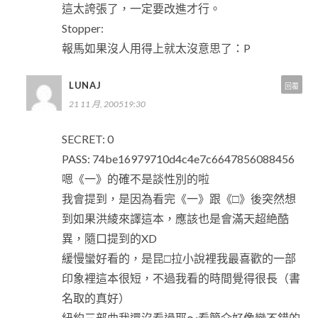
這太誇張了，一定要改進才行。
Stopper:
報馬如果沒人用得上就太沒意思了：P
LUNAJ
回覆
21 11 月, 200519:30
SECRET: 0
PASS: 74be16979710d4c4e7c6647856088456
嗯《一》的確不是談性別的啦
我會提到，是因為看完《一》跟《□》後突然想
到如果洪綾來譯這本，應該也是會滿天超絶酷
異，隨口提到的XD
緩慢蠻好看的，是昆□拉小說裡我最喜歡的一部
印象裡這本很短，不過我看的時間覺得很長（書
名取的真好）
紐約三部曲我還沒看過耶～看簡介好像蠻不錯的