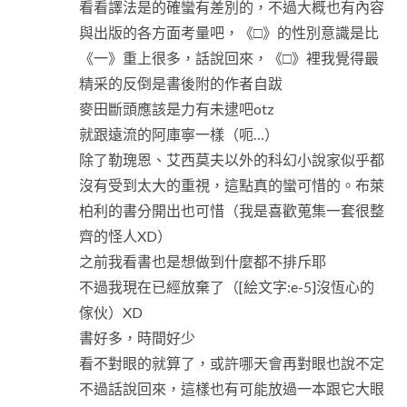
看看譯法是的確蠻有差別的，不過大概也有內容
與出版的各方面考量吧，《□》的性別意識是比
《一》重上很多，話說回來，《□》裡我覺得最
精采的反倒是書後附的作者自跋
麥田斷頭應該是力有未逮吧otz
就跟遠流的阿庫寧一樣（呃…）
除了勒瑰恩、艾西莫夫以外的科幻小說家似乎都
沒有受到太大的重視，這點真的蠻可惜的。布萊
柏利的書分開出也可惜（我是喜歡蒐集一套很整
齊的怪人XD）
之前我看書也是想做到什麼都不排斥耶
不過我現在已經放棄了（[絵文字:e-5]沒恆心的
傢伙）XD
書好多，時間好少
看不對眼的就算了，或許哪天會再對眼也說不定
不過話說回來，這樣也有可能放過一本跟它大眼