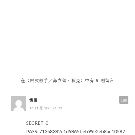
4=71／海萊因
夏之屋，再說吧／尤荻特．赫爾
文
曼
章
導
覽
在〈銀翼殺手／菲立普．狄克〉中有 9 則留言
懷風
回覆
16 11 月, 200521:38
SECRET: 0
PASS: 71358382e1d9865beb99e2eb8ac10587