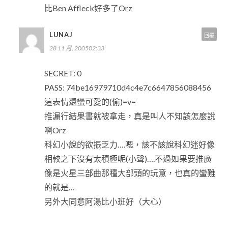
比Ben Affleck好多了Orz
LUNAJ
回覆
28 11 月, 200502:33
SECRET: 0
PASS: 74be16979710d4c4e7c6647856088456
這表情還蠻可愛的(偷)=v=
推漏行結果書就被拿走，真是叫人不知該怎麼說
啊Orz
科幻小說的欲振乏力….嗯，該不該說科幻迷好像
相較之下沒有太積極呢(小聲)….不過如果要推廣
像是火星三部曲那種大部頭的玩意，也真的蠻難
的就是…
另外大同意阿湯比小班好（大心）