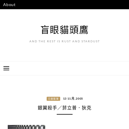
跳
About
至
主
要
盲眼貓頭鷹
內
容
AND THE REST IS RUST AND STARDUST
13 11 月, 2005
日書隨筆
銀翼殺手／菲立普．狄克