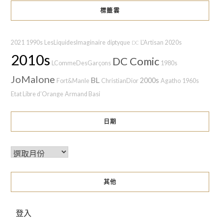
標籤雲
2021
1990s
LesLiquidesImaginaire
diptyque
L'Artisan
2020s
DC
2010s
DC Comic
LCommeDesGarçons
1980s
JoMalone
BL
2000s
Fort&Manle
ChristianDior
Agatho
1960s
Etat Libre d’Orange
Armand Basi
日期
其他
登入