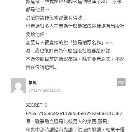
你這樣一說我倒是想起來這個導演了XD 原來
都是他啊～
洪凌的譯作每本都很有得吵….
也看過很多人在問為什麼他譯成這樣還有出版社
要給他譯，
甚至有人很直接的說「這是糟蹋名作」orz
嗯….我也很好奇為什麼出版社還要給他譯
不過依照目前的情況來說，除非要看原文，不然
實在沒得選啊…
懷風
回覆
17 11 月, 200523:52
SECRET: 0
PASS: 71358382e1d9865beb99e2eb8ac10587
嗯，戰爭熱血還是比較男人的東西(毆飛)
印象中那時讀過時先讀了洪凌的導讀，結果干擾