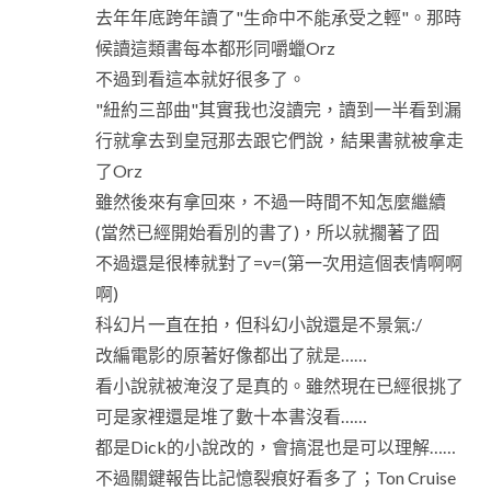
去年年底跨年讀了"生命中不能承受之輕"。那時
候讀這類書每本都形同嚼蠟Orz
不過到看這本就好很多了。
"紐約三部曲"其實我也沒讀完，讀到一半看到漏
行就拿去到皇冠那去跟它們說，結果書就被拿走
了Orz
雖然後來有拿回來，不過一時間不知怎麼繼續
(當然已經開始看別的書了)，所以就擱著了囧
不過還是很棒就對了=v=(第一次用這個表情啊啊
啊)
科幻片一直在拍，但科幻小說還是不景氣:/
改編電影的原著好像都出了就是……
看小說就被淹沒了是真的。雖然現在已經很挑了
可是家裡還是堆了數十本書沒看……
都是Dick的小說改的，會搞混也是可以理解……
不過關鍵報告比記憶裂痕好看多了；Ton Cruise