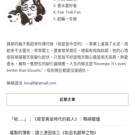
3. 香水愛好者
4. Star Trek Fan
5. 超蝙一生推
路那的腦子看起來吹彈可破（但是是中空的），事實上灌滿了水泥，用
起來不太靈光，常常罷工，還會發芽開花，裡面有拇指姑娘。他的心情
很容易隨著天氣變化起伏，只是說不好是晴天開心還是雨天高興。熱愛
香水，擁有一隻野生的馴化貓頭鷹。人生的格言是”Revenge. It’s even
better than biscuits.”，但到現在都還沒復過仇。
聯絡請洽 lunajill@gmail.com
近期文章
「呃……」：《密室黃金時代的殺人》｜鴨崎暖爐
複製的薄影：讀三津田信三《如忌名獻祭之物》