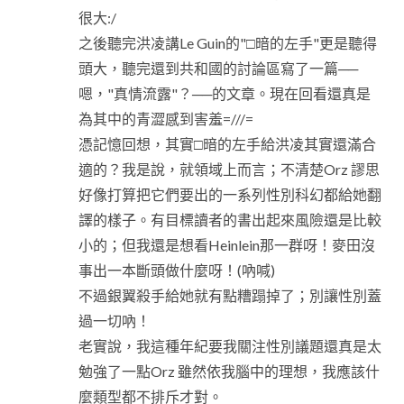
很大:/
之後聽完洪凌講Le Guin的"□暗的左手"更是聽得
頭大，聽完還到共和國的討論區寫了一篇──
嗯，"真情流露"？──的文章。現在回看還真是
為其中的青澀感到害羞=///=
憑記憶回想，其實□暗的左手給洪凌其實還滿合
適的？我是說，就領域上而言；不清楚Orz 謬思
好像打算把它們要出的一系列性別科幻都給她翻
譯的樣子。有目標讀者的書出起來風險還是比較
小的；但我還是想看Heinlein那一群呀！麥田沒
事出一本斷頭做什麼呀！(吶喊)
不過銀翼殺手給她就有點糟蹋掉了；別讓性別蓋
過一切吶！
老實說，我這種年紀要我關注性別議題還真是太
勉強了一點Orz 雖然依我腦中的理想，我應該什
麼類型都不排斥才對。