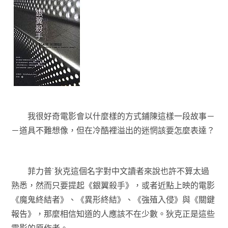
我很好奇電影會以什麼樣的方式鋪陳這樣一段故事－
－道具不難想像，但在冷酷裡溢出的迷惘該要怎麼表達？
菲力普˙狄克這個名字對中文讀者來說也許不算太過
熟悉，然而只要提起《銀翼殺手》，或者近點上映的電影
《魔鬼終結者》、《異形終結》、《強殖入侵》與《關鍵
報告》，那麼相信知道的人應該不在少數。狄克正是這些
電影的原作者。