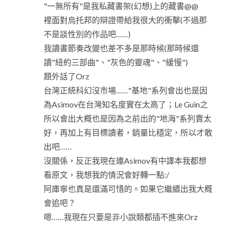
"一無所有"是我私藏書架(幻想)上的藏書@@
裡面對烏托邦的辯證帶給我很大的衝擊(不過那
不是談性別的作品吧……)
我讀書節奏改變也差不多是那時候(那時候還
讀"紐約三部曲"、"灰色的靈魂"、"緩慢")
題外話了Orz
台灣正統科幻沒市場……"基地"系列會出也是因
為Asimov在台灣知名度實在太高了；Le Guin之
所以會出大概也是因為之前出的"地海"系列賣太
好，再加上有目標讀者，銷量比穩定，所以才敢
出吧……
沒關係，反正我現在連Asimov有中譯本我都想
看原文，我想我的情況會好轉一點:/
阿庫寧也真是還滿可惜的。如果它繼續出我大概
會追吧？
嗯……我現在只要是非小說類都插不進來Orz