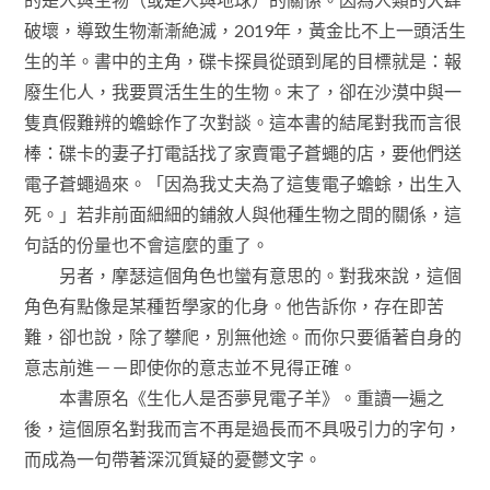
破壞，導致生物漸漸絶滅，2019年，黃金比不上一頭活生
生的羊。書中的主角，碟卡探員從頭到尾的目標就是：報
廢生化人，我要買活生生的生物。末了，卻在沙漠中與一
隻真假難辨的蟾蜍作了次對談。這本書的結尾對我而言很
棒：碟卡的妻子打電話找了家賣電子蒼蠅的店，要他們送
電子蒼蠅過來。「因為我丈夫為了這隻電子蟾蜍，出生入
死。」若非前面細細的鋪敘人與他種生物之間的關係，這
句話的份量也不會這麼的重了。
另者，摩瑟這個角色也蠻有意思的。對我來說，這個
角色有點像是某種哲學家的化身。他告訴你，存在即苦
難，卻也說，除了攀爬，別無他途。而你只要循著自身的
意志前進－－即使你的意志並不見得正確。
本書原名《生化人是否夢見電子羊》。重讀一遍之
後，這個原名對我而言不再是過長而不具吸引力的字句，
而成為一句帶著深沉質疑的憂鬱文字。