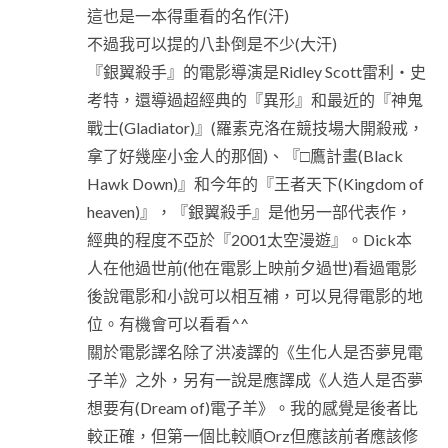
這也是一本得重看的名作(汗)
不過我可以提的八卦倒是不少(大汗)
『銀翼殺手』的電影導演是Ridley Scott雷利‧史
考特，還導過超經典的『異形』和最近的『神鬼
戰士(Gladiator)』(羅素克洛在競技場大開殺戒，
拿了好幾座小金人的那個)、『□鷹計畫(Black
Hawk Down)』和今年的『王者天下(Kingdom of
heaven)』，『銀翼殺手』是他另一部代表作，
經典的程度不亞於『2001太空漫遊』。Dick本
人在他過世前(他在電影上映前夕過世)看過電影
後說電影和小說可以相互補，可以見得電影的地
位。有機會可以看看^^
關於電影譯名除了洪凌譯的《生化人是否夢見電
子羊》之外，另有一說是應譯成《人造人是否夢
想要有(Dream of)電子羊》。我的感覺是後者比
較正確，但第一個比較順Orz但應該前者應該修