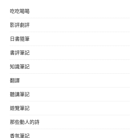
吃吃喝喝
影評劇評
日書隨筆
書評筆記
知識筆記
翻譯
聽講筆記
遊覽筆記
那些動人的詩
香氛筆記