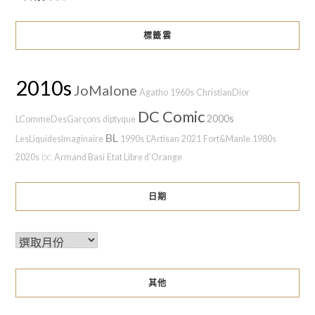
標籤雲
2010s
JoMalone
Agatho
1960s
ChristianDior
DC Comic
2000s
LCommeDesGarçons
diptyque
BL
LesLiquidesImaginaire
1990s
L'Artisan
2021
Fort&Manle
1980s
2020s
Armand Basi
Etat Libre d’Orange
DC
日期
其他