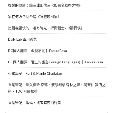
複製的薄影：讀三津田信三《如忌名獻祭之物》
家在何方？胡台麗《讓靈魂回家》
比戰機更快的，唯有時光：捍衛戰士2《獨行俠》
Daily Lab 車用香氛
DC同人翻譯┃虛擬語氣┃ FabulaRasa
DC同人翻譯┃陌生的語言(Foreign Languages) ┃ FabulaRasa
香氛筆記┃Fort & Manle Charlatan
香氛筆記┃川久保玲 京都、液態創想 森林之噬、阿蒂仙 冥府之
道、TDC 月影松香
香氛筆記┃蝙蝠，或者暗夜飛行者