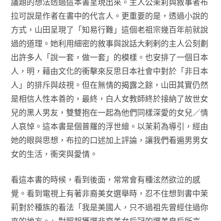
議題的想法透過這本書呈現出來。主人公茉莉與敘事者布
拉可說是作者在書中的代言人。更重要的是，透過小說的
方式，山田呈現了「知易行難」這個老祖宗幾百年前就說
過的道理。她利用細密的敘事與說話大剌剌的主人公刻劃
出許多人「說一套，做一套」的模樣。也安排了一個日本
人，明，藉由文化的衝擊來反思日本社會中對於「非日本
人」的排斥與歧視。但在無情的揭露之餘，山田其實仍然
是相信人性本善的，最終，白人女教師終於接納了故世女
兒的黑人男友，雙雙抱在一起為他們同樣深愛的女兒／情
人哀悼。這本書是個普羅的浮世繪。以茉莉為導引，經由
她的眼與思想，布拉的口述加上評論，讓我們看遍男男女
女的生活，衝突與愛情。
看這本書的時候，看到後面，常常會有種泫然欲泣的感
覺。看到電視上有著非裔美女選舉時，忍不住想到書中茉
莉對於種族的看法「我是美國人，只不過祖先曾經住過你
來的地方。」對照起獲選非裔美女后冠的選美皇后所言