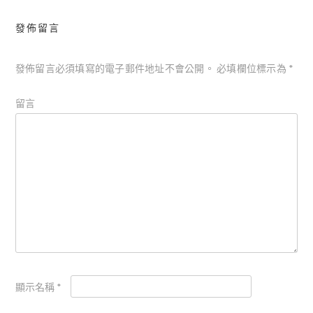
覽
發佈留言
發佈留言必須填寫的電子郵件地址不會公開。
必填欄位標示為
*
留言
顯示名稱
*