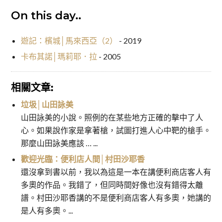
On this day..
遊記：檳城│馬來西亞（2）
- 2019
卡布其諾│瑪莉耶．拉
- 2005
相關文章:
垃圾│山田詠美
山田詠美的小說。照例的在某些地方正確的擊中了人
心。如果說作家是拿著槍，試圖打進人心中靶的槍手。
那麼山田詠美應該 … ...
歡迎光臨：便利店人間│村田沙耶香
還沒拿到書以前，我以為這是一本在講便利商店客人有
多奧的作品。我錯了，但同時間好像也沒有錯得太離
譜。村田沙耶香講的不是便利商店客人有多奧，她講的
是人有多奧。...