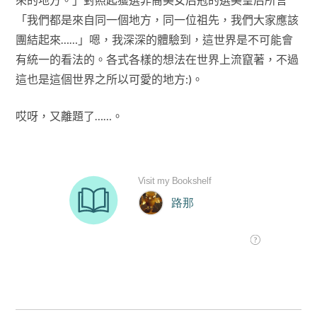
「我們都是來自同一個地方，同一位祖先，我們大家應該
團結起來……」嗯，我深深的體驗到，這世界是不可能會
有統一的看法的。各式各樣的想法在世界上流竄著，不過
這也是這個世界之所以可愛的地方:)。
哎呀，又離題了……。