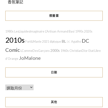
香氛筆記
標籤雲
1980s
LesLiquidesImaginaire
L'Artisan
Armand Basi
1990s
2020s
2010s
DC
BL
Fort&Manle
2021
diptyque
Agatho
DC
Comic
2000s
LCommeDesGarçons
1960s
ChristianDior
Etat Libre
JoMalone
d’Orange
日期
其他