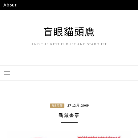
跳
About
至
主
要
盲眼貓頭鷹
內
容
AND THE REST IS RUST AND STARDUST
27 12 月, 2009
日書隨筆
新藏書章