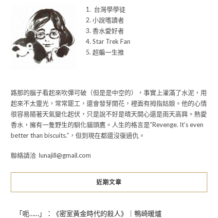
1. 台灣學學徒
2. 小說嗜讀者
3. 香水愛好者
4. Star Trek Fan
5. 超蝙一生推
路那的腦子看起來吹彈可破（但是是中空的），事實上灌滿了水泥，用
起來不太靈光，常常罷工，還會發芽開花，裡面有拇指姑娘。他的心情
很容易隨著天氣變化起伏，只是說不好是晴天開心還是雨天高興。熱愛
香水，擁有一隻野生的馴化貓頭鷹。人生的格言是”Revenge. It’s even
better than biscuits.”，但到現在都還沒復過仇。
聯絡請洽 lunajill@gmail.com
近期文章
「呃……」：《密室黃金時代的殺人》｜鴨崎暖爐