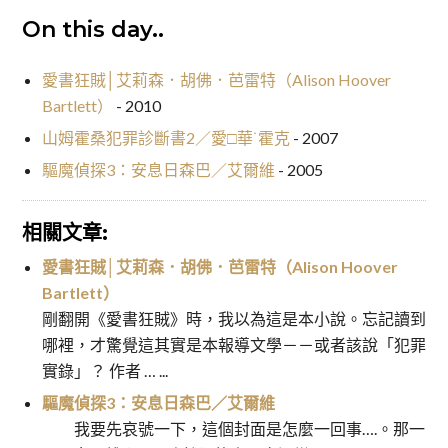
On this day..
愛書狂賊│艾莉森．胡佛．芭雷特（Alison Hoover
Bartlett）
- 2010
山姆霍桑犯罪診斷書2／愛□華˙霍克
- 2007
驅魔偵探3：安息日森巴／艾爾維
- 2005
相關文章:
愛書狂賊│艾莉森．胡佛．芭雷特（Alison Hoover
Bartlett）
剛翻開《愛書狂賊》時，我以為這是本小說。忘記讀到
哪裡，才驚覺這其實是本報導文學－－或者該說「犯罪
實錄」？ 作者 … ...
驅魔偵探3：安息日森巴／艾爾維
我要先哀號一下，這個封面是怎麼一回事….。那一