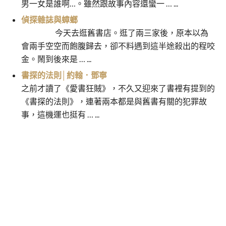
男一女是誰啊…。雖然跟故事內容還蠻一 … ...
偵探雜誌與蟑螂
今天去逛舊書店。逛了兩三家後，原本以為
會兩手空空而飽腹歸去，卻不料遇到這半途殺出的程咬
金。鬧到後來是 … ...
書探的法則│約翰．鄧寧
之前才讀了《愛書狂賊》，不久又迎來了書裡有提到的
《書探的法則》，連著兩本都是與舊書有關的犯罪故
事，這機運也挺有 … ...
四疊半宿舍，青春迷走／森見登
轉轉／藤田宜永
文
美彥
章
導