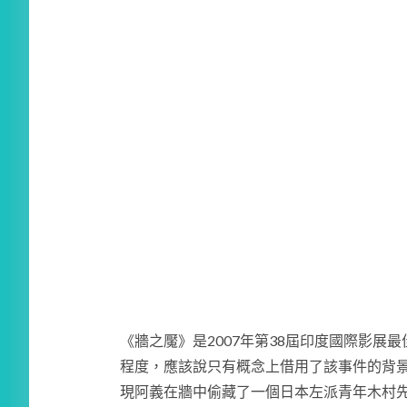
《牆之魘》是2007年第38屆印度國際影
程度，應該說只有概念上借用了該事件的背
現阿義在牆中偷藏了一個日本左派青年木村