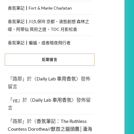
香氛筆記┃Fort & Manle Charlatan
香氛筆記┃川久保玲 京都、液態創想 森林之
噬、阿蒂仙 冥府之道、TDC 月影松香
香氛筆記┃蝙蝠，或者暗夜飛行者
近期留言
「
路那
」於〈
Daily Lab 車用香氛
〉發佈
留言
「
yg
」於〈
Daily Lab 車用香氛
〉發佈留
言
「
路那
」於〈
香氛筆記：The Ruthless
Countess Dorothea//獸首之貓頭鷹│潘海