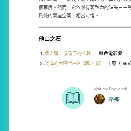
個程度。然而，它依然有著致命的缺失－－
驚悚的賣座空間，相當可惜。
他山之石
牆之魘：偷窺下的人性
│藍色電影夢
淺薄的大時代─評《牆之魘》
│癮（reke