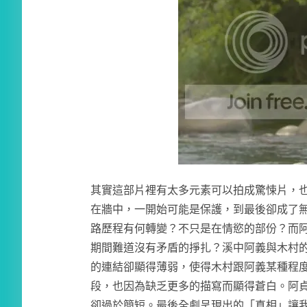
其實這部片裡有太多元素可以拍成驚悚片，
在牆中，一開始可能是保護，到最後卻成了
路歷程有何轉變？不只是在情慾的部份？而
期間難道沒有矛盾的掙扎？溪中阿義與木村
的連結卻顯得薄弱，使得木村跟阿義某種程
段，也因為缺乏更多的描寫而顯得蒼白。阿
卻過於簡短。最後全劇呈現出的「真相」讓