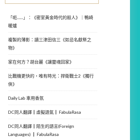
「呃……」：《密室黃金時代的殺人》｜鴨崎
暖爐
複製的薄影：讀三津田信三《如忌名獻祭之
物》
家在何方？胡台麗《讓靈魂回家》
比戰機更快的，唯有時光：捍衛戰士2《獨行
俠》
Daily Lab 車用香氛
DC同人翻譯┃虛擬語氣┃ FabulaRasa
DC同人翻譯┃陌生的語言(Foreign
Languages) ┃ FabulaRasa