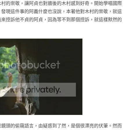
木村的崇敬，讓阿貞也對牆後的木村感到好奇。開始學唱國際
。發現這件事的阿義什麼也沒說，本著他對木村的崇敬，就這
義來控訴他不貞的阿貞，因為等不到那個控訴，就這樣默然的
是鏡頭的偷窺語言，由疑惑到了然，是個很漂亮的伏筆。然而