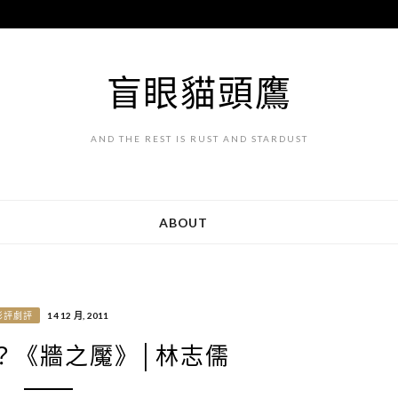
盲眼貓頭鷹
AND THE REST IS RUST AND STARDUST
ABOUT
影評劇評
14 12 月, 2011
？《牆之魘》│林志儒