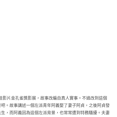
展最佳影片金孔雀獎影展，故事改編自真人實事。不過改到這個
景吧。故事講述一個左派青年阿義娶了妻子阿貞，之後阿貞發
先生，而阿義因為這個左派背景，也常常遭到特務騷擾。夫妻