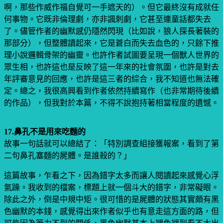
啊，那些作威作福自覺可一手遮天的）。但它最終沒有成就任
何事物。它既非倫理劇，亦非諷刺劇，它甚至連童話都失去
了。儘管作者的幽默感仍隱然閃現（比如說，狼人探長著裝的
那部分），但整體讀起來，它是蒼白而失去血色的，只餘下推
理小說邏輯骨架的幽靈。也許作者試圖要呈現一個獸人世界的
眾生相，也許這也是反映了這一年來的社會氛圍，也許是對去
年評審意見的回應，也許是這三者的綜合，我不知道也無法確
定。總之，我很高興看到作者依然持續寫作（也非常期待後續
的作品），但我對於本篇，不得不說抱持著相當程度的遺憾。
17.鼻孔不是用來吃麵的
故事一句話就可以總結了：「特別調查組接獲報案，看到了第
二句鼻孔塞麵的屍體。是誰殺的？」
這篇故事，乍看之下，因為錯字太多而讓人閱讀起來感覺心浮
氣躁。我收到的檔案，標題上就一個斗大的錯字，非常礙眼。
除此之外，倒是中規中矩。很可惜的是屍體的狀態其實頗有黑
色幽默的本錢，感覺得出來作者似乎也有意走這方面的路，但