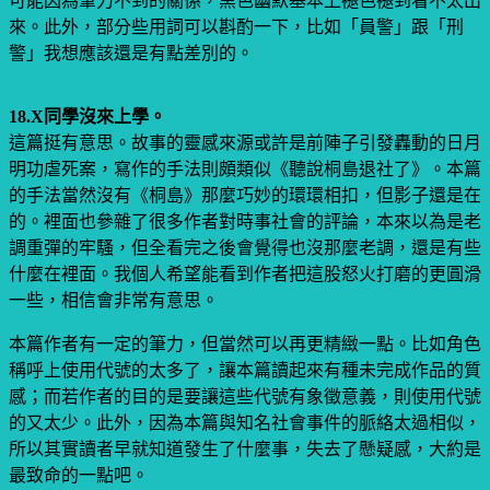
可能因為筆力不到的關係，黑色幽默基本上褪色褪到看不太出
來。此外，部分些用詞可以斟酌一下，比如「員警」跟「刑
警」我想應該還是有點差別的。
18.X同學沒來上學。
這篇挺有意思。故事的靈感來源或許是前陣子引發轟動的日月
明功虐死案，寫作的手法則頗類似《聽說桐島退社了》。本篇
的手法當然沒有《桐島》那麼巧妙的環環相扣，但影子還是在
的。裡面也參雜了很多作者對時事社會的評論，本來以為是老
調重彈的牢騷，但全看完之後會覺得也沒那麼老調，還是有些
什麼在裡面。我個人希望能看到作者把這股怒火打磨的更圓滑
一些，相信會非常有意思。
本篇作者有一定的筆力，但當然可以再更精緻一點。比如角色
稱呼上使用代號的太多了，讓本篇讀起來有種未完成作品的質
感；而若作者的目的是要讓這些代號有象徵意義，則使用代號
的又太少。此外，因為本篇與知名社會事件的脈絡太過相似，
所以其實讀者早就知道發生了什麼事，失去了懸疑感，大約是
最致命的一點吧。