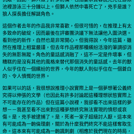
池裡游泳三十分鐘以上。但獅人依然中毒死亡了，兇手是誰？
狼人探長擔任解謎角色。
這個作者去年的作品我非常喜歡，但很可惜的，在推理上有太
多致命的破綻，因而最後在評審團決議下無法讓他入圍決選。
看到他的新作，自然也是非常開心。但我得說，今年這篇，雖
然在推理上相當嚴謹，但去年作品裡那種繽紛活潑的筆調卻消
失的無影無蹤。角色的童話感消融了，這不一定是件壞事，但
糟糕的是沒有其他的風格來替代那個消失的童話感。去年的獸
人似乎住在一個繽紛的世界，今年的獸人則似乎住在一個蒼白
的、令人憤慨的世界。
如果可以的話，我很想說推理小說實際上是一個夢想著公義終
究得以伸張的文學（也因此有許多討論起這種理想狀態實際上
不可能存在的作品）但在這篇小說裡，我卻看不出來這樣的夢
想－－我甚至看不出來對這種夢想終究無法實現的憤怒或哀
傷。是，兇手被逮捕了。是，死者一家子超級討人厭。這本來
有可能成為一齣倫理劇，關於為什麼我們終究不能這樣奪取生
命。這本來有可能成為一齣諷刺劇（相應於我們現在的時局，