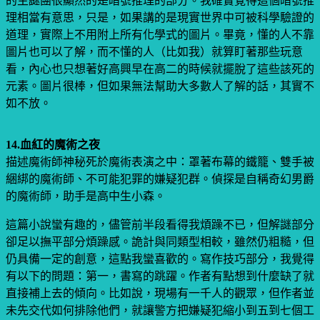
的主謎團很顯然的是暗號推理的部分。我確實覺得這個暗號推
理相當有意思，只是，如果講的是現實世界中可被科學驗證的
道理，實際上不用附上所有化學式的圖片。畢竟，懂的人不靠
圖片也可以了解，而不懂的人（比如我）就算盯著那些玩意
看，內心也只想著好高興早在高二的時候就擺脫了這些該死的
元素。圖片很棒，但如果無法幫助大多數人了解的話，其實不
如不放。
14.血紅的魔術之夜
描述魔術師神秘死於魔術表演之中：罩著布幕的鐵籠、雙手被
綑綁的魔術師、不可能犯罪的嫌疑犯群。偵探是自稱奇幻男爵
的魔術師，助手是高中生小森。
這篇小說蠻有趣的，儘管前半段看得我煩躁不已，但解謎部分
卻足以撫平部分煩躁感。詭計與同類型相較，雖然仍粗糙，但
仍具備一定的創意，這點我蠻喜歡的。寫作技巧部分，我覺得
有以下的問題：第一，書寫的跳躍。作者有點想到什麼缺了就
直接補上去的傾向。比如說，現場有一千人的觀眾，但作者並
未先交代如何排除他們，就讓警方把嫌疑犯縮小到五到七個工