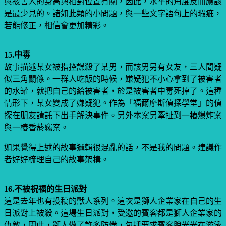
與被害人的身高與相對位置有關，因此，水平的角度反而應該
是最少見的。諸如此類的小問題，與一些文字語句上的瑕疵，
若能修正，相信會更加精彩。
15.中毒
故事描述某女被指控謀殺了某男，而該男另有女友，三人間疑
似三角關係。一群人吃飯的時候，嫌疑犯不小心拿到了被害者
的水罐，就把自己的給被害者，於是被害者中毒死掉了。這種
情形下，某女變成了嫌疑犯。作為「福爾摩斯偵探學堂」的偵
探在朋友請託下出手解決事件。另外本案另牽扯到一樁爆炸案
與一樁香菸竊案。
如果覺得上述的故事邏輯很混亂的話，不是我的問題。建議作
者好好梳理自己的故事架構。
16.不被祝福的生日派對
這是去年也有投稿的獸人系列。這次是獅人企業家在自己的生
日派對上被殺。這場生日派對，受邀的賓客都是獅人企業家的
仇敵，因此，獅人做了許多防備，包括要求賓客脫光光在游泳