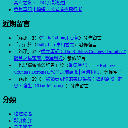
冥府之道、TDC 月影松香
香氛筆記┃蝙蝠，或者暗夜飛行者
近期留言
「
路那
」於〈
Daily Lab 車用香氛
〉發佈留言
「
yg
」於〈
Daily Lab 車用香氛
〉發佈留言
「
路那
」於〈
香氛筆記：The Ruthless Countess Dorothea//
獸首之貓頭鷹│潘海利根
〉發佈留言
「
也是貓頭鷹愛好者
」於〈
香氛筆記：The Ruthless
Countess Dorothea//獸首之貓頭鷹│潘海利根
〉發佈留言
「
路那
」於〈
一場節奏明快的美妙謀殺：鋒迴路轉│雷
恩．強生（Rian Johnson）
〉發佈留言
分類
吃吃喝喝
影評劇評
日書隨筆