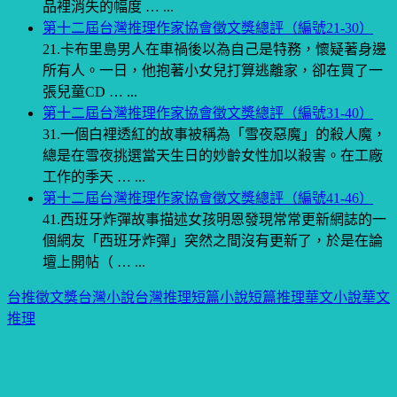
品裡消失的幅度 … ...
第十二屆台灣推理作家協會徵文獎總評（編號21-30）
21.卡布里島男人在車禍後以為自己是特務，懷疑著身邊
所有人。一日，他抱著小女兒打算逃離家，卻在買了一
張兒童CD … ...
第十二屆台灣推理作家協會徵文獎總評（編號31-40）
31.一個白裡透紅的故事被稱為「雪夜惡魔」的殺人魔，
總是在雪夜挑選當天生日的妙齡女性加以殺害。在工廠
工作的季天 … ...
第十二屆台灣推理作家協會徵文獎總評（編號41-46）
41.西班牙炸彈故事描述女孩明恩發現常常更新網誌的一
個網友「西班牙炸彈」突然之間沒有更新了，於是在論
壇上開帖（ … ...
台推徵文獎
台灣小說
台灣推理
短篇小說
短篇推理
華文小說
華文
推理
文章導覽