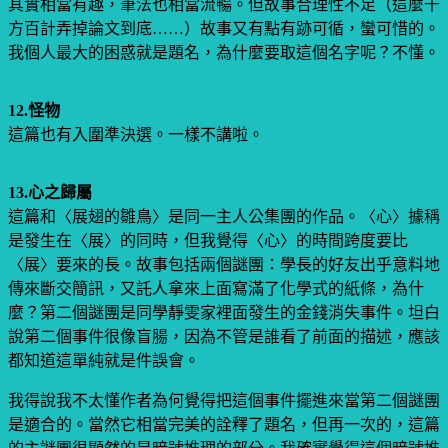
其實相當有趣，筆法也相當流暢。但故事合理性不足（這麼千
方百計弄掉論文到底……）故事又有點有跡可循，蠻可惜的。
我個人最大的困惑就是題名，為什麼要取這個名字呢？不懂。
12.怪物
這篇也有入圍準決選。一樣不講啦。
13.心之歸屬
這篇和〈展翅的雛鳥〉是同一主人公集團的作品。〈心〉據稱
是發生在〈展〉的同時，但我覺得〈心〉的時間跨度要比
〈展〉要來的長。故事包括兩個謎團：學長的好友出乎意料地
傳來斷交簡訊，又託人拿來上面寫滿了化學式的紙條，為什
麼？第二個謎團是同學靜雯家裡面發生的金錢消失事件。坦白
說第二個事件很像盲腸，因為不管是誰看了前面的描述，應該
都知道這單純就是件誤會。
我得說我不太懂作者為何覺得把這個事件擺進來當第二個謎團
是適合的。當然它相當完美的詮釋了題名，但再一次的，這篇