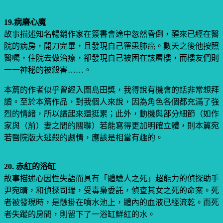
19.病磨心魔
故事描述知名暢銷作家在簽書會途中忽然昏倒，醒來已經在醫
院的病房，開刀完畢，且發現自己罹患肺癌。數天之後他按照
醫囑，住院去做治療，卻發現自己被困在該層樓，而樓友們則
一一神秘的被殺害……。
本篇的作者似乎曾經入圍島田獎，我得說有機會的話非常想拜
讀。至於本篇作品，對我個人來說，因為角色各個都充滿了強
烈的情緒，所以讀起來還挺累；此外，動機與部分細節（如作
家與（前）妻之間的關聯）若能寫得更加明確立體，則本篇宛
若醫院版大逃殺的劇情，應該是相當有趣的。
20. 赤紅的浴缸
故事描述心因性失語而具有「體驗人之死」超能力的偵探助手
尹宛晴，和偵探司瑞，受毒梟委託，偵查其女之死的命案。死
者被發現時，是懸掛在噴水池上，體內的血液已經流乾。而死
者失蹤的房間，則留下了一浴缸鮮紅的水。