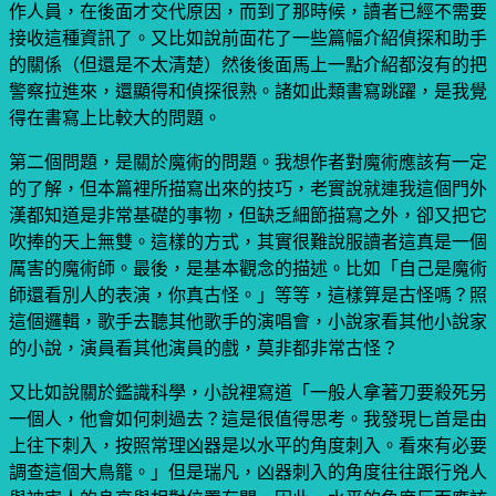
作人員，在後面才交代原因，而到了那時候，讀者已經不需要
接收這種資訊了。又比如說前面花了一些篇幅介紹偵探和助手
的關係（但還是不太清楚）然後後面馬上一點介紹都沒有的把
警察拉進來，還顯得和偵探很熟。諸如此類書寫跳躍，是我覺
得在書寫上比較大的問題。
第二個問題，是關於魔術的問題。我想作者對魔術應該有一定
的了解，但本篇裡所描寫出來的技巧，老實說就連我這個門外
漢都知道是非常基礎的事物，但缺乏細節描寫之外，卻又把它
吹捧的天上無雙。這樣的方式，其實很難說服讀者這真是一個
厲害的魔術師。最後，是基本觀念的描述。比如「自己是魔術
師還看別人的表演，你真古怪。」等等，這樣算是古怪嗎？照
這個邏輯，歌手去聽其他歌手的演唱會，小說家看其他小說家
的小說，演員看其他演員的戲，莫非都非常古怪？
又比如說關於鑑識科學，小說裡寫道「一般人拿著刀要殺死另
一個人，他會如何刺過去？這是很值得思考。我發現匕首是由
上往下刺入，按照常理凶器是以水平的角度刺入。看來有必要
調查這個大鳥籠。」但是瑞凡，凶器刺入的角度往往跟行兇人