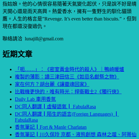
指姑娘。他的心情很容易隨著天氣變化起伏，只是說不好是晴
天開心還是雨天高興。熱愛香水，擁有一隻野生的馴化貓頭
鷹。人生的格言是”Revenge. It’s even better than biscuits.”，但到
現在都還沒復過仇。
聯絡請洽 lunajill@gmail.com
近期文章
「呃……」：《密室黃金時代的殺人》｜鴨崎暖爐
複製的薄影：讀三津田信三《如忌名獻祭之物》
家在何方？胡台麗《讓靈魂回家》
比戰機更快的，唯有時光：捍衛戰士2《獨行俠》
Daily Lab 車用香氛
DC同人翻譯┃虛擬語氣┃ FabulaRasa
DC同人翻譯┃陌生的語言(Foreign Languages) ┃
FabulaRasa
香氛筆記┃Fort & Manle Charlatan
香氛筆記┃川久保玲 京都、液態創想 森林之噬、阿蒂仙