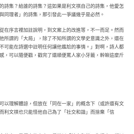
的詩集？給誰的詩集？這如果是利文祺自己的詩集，他愛怎
與同理者」的詩集，那引發此一爭議幾乎是必然。
從在序言裡加註說明，到文案上的改進等，不一而足。然而
他所謂的「大局」，除了不知所謂的文學史意識之外，還在
不可能在詩選中註明任何讓他尷尬的事情。」對啊，詩人都
感，可以隨便戳，戳完了還順便罵人家小牙籤，幹嘛這麼斤
可以理解體諒，但放在「同在一家」的概念下（或許還有文
而利文祺也只能怪他自己為了「社交和諧」而捨棄「信