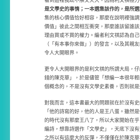
看到這裡我既不解又火大。因為利文祺極力
是文學史的事情；一本選集該作的，是所選
集的核心價值恰好相容，那麼在說明裡強調
價值」彼此之間相互衝突，那麼誰該留誰該
理由買或不買的權力。編者利文祺認為自己
（「有本事你來做」）的發言，以及其親友
令人大開眼界。
更令人大開眼界的是利文祺的所謂大局，仔
錢的陳克華」，於是儘管「想編一本很年輕
個概念的，不是沒有文學史素養，否則就是
對我而言，這本書最大的問題就在於沒有史
「他的詩寫的好，他的人是王八蛋。雖然是
的時代沒有那麼王八了，所以大家開始在乎
編詩，想靠詩選作「文學史」，天底下沒有
之所以有這麼大的反彈，不僅僅在於陳克華