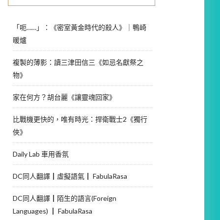
「呃……」：《密室黃金時代的殺人》｜鴨崎
暖爐
複製的薄影：讀三津田信三《如忌名獻祭之
物》
家在何方？胡台麗《讓靈魂回家》
比戰機更快的，唯有時光：捍衛戰士2《獨行
俠》
Daily Lab 車用香氛
DC同人翻譯┃虛擬語氣┃ FabulaRasa
DC同人翻譯┃陌生的語言(Foreign
Languages) ┃ FabulaRasa