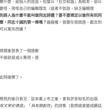
棄什麼，是個人的自由。但當以「社交和諧」為根本，卻以
要怪，得怪自己的編輯理念（或者不如說，缺乏編輯理
的詩人為什麼不能叫做同志詩選？要不要規定以後所有的同
麼，同志十誡的第一條嗎？
廠廠喔。我實在很困惑，都念到
可以東夾西纏？
祺隨後發表了一個道歉
不過就是滅火專用。道
此時達標了。
預見的後日景況：這本書上市之後，會有許多知名的出版
有文學史價值
」「
具有開創性
」的詩集（我想過會變成髒話