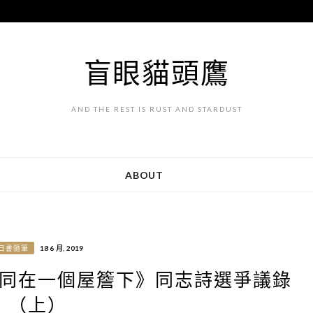
盲眼貓頭鷹
AND THE REST IS RUST AND STARDUST
ABOUT
日書隨筆
18 6 月, 2019
同在一個屋簷下》同志詩選爭議錄
（上）