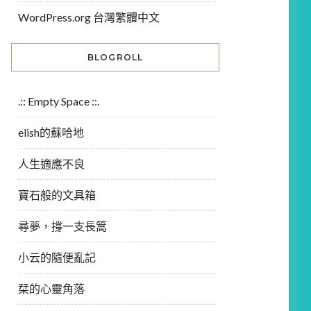
WordPress.org 台灣繁體中文
BLOGROLL
.:: Empty Space ::.
elish的蘇哈地
人生適應不良
寶石般的文具箱
尋夢，撐一支長篙
小云的隨便亂記
栞的心靈角落