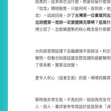
說真的，這本來也沒什麼，想要保留什麼捨
「信念」標榜販售，只能呵呵。說到底，他
念）。話說回來，
少了台灣第一位書寫同志
志詩選第一首詩一定要選陳克華啊？這是什
博士班了，怎麼連選集的核心概念是什麼都
大約是發現這樣下去繼續燒不是辦法。利文
聲明。但看也知道這篇官腔官調的道歉聲明
了很多歉，實質沒改變。
更令人灰心（或者生氣）的是，嘖嘖的募資
那時我非常生氣。不為別的，就因為完全可
人、詩人、書評家夸夸其談於這是部多「
具