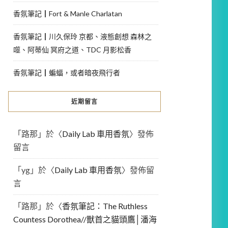
香氛筆記┃Fort & Manle Charlatan
香氛筆記┃川久保玲 京都、液態創想 森林之
噬、阿蒂仙 冥府之道、TDC 月影松香
香氛筆記┃蝙蝠，或者暗夜飛行者
近期留言
「
路那
」於〈
Daily Lab 車用香氛
〉發佈
留言
「
yg
」於〈
Daily Lab 車用香氛
〉發佈留
言
「
路那
」於〈
香氛筆記：The Ruthless
Countess Dorothea//獸首之貓頭鷹│潘海