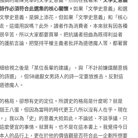
強調的是陳克華的文學史意義，然而在我看來，
文學史意義
詩作必須符合此選集的核心關懷。
如果「文學史意義」和選
文學史意義，是錦上添花，但如果「文學史意義」和「核心
走，這還用說嗎？此外，讀者作為消費者，本來就有因各種
很辛苦，所以大家都要買單、把抗議者扭曲為既得利益者
的護航言論，把堅持平權主義者批評為道德魔人等，都著實
細檢視之後是「某位長輩的建議」，與「不計前嫌還願意捐
的詩選」，但58歲厭女男詩人的詩一定要放進去。反對這
道德魔人。
的格局，卻想有史的定位。所謂史的格局是什麼呢？就是
個王八蛋，但因為當時的時代更王八所以沒有人在乎。現在
。」我以為「史」的意義大抵如此。不論述、不談爭議，只
這麼便宜的事情。就算有，也不是在這本書上。我覺得今日
本人的品行上，更在於他的價值觀是否符合此一企劃所想要