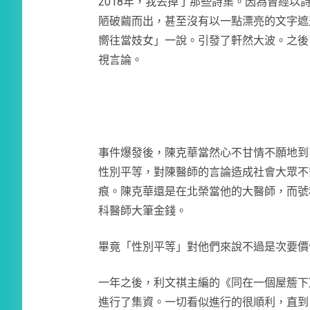
2018年，我丟掉了那些詩集。因為曾經
陋破繭而出，甚至沒有以一點漂亮的文字遮
嚮往當妓女」一說。引發了軒然大波。之後
視言論。
事件爆發後，陳克華當然心不甘情不願地到
性別平等，對陳醫師的言論造成社會大眾不
痕。陳克華還是在北榮當他的大醫師，而號
科醫師大筆金錢。
畢竟「性別平等」對他們來說不過是次要價
一年之後，利文祺主編的《同在一個屋簷下
進行了集資。一切看似進行的很順利，直到