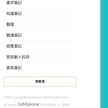
書評筆記
知識筆記
翻譯
聽講筆記
遊覽筆記
那些動人的詩
香氛筆記
標籤雲
1990s
LesLiquidesImaginaire
L'Artisan
Etat Libre
JoMalone
d’Orange
Fort&Manle
1960s
DC