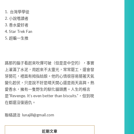
1. 台灣學學徒
2. 小說嗜讀者
3. 香水愛好者
4. Star Trek Fan
5. 超蝙一生推
路那的腦子看起來吹彈可破（但是是中空的），事實
上灌滿了水泥，用起來不太靈光，常常罷工，還會發
芽開花，裡面有拇指姑娘。他的心情很容易隨著天氣
變化起伏，只是說不好是晴天開心還是雨天高興。熱
愛香水，擁有一隻野生的馴化貓頭鷹。人生的格言
是”Revenge. It’s even better than biscuits.”，但到現
在都還沒復過仇。
聯絡請洽 lunajill@gmail.com
近期文章