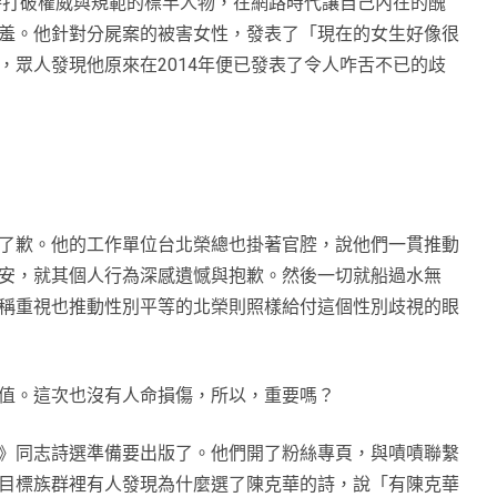
以詩打破權威與規範的標竿人物，在網路時代讓自己內在的醜
羞。他針對分屍案的被害女性，發表了「現在的女生好像很
，眾人發現他原來在2014年便已發表了令人咋舌不已的歧
了歉。他的工作單位台北榮總也掛著官腔，說他們一貫推動
安，就其個人行為深感遺憾與抱歉。然後一切就船過水無
稱重視也推動性別平等的北榮則照樣給付這個性別歧視的眼
值。這次也沒有人命損傷，所以，重要嗎？
》同志詩選準備要出版了。他們開了粉絲專頁，與嘖嘖聯繫
目標族群裡有人發現為什麼選了陳克華的詩，說「有陳克華