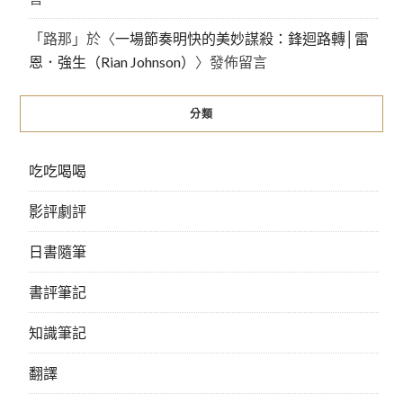
「
路那
」於〈
一場節奏明快的美妙謀殺：鋒迴路轉│雷
恩．強生（Rian Johnson）
〉發佈留言
分類
吃吃喝喝
影評劇評
日書隨筆
書評筆記
知識筆記
翻譯