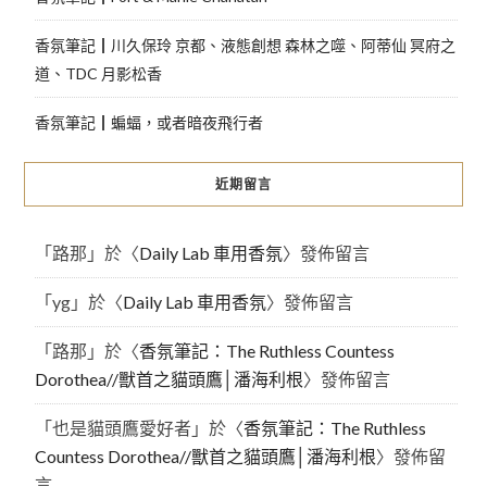
香氛筆記┃川久保玲 京都、液態創想 森林之噬、阿蒂仙 冥府之
道、TDC 月影松香
香氛筆記┃蝙蝠，或者暗夜飛行者
近期留言
「
路那
」於〈
Daily Lab 車用香氛
〉發佈留言
「
yg
」於〈
Daily Lab 車用香氛
〉發佈留言
「
路那
」於〈
香氛筆記：The Ruthless Countess
Dorothea//獸首之貓頭鷹│潘海利根
〉發佈留言
「
也是貓頭鷹愛好者
」於〈
香氛筆記：The Ruthless
Countess Dorothea//獸首之貓頭鷹│潘海利根
〉發佈留
言