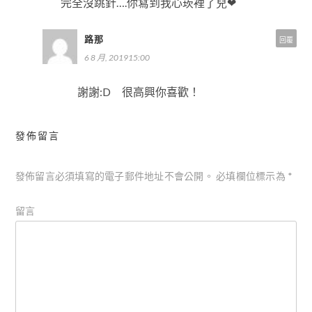
完全沒跳針….你寫到我心崁裡了兒❤
路那
回覆
6 8 月, 201915:00
謝謝:D 很高興你喜歡！
發佈留言
發佈留言必須填寫的電子郵件地址不會公開。
必填欄位標示為
*
留言