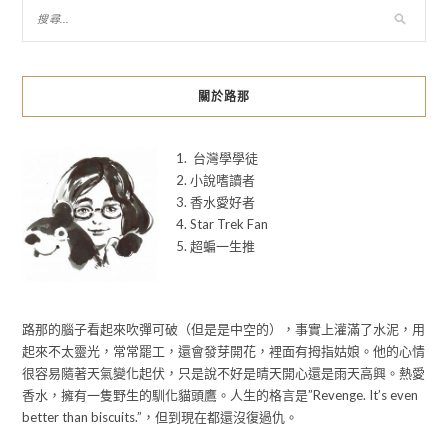
關於路那
1. 台灣學學徒
2. 小說嗜讀者
3. 香水愛好者
4. Star Trek Fan
5. 超蝙一生推
路那的腦子看起來吹彈可破（但是是中空的），事實上灌滿了水泥，用
起來不太靈光，常常罷工，還會發芽開花，裡面有拇指姑娘。他的心情
很容易隨著天氣變化起伏，只是說不好是晴天開心還是雨天高興。熱愛
香水，擁有一隻野生的馴化貓頭鷹。人生的格言是”Revenge. It’s even
better than biscuits.”，但到現在都還沒復過仇。