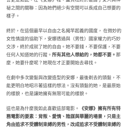
祕之間的關聯：因為她們絕少有空間可以長成自己想要的
樣子。
終於，在這個最早以自由之名揭竿起義的國度， 在微妙的
女性情誼的協助下，安娜透過與（男性）國家權力的巧妙
交涉，終於成就了她的自由。她不要錢，不要保護，不要
任何人知道她的行蹤。
所有其他人想給的，她都不要。
那
麼，她要什麼呢？她現在才正要開始去尋找。
在劇中多次變髮與改變造型的安娜，最後剃去的頭髮，不
能更明白地昭示著這樣的想法。沒有頭髮的她，是最原始
的樣貌，也是讓她擁有無限可能的樣貌。
這也是為什麼我如此喜歡這部電影。
《安娜》擁有所有特
務電影的要素：背叛、愛情、陰謀與華麗的場景，只是主
角由追求不受體制束縛的男性，改成追求不受體制束縛的