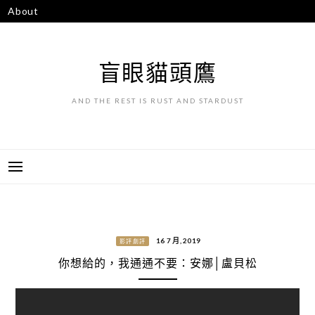
跳
About
至
主
要
盲眼貓頭鷹
內
容
AND THE REST IS RUST AND STARDUST
16 7 月, 2019
影評劇評
你想給的，我通通不要：安娜│盧貝松