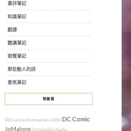
書評筆記
知識筆記
翻譯
聽講筆記
遊覽筆記
那些動人的詩
香氛筆記
標籤雲
DC Comic
2021
LesLiquidesImaginaire
2020s
JoMalone
ChristianDior
Agatho