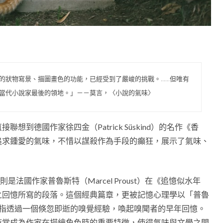
的狀物寫景、描圖畫色的功能，已經受到了嚴峻的挑戰。……但唯有
當代小說家最後的領地。」－－莫言，〈小說的氣味〉
到德國作家徐四金（Patrick Süskind）的名作《香
追求鍾愛的氣味，不惜以謀殺作為手段的癲狂，展示了氣味、
法國作家普魯斯特（Marcel Proust）在《追憶似水年
之回憶所寫的段落。這個經典篇章，更被記憶心理學以「普魯
）命名，特指透過一個倏忽即逝的嗅覺經驗，喚起嗅聞者的早年回憶。
時常成為作家在描繪角色時的重要特徵，使得氣味與文學之間