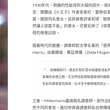
1930年代，飛機的性能得到大幅的提升，搭
克．嬌蘭由《小王子》作者安東尼．聖修伯里 （Ant
感，開發同名香水。這款被香評家莉琪．歐斯壯（
然讓人欲罷不能」的香水，忠實反映了《夜
程的嗅覺記錄。
隨著時代的變遷，調香師對文學名著的「使用方式
Harris」由薩爾達．費茲傑羅（Zelda Fi
「……她繼續前行，遊走於粉紅雲朵般蓬鬆凌亂
紫藕色玫瑰之間，花兒們宛如甜點櫥窗裡的糖霜
色彩的樂章達到高峰，在半空中瞬間嘎然而止。
之後，MillerHarris邀請兩名調香師，創作
然不同的香氛，適切地表達調香師各自想傳