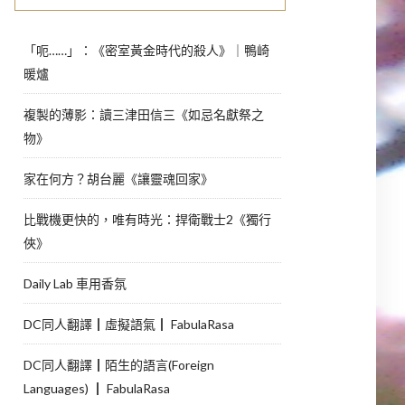
「呃……」：《密室黃金時代的殺人》｜鴨崎
暖爐
複製的薄影：讀三津田信三《如忌名獻祭之
物》
家在何方？胡台麗《讓靈魂回家》
比戰機更快的，唯有時光：捍衛戰士2《獨行
俠》
Daily Lab 車用香氛
DC同人翻譯┃虛擬語氣┃ FabulaRasa
DC同人翻譯┃陌生的語言(Foreign
Languages) ┃ FabulaRasa