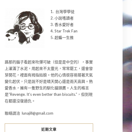
1. 台灣學學徒
2. 小說嗜讀者
3. 香水愛好者
4. Star Trek Fan
5. 超蝙一生推
路那的腦子看起來吹彈可破（但是是中空的），事實
上灌滿了水泥，用起來不太靈光，常常罷工，還會發
芽開花，裡面有拇指姑娘。他的心情很容易隨著天氣
變化起伏，只是說不好是晴天開心還是雨天高興。熱
愛香水，擁有一隻野生的馴化貓頭鷹。人生的格言
是”Revenge. It’s even better than biscuits.”，但到現
在都還沒復過仇。
聯絡請洽 lunajill@gmail.com
近期文章