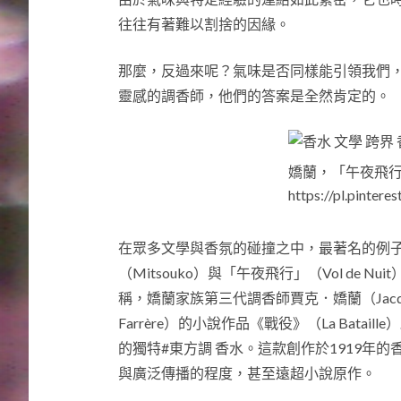
往往有著難以割捨的因緣。
那麼，反過來呢？氣味是否同樣能引領我們
靈感的調香師，他們的答案是全然肯定的。
嬌蘭，「午夜飛
https://pl.pinte
在眾多文學與香氛的碰撞之中，最著名的例子之
（Mitsouko）與「午夜飛行」（Vol de
稱，嬌蘭家族第三代調香師賈克．嬌蘭（Jacque
Farrère）的小說作品《戰役》（La Bat
的獨特#東方調 香水。這款創作於1919年
與廣泛傳播的程度，甚至遠超小說原作。