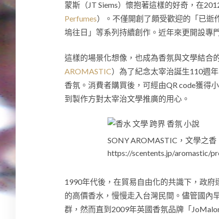
蒙斯（JT Siems）懷抱著這樣的好奇，在
Perfumes
）。不僅開創了頗受歡迎的「已逝
塢往日」等系列持續創作。近年來更開設專
這樣的場景化想像，也成為香氛與文學結合的
AROMASTIC
）為了紀念太宰治誕生110週
香氛。消費者購買後，可經由QR code獲
到製作方對太宰治文學推廣的用心。
SONY AROMASTIC，文
https://scentents.jp/aromastic/
1990年代後，在貿易自由化的共識下，政
的高價香水，慢慢走入台灣民間。儘管國內
群，然而直到2009年英國香氛品牌「JoMa