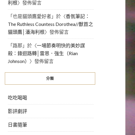
利根
〉發佈留言
「
也是貓頭鷹愛好者
」於〈
香氛筆記：
The Ruthless Countess Dorothea//獸首之
貓頭鷹│潘海利根
〉發佈留言
「
路那
」於〈
一場節奏明快的美妙謀
殺：鋒迴路轉│雷恩．強生（Rian
Johnson）
〉發佈留言
分類
吃吃喝喝
影評劇評
日書隨筆