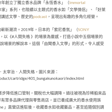
2012年創立了獨立香水品牌「永恆香水」（
Immortal
作家」系列，也陸續以主題式的香水如「文學情侶」、「好萊
門講述文學、歷史的
podcast
，呈現出有趣的多角化經營。
嶄新潮流。2019年，日本的「索尼香氛」（
SONY
年，以《#人間失格 》的場景為靈感，打造小說中五個場景的
得小說場景的解說本。這個「由聞香入文學」的形式，令人感受
學之香．太宰治．人間失格，圖片來源：
product/cartridge/401_bungakunokaori/index.html
府逐步降低進口管制，關稅也大幅調降。過往被視為珍稀舶來品
早有眾多品牌代理與零售商店，並已養成廣大的香水使用族
lone 」直營店進駐後，收藏香水如收藏藝品，甚至追隨個別調