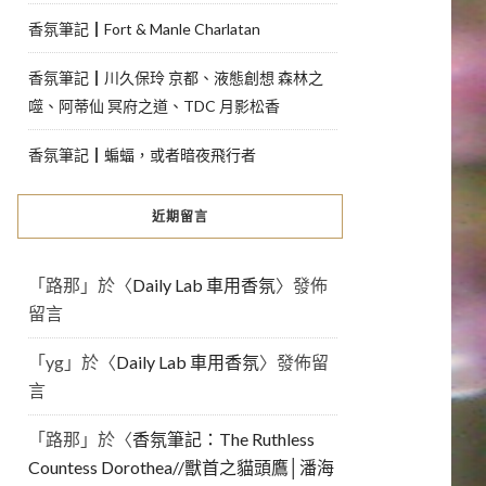
香氛筆記┃Fort & Manle Charlatan
香氛筆記┃川久保玲 京都、液態創想 森林之
噬、阿蒂仙 冥府之道、TDC 月影松香
香氛筆記┃蝙蝠，或者暗夜飛行者
近期留言
「
路那
」於〈
Daily Lab 車用香氛
〉發佈
留言
「
yg
」於〈
Daily Lab 車用香氛
〉發佈留
言
「
路那
」於〈
香氛筆記：The Ruthless
Countess Dorothea//獸首之貓頭鷹│潘海