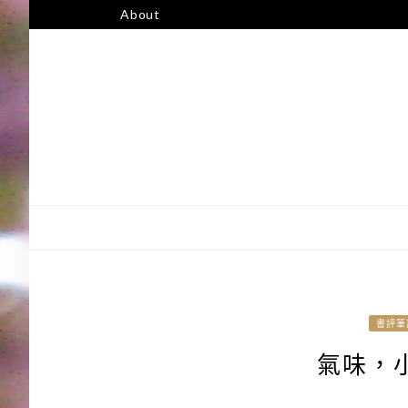
跳
About
至
主
要
內
容
書評筆
氣味，