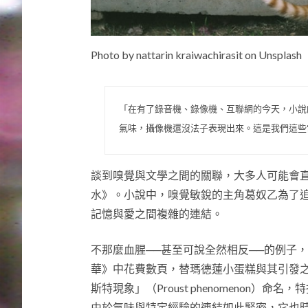
Photo by nattarin kraiwachirasit on Unsplash
「在有了錄音機、錄像機、互聯網的今天，小說
氣味，攝像機還沒法子表現出來。這是我們這些
談到嗅覺與文學之間的關聯，大多人可能會直接聯想
水》。小說中，嗅覺敏銳的主角葛奴乙為了
記憶與愛之間複雜的連結。
不那麼血腥──甚至可說全然相反──的例子，則是
華》中花費數頁，替瑪德蓮小蛋糕與其引發
斯特現象」（Proust phenomenon
由於氣味與特定經驗的連結如此緊密，它也