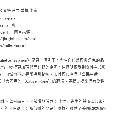
r Harris，
herzo」與
nder」，圖片來源：
://jkrglobal.com/case-
s/miller-harris/
ette has a gun）是另一個例子。命名自莎翁經典角色的品
悲情，變得更加現代而狂野的企圖。這個明顯受到女性主義與
時，自然也不走尋常援引路線，如其經典產品「公民皇后」
電影《大國民 》（Citizen Kane）的翻玩，更藉此提出品牌對性
能。舉例而言，《傲慢與偏見 》中達西先生的莊園聞起來的
ouac）的《在路上 》所傳遞的又是什麼樣的體驗？美國調香師西