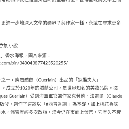
，更進一步地深入文學的疆界？與作家一樣，永遠在尋求更多
行」香水海報，圖片來源：
rest.com/pin/348043877423520255/
一，應屬嬌蘭（Guerlain）出品的「蝴蝶夫人」
 Nuit）。成立於1828年的嬌蘭公司，是世界知名的美妝品牌。據
s Guerlain）受到海軍軍官兼作家克勞德．法雷爾（Claude
aille）啟發，創作了這款以「#西普香調 」為基礎，加上桃花香味
的香水，儘管歷經多次改版，迄今仍在市面上發售，它歷久不衰