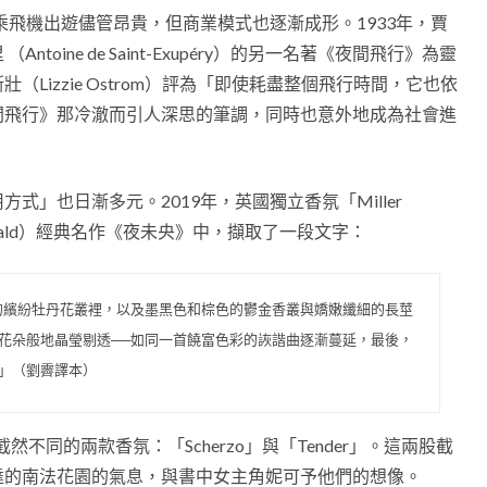
乘飛機出遊儘管昂貴，但商業模式也逐漸成形。1933年，賈
oine de Saint-Exupéry）的另一名著《夜間飛行》為靈
Lizzie Ostrom）評為「即使耗盡整個飛行時間，它也依
間飛行》那冷澈而引人深思的筆調，同時也意外地成為社會進
」也日漸多元。2019年，英國獨立香氛「Miller
tzgerald）經典名作《夜未央》中，擷取了一段文字：
的繽紛牡丹花叢裡，以及墨黑色和棕色的鬱金香叢與嬌嫩纖細的長莖
花朵般地晶瑩剔透──如同一首饒富色彩的詼諧曲逐漸蔓延，最後，
」（劉霽譯本）
出截然不同的兩款香氛：「Scherzo」與「Tender」。這兩股截
達的南法花園的氣息，與書中女主角妮可予他們的想像。