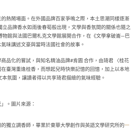
駐的熱鬧場面。在外國品牌百家爭鳴之際，本土思潮同樣逐漸
的獨立品牌香水如雨後春筍般出現，文學與香氛間的關係也隨之
灣博物館與法國巴爾札克文學館展開合作，在《文學拿破崙—巴
水氣味講述文豪與當時法國社會的故事。
商品化的嘗試，與知名精油品牌#肯園 合作，由琦君 〈桂花
因在臺灣重逢桂香，而想起兒時快樂記憶的回憶，加上以本地
文本氛圍，讓讀者得以共享琦君描繪的氣味經驗。
光」。圖片來源：
倒的獨立調香師，畢業於東華大學創作與英語文學研究所的
一