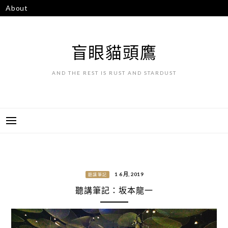
跳
About
至
主
要
盲眼貓頭鷹
內
容
AND THE REST IS RUST AND STARDUST
1 6 月, 2019
聽講筆記
聽講筆記：坂本龍一