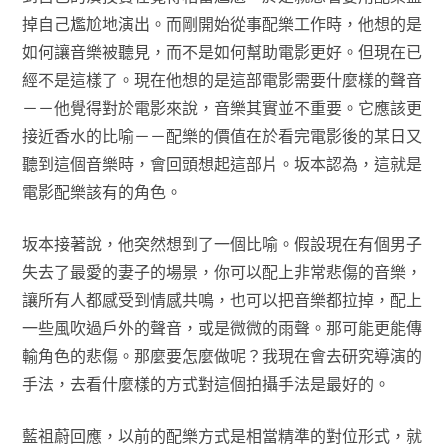
掉自己尷尬地演出。而剛開始從事配樂工作時，他想的是
如何讓音樂被聽見，而不是如何幫助電影更好。但現在已
經不是這樣了。現在他想的是這部電影需要什麼樣的聲音
－－他覺得對於電影來說，音樂其實並不重要。它應該更
接近香水的比喻－－配樂的價值在於看完電影後的某日又
聽到這個音樂時，會回頭想起這部片。坂本認為，這就是
電影配樂該有的角色。
坂本接著說，他突然想到了一個比喻。假設現在有個男子
失去了最愛的妻子的場景，你可以配上非常悲傷的音樂，
讓所有人都感受到情感共鳴，也可以把音樂都拉掉，配上
一些風吹過戶外的聲音，或是微微的雨聲。那可能更能傳
輸角色的悲傷。那麼要怎麼做呢？我現在會去研究導演的
手法，去看什麼樣的方式對這個拍攝手法是最好的。
藍祖蔚回應，以前的配樂方式是相當精準的對位形式，就