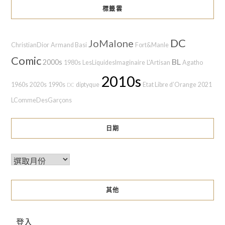
標籤雲
DC
JoMalone
ChristianDior
Armand Basi
Fort&Manle
Comic
BL
2000s
1980s
LesLiquidesImaginaire
L'Artisan
Agatho
2010s
1960s
2020s
1990s
diptyque
Etat Libre d’Orange
2021
DC
LCommeDesGarçons
日期
其他
登入