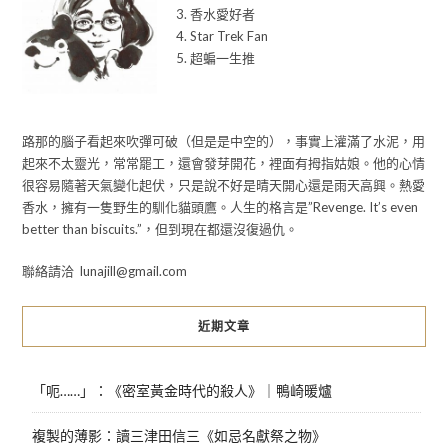
3. 香水愛好者
4. Star Trek Fan
5. 超蝙一生推
路那的腦子看起來吹彈可破（但是是中空的），事實上灌滿了水泥，用
起來不太靈光，常常罷工，還會發芽開花，裡面有拇指姑娘。他的心情
很容易隨著天氣變化起伏，只是說不好是晴天開心還是雨天高興。熱愛
香水，擁有一隻野生的馴化貓頭鷹。人生的格言是”Revenge. It’s even
better than biscuits.”，但到現在都還沒復過仇。
聯絡請洽 lunajill@gmail.com
近期文章
「呃……」：《密室黃金時代的殺人》｜鴨崎暖爐
複製的薄影：讀三津田信三《如忌名獻祭之物》