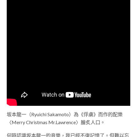
坂本龍一（Ryuichi Sakamoto）為《俘虜》而作的配樂
〈Merry Christmas Mr.Lawrence〉膾炙人口。
何時認識坂本龍一的音樂，我已經不復記憶了。但難以忘