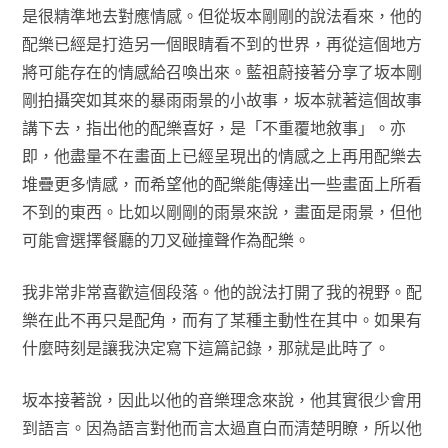
是很精準地去對應情感。但從坂本剛剛的說法看來，他的
配樂已經是打造另一個眼睛看不到的世界，再從這個地方
將可能存在的情感給召喚出來。藍祖蔚接著分享了坂本剛
剛拍攝突如其來的暴雨雨景的小故事，坂本就著這個故事
講下去，指出他的配樂喜好，是「不重覆地敘事」。亦
即，他盡量不在畫面上已經呈現出的情感之上再用配樂去
堆疊更多情感，而希望他的配樂能傳達出一些畫面上所看
不到的東西。比如以剛剛的雨景來說，畫面是雨景，但他
可能會選擇餐廳的刀叉碰撞聲作為配樂。
我非常非常喜歡這個段落。他的說法打開了我的視野。配
樂在此不再只是配角，而有了某種主動性在其中。如果有
什麼時刻是讓我決定寫下這篇記錄，那就是此時了。
坂本接著說，因此以他的音樂理念來說，他其實很少會用
到語言。因為語言對他而言太過直白而清楚明瞭，所以他