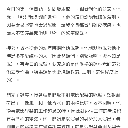
今日的第一個問題，是問坂本龍一，鋼琴對他的意義。他
說，「那是我身體的延伸」。他的這句話讓我印象深刻，
因為太過堅定也太過誠懇，讓我全身都冒出雞皮疙瘩，也
讓人不禁羨慕起他與「物」的緊密聯繫。
接著，坂本從他的幼年時期開始說起。他幽默地說著他小
時是多不愛練琴的人（因此爸媽們，別緊張啊，坂本如是
說），有今日的成就，要感謝的是他嚴格的鋼琴老師帶著
他去學作曲（結果還是需要虎媽教育……吧，某個程度上
的）。
問完了鋼琴，接著就是問坂本對電影配樂的觀點。藍祖蔚
提出了「像風」和「像香水」的兩種比喻。坂本回應，他
從事電影配樂的工作超過30年，因此對這個工作的看法也
有著歷程的變遷。他一開始是以演員的身分加入演出，看
到自己的演技實在覺得相當尷尬，於是就想著要用配樂蓋