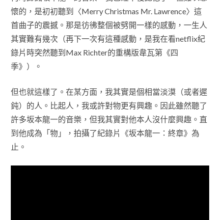
懷的，是初初聽到〈Merry Christmas Mr. Lawrence〉這
首曲子的震撼。那是彷彿整個被劈開一樣的感動，一生人
其實難有幾次（再下一次有這種感動，是我在看netflix紀
錄片時突然聽到Max Richter的重構版韋瓦第《四
季》）。
但也就這樣了。在某方面，我其實是個相當淡漠（或者遲
鈍）的人。比起人，我或許對物更有興趣。因此雖然聽了
許多坂本龍一的音樂，但我其實對他本人沒什麼興趣。直
到他成為「物」，拍攝了紀錄片《坂本龍一：終章》為
止。