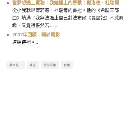
當夢想遇上實務：我鐘樓上的野獸｜傑洛德．杜瑞爾
從小我就是傑若德．杜瑞爾的書迷。他的《希臘三部
曲》填滿了我無法遏止自己對法布爾《昆蟲記》不感興
趣，又覺得悵然若 … ...
2007年回顧：關於電影
連結待補。...
坂本龍一
講座
電影配樂
音樂
觀影筆記：紅衣小女孩│程偉豪
閱讀筆記：第四名被害者│天地
文
無限
章
導
覽