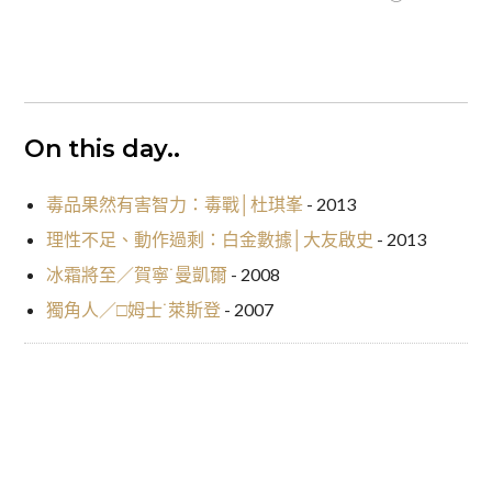
On this day..
毒品果然有害智力：毒戰│杜琪峯
- 2013
理性不足、動作過剩：白金數據│大友啟史
- 2013
冰霜將至／賀寧˙曼凱爾
- 2008
獨角人／□姆士˙萊斯登
- 2007
俄羅斯幽靈軍艦事件／島田莊司
細節為真相之父：時間的女兒／
文
約瑟芬˙鐵伊