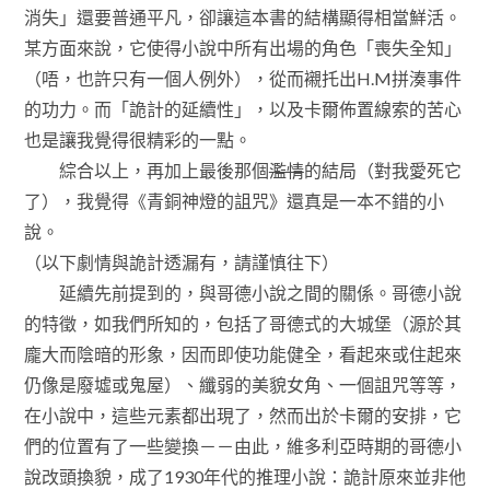
消失」還要普通平凡，卻讓這本書的結構顯得相當鮮活。
某方面來說，它使得小說中所有出場的角色「喪失全知」
（唔，也許只有一個人例外），從而襯托出H.M拼湊事件
的功力。而「詭計的延續性」，以及卡爾佈置線索的苦心
也是讓我覺得很精彩的一點。
綜合以上，再加上最後那個
濫情
的結局（對我愛死它
了），我覺得《青銅神燈的詛咒》還真是一本不錯的小
說。
（以下劇情與詭計透漏有，請謹慎往下）
延續先前提到的，與哥德小說之間的關係。哥德小說
的特徵，如我們所知的，包括了哥德式的大城堡（源於其
龐大而陰暗的形象，因而即使功能健全，看起來或住起來
仍像是廢墟或鬼屋）、纖弱的美貌女角、一個詛咒等等，
在小說中，這些元素都出現了，然而出於卡爾的安排，它
們的位置有了一些變換－－由此，維多利亞時期的哥德小
說改頭換貌，成了1930年代的推理小說：詭計原來並非他