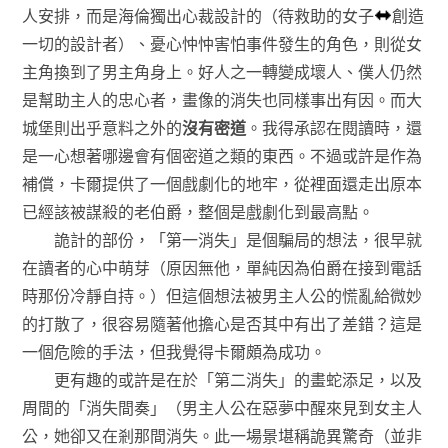
人安排，而是海倫獨出心裁設計的（待救助的女子
創造
一切的設計者）、憂心忡忡害怕事件發生的角色，則從女
主角換到了男主角身上。好人之一轉變成壞人、僕人仍然
是幫助主人的忠心者，畫像的消失也同樣事出有因。而大
城堡則出乎意料之外的
沒有密道
。我得承認在閱讀時，還
是一心想著哪邊會有個密道之類的東西。不過或許是作為
補償，卡爾提供了一個戲劇化的地牢，從裡面還走出原本
已經該被謀殺的老伯爵，整個是戲劇化到最高點。
詭計的部份，「第一消失」是個騙局的想法，很早就
在讀者的心中萌芽（原因無他，單純因為伯爵在接到電話
時那份冷靜自持。）但這個想法被男主人公的慌亂給微妙
的打散了，很容易隨著他擔心是否其中有出了差錯？這是
一個危險的手法，但我覺得卡爾頗為成功。
更有趣的或許是在於「第二消失」的畫蛇添足，以及
周間的「消失間奏」（男主人公在惡夢中醒來見到女主人
公，她卻又在剎那間消失。此一場景堪稱詭異驚奇（並非