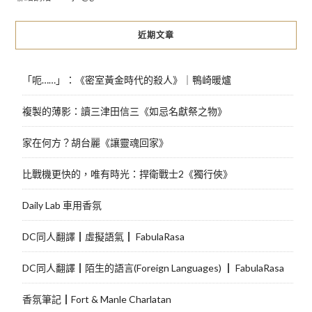
近期文章
「呃……」：《密室黃金時代的殺人》｜鴨崎暖爐
複製的薄影：讀三津田信三《如忌名獻祭之物》
家在何方？胡台麗《讓靈魂回家》
比戰機更快的，唯有時光：捍衛戰士2《獨行俠》
Daily Lab 車用香氛
DC同人翻譯┃虛擬語氣┃ FabulaRasa
DC同人翻譯┃陌生的語言(Foreign Languages) ┃ FabulaRasa
香氛筆記┃Fort & Manle Charlatan