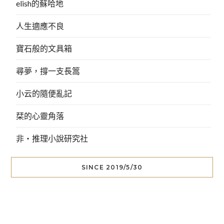
elish的蘇哈地
人生適應不良
寶石般的文具箱
尋夢，撐一支長篙
小云的隨便亂記
栞的心靈角落
非‧推理小說研究社
SINCE 2019/5/30