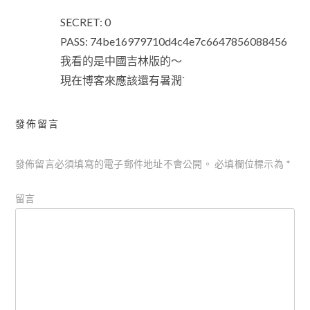
SECRET: 0
PASS: 74be16979710d4c4e7c6647856088456
我看的是中國吉林版的～
現在博客來應該還有暑潤`
發佈留言
發佈留言必須填寫的電子郵件地址不會公開。
必填欄位標示為
*
留言