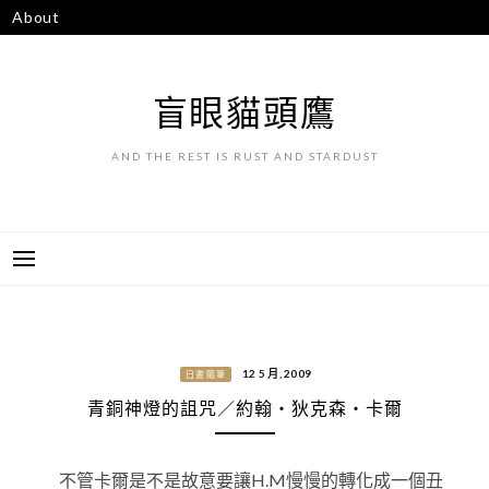
跳
About
至
主
要
盲眼貓頭鷹
內
容
AND THE REST IS RUST AND STARDUST
12 5 月, 2009
日書隨筆
青銅神燈的詛咒／約翰‧狄克森‧卡爾
不管卡爾是不是故意要讓H.M慢慢的轉化成一個丑