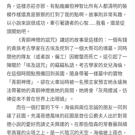
角，這樣亦莊亦邪、有點瘋癲但神智比所有人都清明的裝
模作樣還真是狠狠的打到了我的點啊。故事則非常有趣，
以小說來說很成功，牽引著讀者的心智……我看，還是從
頭開始吧。
《青銅神燈的詛咒》講述的故事是這樣的：一個有錢
的貴族考古學家在古埃及挖到了一個大祭司的墳墓。同時
間他的隊友（或者說，僱工）因蠍螫而死亡。這引起了一
陣關於「埃及詛咒」的竊竊私語。考古學家的女兒海倫，
在這個時間點預備回到英國，隨身帶著一樣墓中的寶物
「青銅神燈」，卻在火車站時被一名預言家預言她永遠無
法帶著她的青銅神燈進她的房間，她將會「灰飛煙滅，彷
彿從來不曾在世界上出現過」。
而在一個打雷的下午，海倫與兩位忠誠的朋友一同到
達了莊園。充滿哥德風味的莊園是首任公爵夫人出於對哥
德小說的愛好而請丈夫興建的。在那些陰森的常春藤與細
窄高聳的尖塔之上，是一片陰沉的天空，海倫披上雨衣，