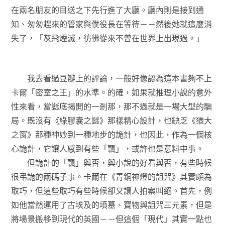
在兩名朋友的目送之下先行進了大廳。廳內則是接到通
知、匆匆趕來的管家與僕役長在等待－－然後她就這麼消
失了，「灰飛煙滅，彷彿從來不曾在世界上出現過。」
我去看過豆瓣上的評論，一般好像認為這本書夠不上
卡爾「密室之王」的水準。的確，如果就推理小說的意外
性來看，當謎底揭開的一剎那，那不過就是一場大型的騙
局。既沒有《綠膠囊之謎》那樣精心設計，也缺乏《猶大
之窗》那種神妙到一種地步的詭計，也因此，作為一個核
心詭計，它讓人感到有些「飄」，或許也是意料中事。
但詭計的「飄」與否，與小說的好看與否，有些時候
很弔詭的兩碼子事。卡爾在《青銅神燈的詛咒》其實頗為
取巧，但這些取巧有些時候卻又讓人拍案叫絕。首先，例
如他當然運用了古埃及的墳墓、寶物與詛咒三元素，但是
將場景搬移到現代的英國－－但這個「現代」其實一點也