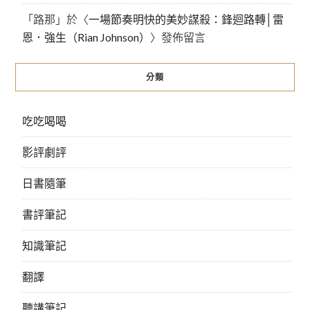
「
路那
」於〈
一場節奏明快的美妙謀殺：鋒迴路轉│雷
恩．強生（Rian Johnson）
〉發佈留言
分類
吃吃喝喝
影評劇評
日書隨筆
書評筆記
知識筆記
翻譯
聽講筆記