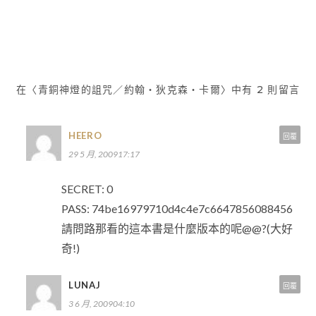
章
導
覽
在〈青銅神燈的詛咒／約翰‧狄克森‧卡爾〉中有 2 則留言
HEERO
回覆
29 5 月, 200917:17
SECRET: 0
PASS: 74be16979710d4c4e7c6647856088456
請問路那看的這本書是什麼版本的呢@@?(大好
奇!)
LUNAJ
回覆
3 6 月, 200904:10