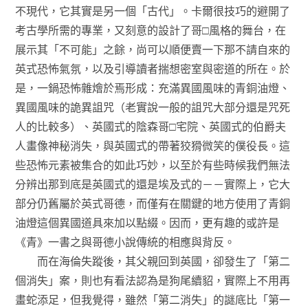
不現代，它其實是另一個「古代」。卡爾很技巧的避開了
考古學所需的專業，又刻意的設計了哥□風格的舞台，在
展示其「不可能」之餘，尚可以順便賣一下那不請自來的
英式恐怖氣氛，以及引導讀者揣想密室與密道的所在。於
是，一鍋恐怖雜燴於焉形成：充滿異國風味的青銅油燈、
異國風味的詭異詛咒（老實說一般的詛咒大部分還是咒死
人的比較多）、英國式的陰森哥□宅院、英國式的伯爵夫
人畫像神秘消失，與英國式的帶著狡猾微笑的僕役長。這
些恐怖元素被集合的如此巧妙，以至於有些時候我們無法
分辨出那到底是英國式的還是埃及式的－－實際上，它大
部分仍舊屬於英式哥德，而僅有在關鍵的地方使用了青銅
油燈這個異國道具來加以點綴。因而，更有趣的或許是
《青》一書之與哥德小說傳統的相應與背反。
而在海倫失蹤後，其父親回到英國，卻發生了「第二
個消失」案，則也有看法認為是狗尾續貂，實際上不用再
畫蛇添足，但我覺得，雖然「第二消失」的謎底比「第一