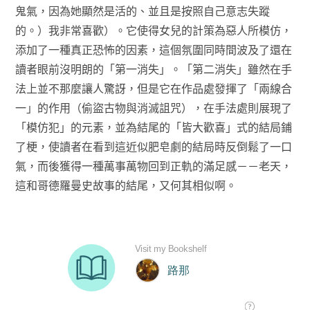
鬼氣，因為她顯然是活的、並且是按照自己意志失蹤
的。）我非常喜歡）。它使得女兒的計策為惡人所模仿，
添加了一種真正恐怖的因素，這個氛圍同時間波及了還在
讀者眼前沒明朗的「第一消失」。「第二消失」雖然在手
法上並不那麼讓人驚訝，但是它在作品處發揮了「兩線合
一」的作用（偷盜古物與消滅詛咒），在手法處則展現了
「模仿犯」的元素，並為結尾的「皆大歡喜」式的結局鋪
了梗，使讀者在看到這近似肥皂劇的結局時反倒鬆了一口
氣，而後獲得一種萬事萬物回到正軌的滿足感－－老天，
這和哥德羅曼史故事的結尾，又何其相似啊。