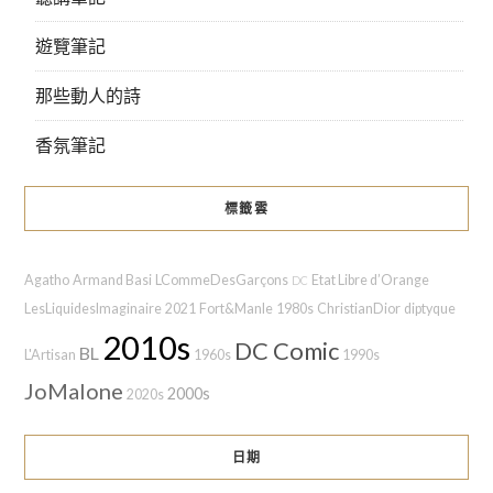
遊覽筆記
那些動人的詩
香氛筆記
標籤雲
Agatho
Armand Basi
LCommeDesGarçons
Etat Libre d’Orange
DC
LesLiquidesImaginaire
2021
Fort&Manle
1980s
ChristianDior
diptyque
2010s
DC Comic
BL
L'Artisan
1960s
1990s
JoMalone
2000s
2020s
日期