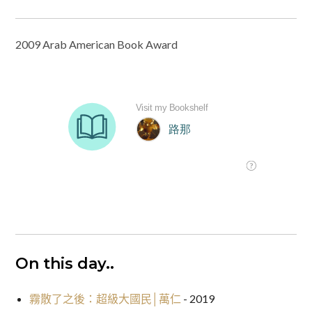
2009 Arab American Book Award
On this day..
霧散了之後：超級大國民│萬仁
- 2019