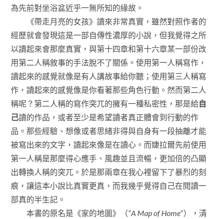
為先前對坐浴盆近乎一無所知的緣故。
《帶走月亮的女孩》讀來非常真實，雖然對照作者的
經歷就會發現這是一部自傳性濃厚的小說，但我覺得之所
以讀起來會那麼真實，與第十四章和第十六章某一部份改
用第二人稱敘事的手法脫不了關係。使用第一人稱寫作，
讀起來的感覺就像是有人講故事給你聽；使用第三人稱寫
作，讀起來的感覺像是你看著那些角色行動。然而第二人
稱呢？第二人稱的寫作突兀的擁有一種私密性，那是給
自
己
讀的作品，或者至少是希望讀者真正體會到行動的作
品。那些經驗、想像或者思緒非得與自身有一段抽離才能
被寫出來的文字，讀起來像是在讀心。而婕拉爾先前使用
第一人稱是那麼得心應手、風趣並且流暢，更加倍的凸顯
出轉換人稱的突兀。於是那兩章在我心裡留下了暴烈的刻
痕，讓這本小說比真實更真，而我幾乎覺得自己在閱讀一
部真的半生記。
本書的原名是《家的地圖》（”
A Map of Home
“），清