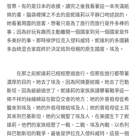
發票，有的是日本的收據，讀完之後我看著這一本夾滿紙
條的書，腦袋裡揮之不去的是妮達莉以平靜口吻述說的，
她看著周圍的旅客，想著只是為了旅行而旅行是件多棒的
事；因為好玩有趣而主動離開一個國家到另一個國家是件
多美好的事。那時候伊拉克入侵科威特，妮達利的多國籍
多血統混合家庭終於決定逃到母親的原生國度，埃及。
在那之前妮達莉已經經歷過旅行。但那些旅行都帶著
濃厚的目的。她去了埃及，因為阿姨要結婚。她去了巴勒
斯坦，因為爺爺過世了。妮達莉的家族族譜攀著戰爭這一
條不祥的絲線綿延在歐亞交會的地方：她的外曾祖母從希
臘來到埃及，她的外祖母嫁給埃及人；她的曾祖母從土耳
其來到巴基斯坦，她的父親娶了埃及人，在美國生下了妮
達莉。他們的家族經歷了一戰、二戰、埃及內戰、以色列
與巴勒斯坦的戰爭，最後是伊拉克入侵科威特。這是一個