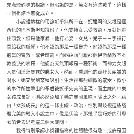
充滿煙硝味的祖譜，但弔詭的是，若沒有這些戰爭，這樣
一個祖譜也無從成立。
小說裡這樣的弔詭近乎無所不在。妮達莉的父親是個
西化的巴基斯坦知識份子，他支持女兒受教育，反對她遮
住頭髮，但是他家暴，他打老婆、女兒、兒子－－字裡行
間給我的感覺，他不認為那是一種暴力，他認為那是一種
適當的管教，或者懲罰。而妮達莉討厭那個伊斯蘭教基本
教義派的表哥，他認為天氣預報是一種邪術，而神力女超
人是個淫蕩暴露的賤女人。然而，看到他的跪拜與虔誠的
喝水，她又受到某種吸引。生活裡那些細微的感受、微小
的事件所撞擊出的矛盾被近乎完美的重現，而主線的中東
女孩成長記，則必然添加了幾許異國風味。除此之外，藉
由「女孩成長」的這一條主線，政治、性別與歧視這些議
題完美的融入小說之中，像是伏流。那幾乎是巧妙的引導
著讀者去思考這三個大哉問。
我得特別承認小說裡描寫的性體驗很有趣，或許是因