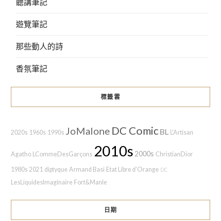
聽講筆記
遊覽筆記
那些動人的詩
香氛筆記
標籤雲
DC Comic
JoMalone
BL
2020s
1960s
1990s
L'Artisan
2010s
2000s
Agatho
LCommeDesGarçons
ChristianDior
1980s
2021
diptyque
Armand Basi
Etat Libre d’Orange
DC
LesLiquidesImaginaire
Fort&Manle
日期