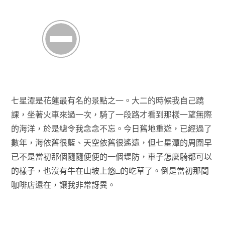
七星潭是花蓮最有名的景點之一。大二的時候我自己蹺
課，坐著火車來過一次，騎了一段路才看到那樣一望無際
的海洋，於是總令我念念不忘。今日舊地重遊，已經過了
數年，海依舊很藍、天空依舊很遙遠，但七星潭的周圍早
已不是當初那個隨隨便便的一個堤防，車子怎麼騎都可以
的樣子，也沒有牛在山坡上悠□的吃草了。倒是當初那間
咖啡店還在，讓我非常訝異。