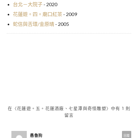
台北－大院子
- 2020
花蓮遊。四。廟口紅茶
- 2009
蛇信與舌環/金原晴
- 2005
魔島／史蒂芬˙金
花蓮遊。四。廟口紅茶
文
章
導
覽
在〈花蓮遊。五。花蓮酒廠、七星潭與奇怪雕塑〉中有 1 則
留言
愚魯狗
回覆