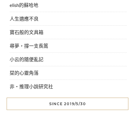
elish的蘇哈地
人生適應不良
寶石般的文具箱
尋夢，撐一支長篙
小云的隨便亂記
栞的心靈角落
非‧推理小說研究社
SINCE 2019/5/30