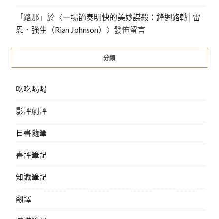
「
路那
」於〈
一場節奏明快的美妙謀殺：鋒迴路轉│雷
恩．強生（Rian Johnson）
〉發佈留言
分類
吃吃喝喝
影評劇評
日書隨筆
書評筆記
知識筆記
翻譯