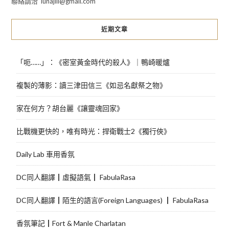
聯絡請洽 lunajill@gmail.com
近期文章
「呃……」：《密室黃金時代的殺人》｜鴨崎暖爐
複製的薄影：讀三津田信三《如忌名獻祭之物》
家在何方？胡台麗《讓靈魂回家》
比戰機更快的，唯有時光：捍衛戰士2《獨行俠》
Daily Lab 車用香氛
DC同人翻譯┃虛擬語氣┃ FabulaRasa
DC同人翻譯┃陌生的語言(Foreign Languages) ┃ FabulaRasa
香氛筆記┃Fort & Manle Charlatan