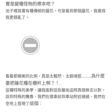
實是變種怪物的標本吧？
池子裡其實有種傳統的蓮花。可是看到那個蓮花，我覺得
我更錯亂了。
為什麼
看看那精美的比例，真是太黯然、太銷魂惹……….
要把蓮花種在欄杆上啊？！
.
這種特殊的美學，讓我面對這些藝術品時真個無言以對。
說到特殊的雕像，我們在還車前到車站附近繞繞，竟然在
這個
空地上發現了
：