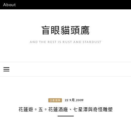
跳
About
至
主
要
盲眼貓頭鷹
內
容
AND THE REST IS RUST AND STARDUST
22 9 月, 2009
日書隨筆
花蓮遊。五。花蓮酒廠、七星潭與奇怪雕塑