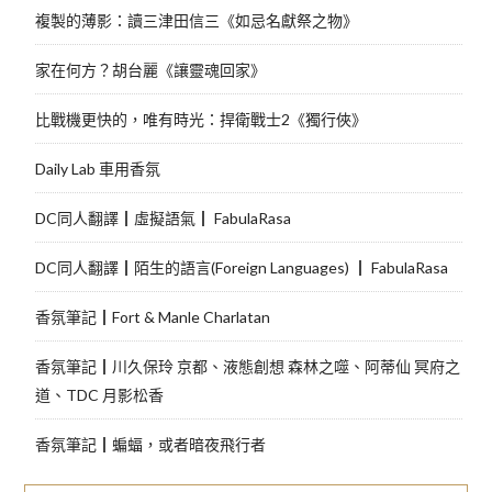
複製的薄影：讀三津田信三《如忌名獻祭之物》
家在何方？胡台麗《讓靈魂回家》
比戰機更快的，唯有時光：捍衛戰士2《獨行俠》
Daily Lab 車用香氛
DC同人翻譯┃虛擬語氣┃ FabulaRasa
DC同人翻譯┃陌生的語言(Foreign Languages) ┃ FabulaRasa
香氛筆記┃Fort & Manle Charlatan
香氛筆記┃川久保玲 京都、液態創想 森林之噬、阿蒂仙 冥府之
道、TDC 月影松香
香氛筆記┃蝙蝠，或者暗夜飛行者