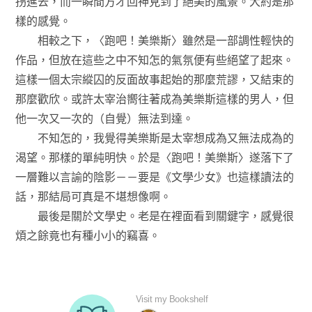
拐進去，而一瞬間方才回神見到了絕美的風景。大約是那
樣的感覺。
相較之下，〈跑吧！美樂斯〉雖然是一部調性輕快的
作品，但放在這些之中不知怎的氣氛便有些絕望了起來。
這樣一個太宗縱囚的反面故事起始的那麼荒謬，又結束的
那麼歡欣。或許太宰治嚮往著成為美樂斯這樣的男人，但
他一次又一次的（自覺）無法到達。
不知怎的，我覺得美樂斯是太宰想成為又無法成為的
渴望。那樣的單純明快。於是〈跑吧！美樂斯〉遂落下了
一層難以言諭的陰影－－要是《文學少女》也這樣讀法的
話，那結局可真是不堪想像啊。
最後是關於文學史。老是在裡面看到關鍵字，感覺很
煩之餘竟也有種小小的竊喜。