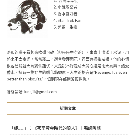
1. 台灣學學徒
2. 小說嗜讀者
3. 香水愛好者
4. Star Trek Fan
5. 超蝙一生推
路那的腦子看起來吹彈可破（但是是中空的），事實上灌滿了水泥，用
起來不太靈光，常常罷工，還會發芽開花，裡面有拇指姑娘。他的心情
很容易隨著天氣變化起伏，只是說不好是晴天開心還是雨天高興。熱愛
香水，擁有一隻野生的馴化貓頭鷹。人生的格言是”Revenge. It’s even
better than biscuits.”，但到現在都還沒復過仇。
聯絡請洽 lunajill@gmail.com
近期文章
「呃……」：《密室黃金時代的殺人》｜鴨崎暖爐