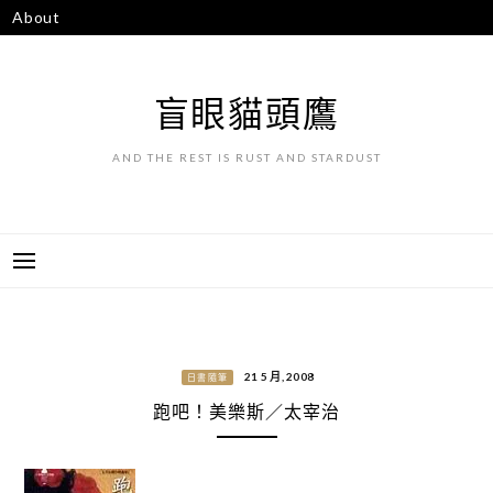
跳
About
至
主
要
盲眼貓頭鷹
內
容
AND THE REST IS RUST AND STARDUST
21 5 月, 2008
日書隨筆
跑吧！美樂斯／太宰治