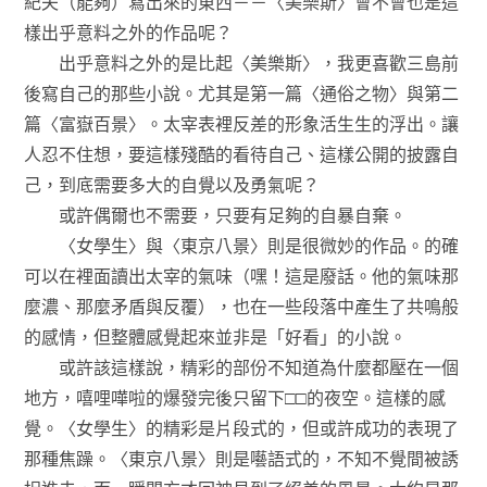
紀夫（能夠）寫出來的東西－－〈美樂斯〉會不會也是這
樣出乎意料之外的作品呢？
出乎意料之外的是比起〈美樂斯〉，我更喜歡三島前
後寫自己的那些小說。尤其是第一篇〈通俗之物〉與第二
篇〈富嶽百景〉。太宰表裡反差的形象活生生的浮出。讓
人忍不住想，要這樣殘酷的看待自己、這樣公開的披露自
己，到底需要多大的自覺以及勇氣呢？
或許偶爾也不需要，只要有足夠的自暴自棄。
〈女學生〉與〈東京八景〉則是很微妙的作品。的確
可以在裡面讀出太宰的氣味（嘿！這是廢話。他的氣味那
麼濃、那麼矛盾與反覆），也在一些段落中產生了共鳴般
的感情，但整體感覺起來並非是「好看」的小說。
或許該這樣說，精彩的部份不知道為什麼都壓在一個
地方，嘻哩嘩啦的爆發完後只留下□□的夜空。這樣的感
覺。〈女學生〉的精彩是片段式的，但或許成功的表現了
那種焦躁。〈東京八景〉則是囈語式的，不知不覺間被誘