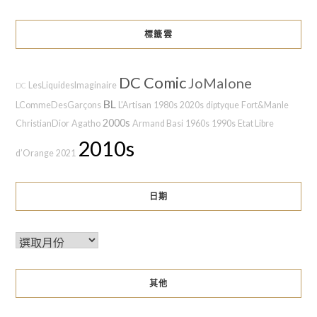
標籤雲
DC Comic
JoMalone
LesLiquidesImaginaire
DC
BL
LCommeDesGarçons
L'Artisan
1980s
2020s
diptyque
Fort&Manle
2000s
ChristianDior
Agatho
Armand Basi
1960s
1990s
Etat Libre
2010s
d’Orange
2021
日期
其他