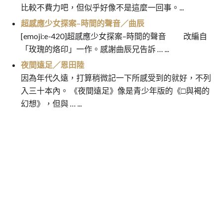
比較不費力吧，但似乎好像不是這麼一回事。...
超感應少女探案–時間的聲音／曲辰
[emoji:e-420]超感應少女探案–時間的聲音 改編自
「玫瑰的烙印」一作。感謝曲辰兄告訴 … ...
夜間遠足／恩田陸
因為年代久遠，打算稍微記一下所感受到的就好，不列
入三十本內。 《夜間遠足》像是青少年版的《□與褐的
幻想》，但與 … ...
孩子們的救贖救贖救贖：孩子們
永劫回歸：業之門／史第芬˙金
文
的憤怒憤怒憤怒／佐藤友哉
章
導