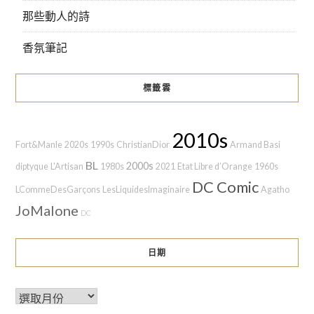
那些動人的詩
香氛筆記
標籤雲
2010s
Fort&Manle
2020s
1990s
ChristianDior
Armand Basi
BL
2000s
diptyque
L'Artisan
1980s
2021
Etat Libre d’Orange
1960s
DC Comic
LCommeDesGarçons
LesLiquidesImaginaire
Agatho
JoMalone
DC
日期