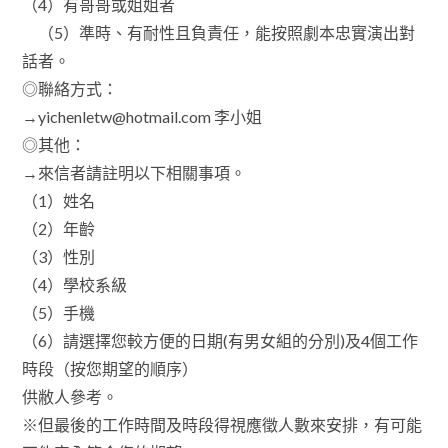
（4）有哥哥或姐姐者
（5）準時、有耐性且負責任，能按照劇本忠實演出對
話者。
◎聯絡方式：
→yichenletw@hotmail.com 李小姐
◎其他：
→來信者請註明以下相關事項。
（1）姓名
（2）年齡
（3）性別
（4）學校系級
（5）手機
（6）請選擇您較方便的日期(有男女組的分別)及4個工作
時段（按您期望的順序）
供敝人參考。
※但最後的工作時間及時段得視應徵人數來安排，有可能