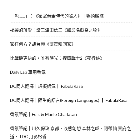
「呃……」：《密室黃金時代的殺人》｜鴨崎暖爐
複製的薄影：讀三津田信三《如忌名獻祭之物》
家在何方？胡台麗《讓靈魂回家》
比戰機更快的，唯有時光：捍衛戰士2《獨行俠》
Daily Lab 車用香氛
DC同人翻譯┃虛擬語氣┃ FabulaRasa
DC同人翻譯┃陌生的語言(Foreign Languages) ┃ FabulaRasa
香氛筆記┃Fort & Manle Charlatan
香氛筆記┃川久保玲 京都、液態創想 森林之噬、阿蒂仙 冥府之
道、TDC 月影松香