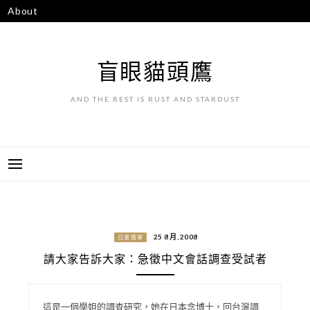
跳
About
至
主
要
盲眼貓頭鷹
內
容
AND THE REST IS RUST AND STARDUST
25 8 月, 2008
日書隨筆
請大家告訴大家：急徵中文會話調查受試者
這是一個學姐的調查研究，她在日本念博士，回台灣調