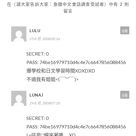
在〈請大家告訴大家：急徵中文會話調查受試者〉中有 2 則
留言
LULU
回覆
25 8 月, 200820:16
SECRET: 0
PASS: 74be16979710d4c4e7c6647856088456
爆學校和日文學習時間XDXDXD
不過我有姐姐<(￣︶￣)>
LUNAJ
回覆
29 8 月, 200807:20
SECRET: 0
PASS: 74be16979710d4c4e7c6647856088456
Lu這是□耀來著嗎…..XD