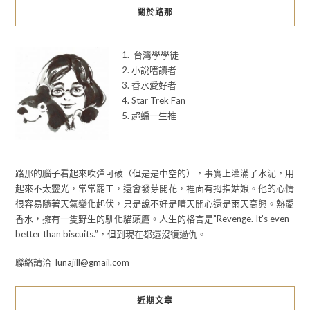
關於路那
1. 台灣學學徒
2. 小說嗜讀者
3. 香水愛好者
4. Star Trek Fan
5. 超蝙一生推
路那的腦子看起來吹彈可破（但是是中空的），事實上灌滿了水泥，用
起來不太靈光，常常罷工，還會發芽開花，裡面有拇指姑娘。他的心情
很容易隨著天氣變化起伏，只是說不好是晴天開心還是雨天高興。熱愛
香水，擁有一隻野生的馴化貓頭鷹。人生的格言是”Revenge. It’s even
better than biscuits.”，但到現在都還沒復過仇。
聯絡請洽 lunajill@gmail.com
近期文章