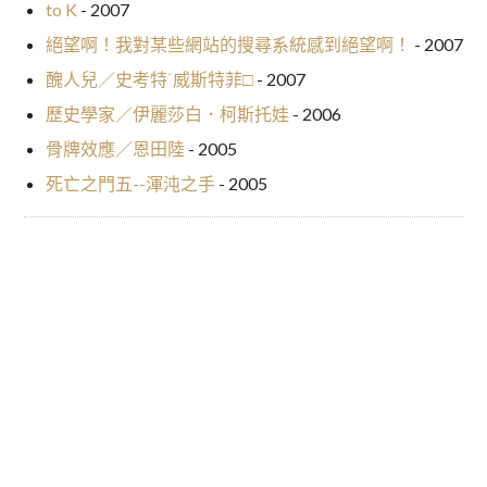
to K
- 2007
絕望啊！我對某些網站的搜尋系統感到絕望啊！
- 2007
醜人兒／史考特˙威斯特菲□
- 2007
歷史學家／伊麗莎白．柯斯托娃
- 2006
骨牌效應／恩田陸
- 2005
死亡之門五--渾沌之手
- 2005
煩惱派名偵探比較像人：一的悲
桌面改造
文
劇／法月綸太郎
章
導
覽