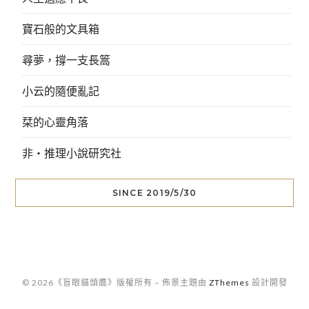
寶石般的文具箱
尋夢，撐一支長篙
小云的隨便亂記
栞的心靈角落
非‧推理小說研究社
SINCE 2019/5/30
© 2026《盲眼貓頭鷹》版權所有
–
佈景主題由
ZThemes
設計開發