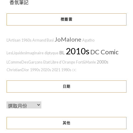
香氛筆記
標籤雲
JoMalone
L'Artisan
1960s
Armand Basi
Agatho
2010s
DC Comic
BL
LesLiquidesImaginaire
diptyque
2000s
LCommeDesGarçons
Etat Libre d’Orange
Fort&Manle
ChristianDior
1990s
2020s
2021
1980s
DC
日期
其他