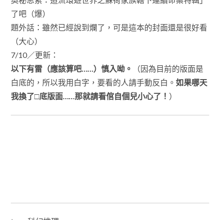
了吧（爆）
題外話：雖然已經說到爛了，可是這本的封面還是很好看
（大心）
7/10／更新：
以下有雷（應該算吧……）慎入呦。
（因為目前的版面是
白底的，所以我用白字，要看的人請手動反白。
如果哪天
我換了□底版面……那就請看倌自個兒小心了！
）
最後解謎的部份讓我聯想到有名的桶中大腦論證。沒想到
森先生這麼簡明的就破了啊（笑）。只是腦袋一旦發現被
關在筒子裡，難道不會發瘋嗎（我想如果是我的腦袋搞不
好會噢，雖然本人能躺著絕不坐著，是個徹頭徹尾的懶
鬼，可是可是被泡在桶子裡怎麼想怎麼討厭啊！）