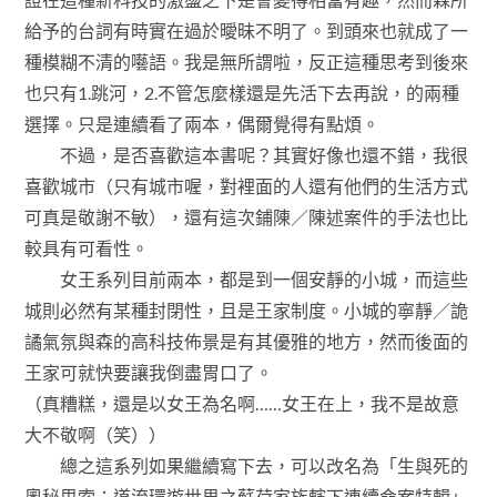
給予的台詞有時實在過於曖昧不明了。到頭來也就成了一
種模糊不清的囈語。我是無所謂啦，反正這種思考到後來
也只有1.跳河，2.不管怎麼樣還是先活下去再說，的兩種
選擇。只是連續看了兩本，偶爾覺得有點煩。
不過，是否喜歡這本書呢？其實好像也還不錯，我很
喜歡城市（只有城市喔，對裡面的人還有他們的生活方式
可真是敬謝不敏），還有這次鋪陳／陳述案件的手法也比
較具有可看性。
女王系列目前兩本，都是到一個安靜的小城，而這些
城則必然有某種封閉性，且是王家制度。小城的寧靜／詭
譎氣氛與森的高科技佈景是有其優雅的地方，然而後面的
王家可就快要讓我倒盡胃口了。
（真糟糕，還是以女王為名啊……女王在上，我不是故意
大不敬啊（笑））
總之這系列如果繼續寫下去，可以改名為「生與死的
奧秘思索：道流環遊世界之蘇荷家族轄下連續命案特輯」