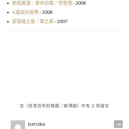
新瓶舊酒：索命訪客／李查德
- 2008
4.蔓延的疲憊
- 2008
部落格之音：琴之森
- 2007
科技背後的倫理反思：我讀《危
部落格之音：琴之森
文
基當前》
章
導
覽
在〈迷宮百年的睡魔／森博嗣〉中有 2 則留言
DATURA
回覆