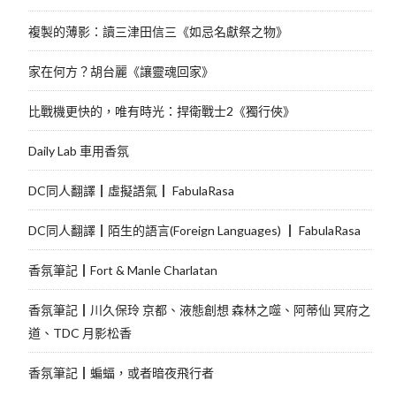
複製的薄影：讀三津田信三《如忌名獻祭之物》
家在何方？胡台麗《讓靈魂回家》
比戰機更快的，唯有時光：捍衛戰士2《獨行俠》
Daily Lab 車用香氛
DC同人翻譯┃虛擬語氣┃ FabulaRasa
DC同人翻譯┃陌生的語言(Foreign Languages) ┃ FabulaRasa
香氛筆記┃Fort & Manle Charlatan
香氛筆記┃川久保玲 京都、液態創想 森林之噬、阿蒂仙 冥府之
道、TDC 月影松香
香氛筆記┃蝙蝠，或者暗夜飛行者