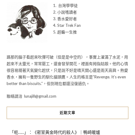
1. 台灣學學徒
2. 小說嗜讀者
3. 香水愛好者
4. Star Trek Fan
5. 超蝙一生推
路那的腦子看起來吹彈可破（但是是中空的），事實上灌滿了水泥，用
起來不太靈光，常常罷工，還會發芽開花，裡面有拇指姑娘。他的心情
很容易隨著天氣變化起伏，只是說不好是晴天開心還是雨天高興。熱愛
香水，擁有一隻野生的馴化貓頭鷹。人生的格言是”Revenge. It’s even
better than biscuits.”，但到現在都還沒復過仇。
聯絡請洽 lunajill@gmail.com
近期文章
「呃……」：《密室黃金時代的殺人》｜鴨崎暖爐