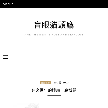
跳
About
至
主
要
盲眼貓頭鷹
內
容
AND THE REST IS RUST AND STARDUST
10 7 月, 2007
日書隨筆
迷宮百年的睡魔／森博嗣