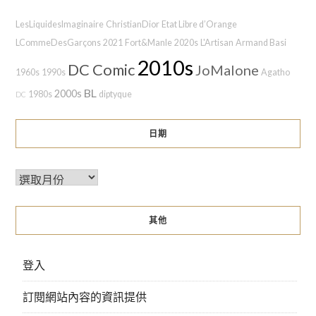
LesLiquidesImaginaire
ChristianDior
Etat Libre d’Orange
LCommeDesGarçons
2021
Fort&Manle
2020s
L'Artisan
Armand Basi
2010s
DC Comic
JoMalone
1960s
1990s
Agatho
BL
2000s
1980s
diptyque
DC
日期
其他
登入
訂閱網站內容的資訊提供