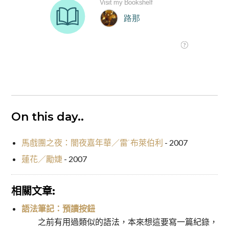
On this day..
馬戲團之夜：闇夜嘉年華／雷˙布萊伯利
- 2007
蓮花／勵婕
- 2007
相關文章:
語法筆記：預讀按鈕
之前有用過類似的語法，本來想這要寫一篇紀錄，