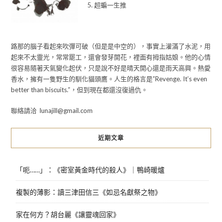
5. 超蝙一生推
路那的腦子看起來吹彈可破（但是是中空的），事實上灌滿了水泥，用
起來不太靈光，常常罷工，還會發芽開花，裡面有拇指姑娘。他的心情
很容易隨著天氣變化起伏，只是說不好是晴天開心還是雨天高興。熱愛
香水，擁有一隻野生的馴化貓頭鷹。人生的格言是”Revenge. It’s even
better than biscuits.”，但到現在都還沒復過仇。
聯絡請洽 lunajill@gmail.com
近期文章
「呃……」：《密室黃金時代的殺人》｜鴨崎暖爐
複製的薄影：讀三津田信三《如忌名獻祭之物》
家在何方？胡台麗《讓靈魂回家》