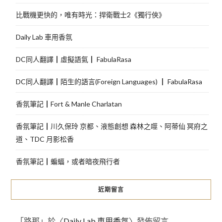
比戰機更快的，唯有時光：捍衛戰士2《獨行俠》
Daily Lab 車用香氛
DC同人翻譯┃虛擬語氣┃ FabulaRasa
DC同人翻譯┃陌生的語言(Foreign Languages) ┃ FabulaRasa
香氛筆記┃Fort & Manle Charlatan
香氛筆記┃川久保玲 京都、液態創想 森林之噬、阿蒂仙 冥府之
道、TDC 月影松香
香氛筆記┃蝙蝠，或者暗夜飛行者
近期留言
「
路那
」於〈
Daily Lab 車用香氛
〉發佈留言