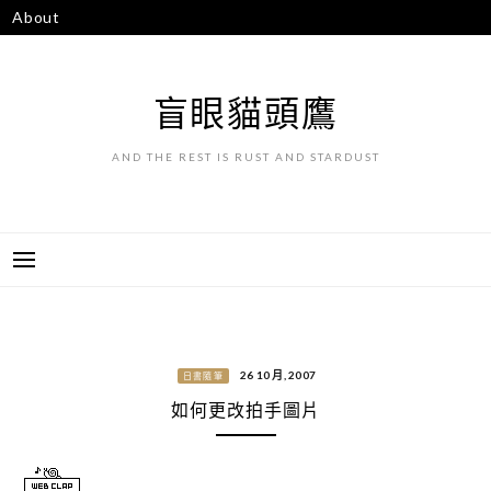
跳
About
至
主
要
盲眼貓頭鷹
內
容
AND THE REST IS RUST AND STARDUST
26 10 月, 2007
日書隨筆
如何更改拍手圖片