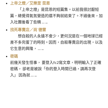
上帝之燈／艾樂里˙昆恩
「上帝之燈」是昆恩的短篇集。以前我很討厭短
篇，總覺得氣氛營造的還不夠就結束了。不過後來，加
入社團後看了些精 … ...
找死專賣店／尚˙德雷
想自殺的人永遠不會少，更何況是在一個地球已經
差不多完蛋了的時刻。因而，自殺專賣店的出現，以及
它生意的興隆， … ...
密碼
前幾天發生怪事， 要登入fc2寫文章，明明輸入了正確
密碼， 卻老是被說「你的登入時間已過，請再次登
入」 因為就 … ...
你只能活兩次／伊恩˙佛萊明
點與線／松本清張
文