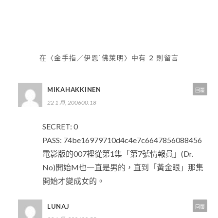
章
導
覽
在〈金手指／伊恩˙佛萊明〉中有 2 則留言
MIKAHAKKINEN
回覆
22 1 月, 200600:18
SECRET: 0
PASS: 74be16979710d4c4e7c6647856088456
電影版的007裡從第1集「第7號情報員」(Dr.
No)開始M也一直是男的，直到「黃金眼」那集
開始才變成女的。
LUNAJ
回覆