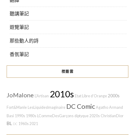
聽講筆記
遊覽筆記
那些動人的詩
香氛筆記
標籤雲
2010s
JoMalone
2000s
L'Artisan
Etat Libre d’Orange
DC Comic
Fort&Manle
LesLiquidesImaginaire
Agatho
Armand
Basi
1990s
1980s
LCommeDesGarçons
diptyque
2020s
ChristianDior
BL
1960s
2021
DC