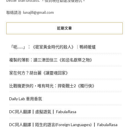
better than biscuits.”，但到現在都還沒復過仇。
聯絡請洽 lunajill@gmail.com
近期文章
「呃……」：《密室黃金時代的殺人》｜鴨崎暖爐
複製的薄影：讀三津田信三《如忌名獻祭之物》
家在何方？胡台麗《讓靈魂回家》
比戰機更快的，唯有時光：捍衛戰士2《獨行俠》
Daily Lab 車用香氛
DC同人翻譯┃虛擬語氣┃ FabulaRasa
DC同人翻譯┃陌生的語言(Foreign Languages) ┃ FabulaRasa