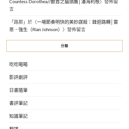
Countess Dorothea//獸首之貓頭鷹│潘海利根
〉發佈留
言
「
路那
」於〈
一場節奏明快的美妙謀殺：鋒迴路轉│雷
恩．強生（Rian Johnson）
〉發佈留言
分類
吃吃喝喝
影評劇評
日書隨筆
書評筆記
知識筆記
翻譯