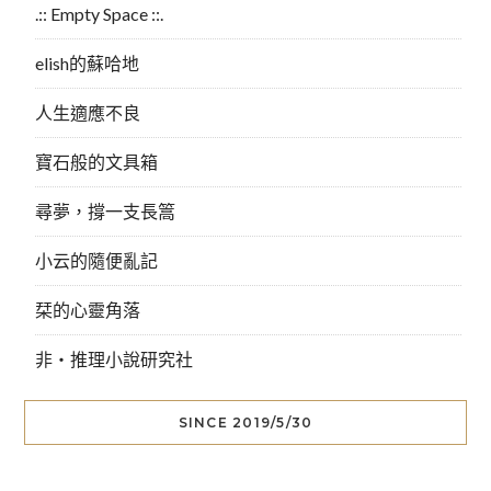
.:: Empty Space ::.
elish的蘇哈地
人生適應不良
寶石般的文具箱
尋夢，撐一支長篙
小云的隨便亂記
栞的心靈角落
非‧推理小說研究社
SINCE 2019/5/30