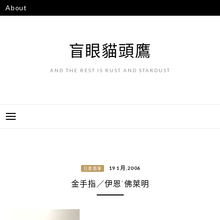
跳
About
至
主
要
盲眼貓頭鷹
內
容
AND THE REST IS RUST AND STARDUST
19 1 月, 2006
日書隨筆
金手指／伊恩˙佛萊明