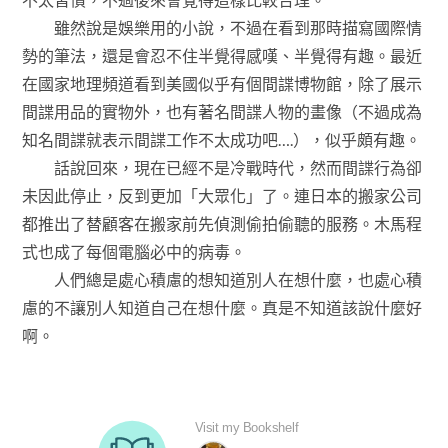
雖然說是娛樂用的小說，不過在看到那時描寫國際情
勢的筆法，還是會忍不住半覺得感嘆、半覺得有趣。最近
在國家地理頻道看到美國似乎有個間諜博物館，除了展示
間諜用品的實物外，也有著名間諜人物的畫像（不過成為
知名間諜就表示間諜工作不太成功吧….），似乎頗有趣。
話說回來，現在已經不是冷戰時代，然而間諜行為卻
未因此停止，反到更加「大眾化」了。連日本的搬家公司
都推出了替顧客在搬家前先偵測偷拍偷聽的服務。木馬程
式也成了每個電腦必中的病毒。
人們總是處心積慮的想知道別人在想什麼，也處心積
慮的不讓別人知道自己在想什麼。真是不知道該說什麼好
啊。