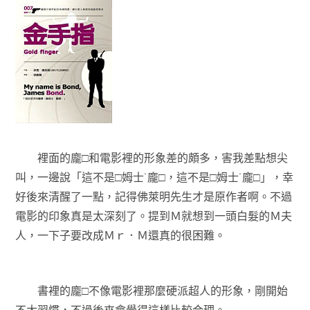
裡面的龐□和電影裡的形象差的頗多，害我差點想尖
叫，一邊說「這不是□姆士˙龐□，這不是□姆士˙龐□」，幸
好後來清醒了一點，記得佛萊明先生才是原作者啊。不過
電影的印象真是太深刻了。提到Ｍ就想到一頭白髮的Ｍ夫
人，一下子要改成Ｍｒ．Ｍ還真的很困難。
書裡的龐□不像電影裡那麼硬派超人的形象，剛開始
不太習慣，不過後來會覺得這樣比較合理。