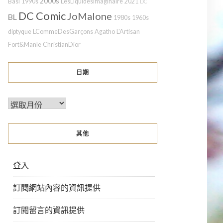
2000s
Basi
1990s
LesLiquidesImaginaire
2021
DC
DC Comic
JoMalone
BL
1980s
1960s
diptyque
LCommeDesGarçons
Agatho
L'Artisan
Fort&Manle
ChristianDior
日期
其他
登入
訂閱網站內容的資訊提供
訂閱留言的資訊提供