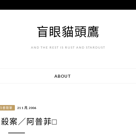
盲眼貓頭鷹
AND THE REST IS RUST AND STARDUST
ABOUT
日書隨筆
21 1 月, 2006
殺案／阿普菲□