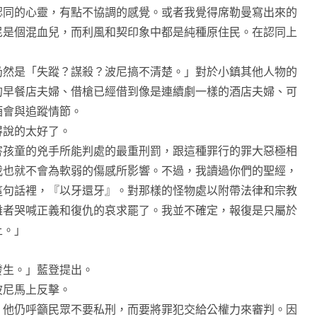
認同的心靈，有點不協調的感覺。或者我覺得席勒曼寫出來的
尼是個混血兒，而利風和契印象中都是純種原住民。在認同上
然是「失蹤？謀殺？波尼搞不清楚。」對於小鎮其他人物的
的早餐店夫婦、借槍已經借到像是連續劇一樣的酒店夫婦、可
酒會與追蹤情節。
說的太好了。
童的兇手所能判處的最重刑罰，跟這種罪行的罪大惡極相
我也就不會為軟弱的傷感所影響。不過，我讀過你們的聖經，
這句話裡，『以牙還牙』。對那樣的怪物處以附帶法律和宗教
難者哭喊正義和復仇的哀求罷了。我並不確定，報復是只屬於
上。」
生。」藍登提出。
波尼馬上反擊。
他仍呼籲民眾不要私刑，而要將罪犯交給公權力來審判。因