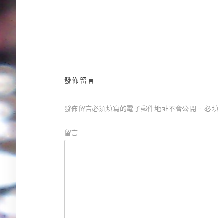
無盡的愛 76年科幻小說選／張系國 編
文
章
導
覽
發佈留言
發佈留言必須填寫的電子郵件地址不會公開。
必填
留言