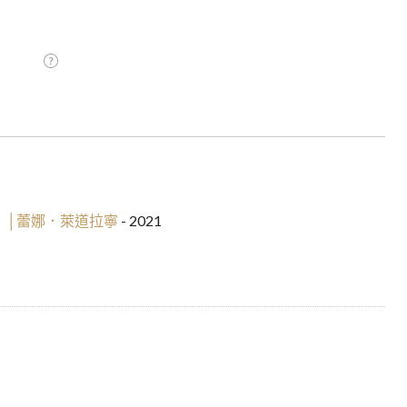
》│蕾娜．萊道拉寧
- 2021