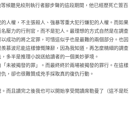
他等候聽見絞刑執行者腳步聲的這段期間，他已經歷死亡簽百
的人權，不主張殺人、強暴等重大犯行嫌犯的人權。而如果
莫名壓力的行刑官，而不是犯人。最理想的方式自然是在調查
可以成功的將之定罪，可惜這似乎也是最難的兩個部分。也因
很羨慕波尼能這樣慷慨陳辭，因為我知道，再怎麼精細的調查
法，多半是推理小說送給讀者的一個美妙夢境。
「未被揭發的罪」。而最終終於兩場被揭發的罪行。在這樣
復仇，卻也很難贊成兇手採取真的復仇行動。
。而且讀完之後我也可以開始享受閱讀席勒曼了（這不是貶