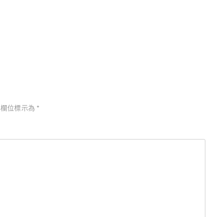
你只能活兩次／伊恩˙佛萊明
欄位標示為
*