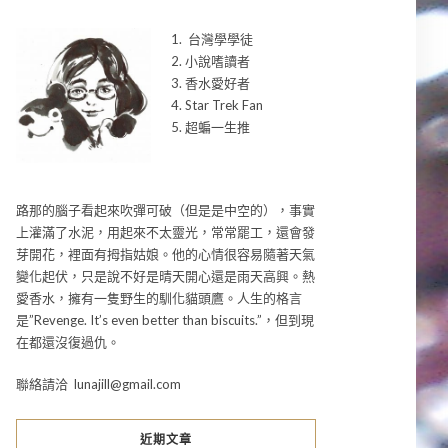
1. 台灣學學徒
2. 小說嗜讀者
3. 香水愛好者
4. Star Trek Fan
5. 超蝙一生推
路那的腦子看起來吹彈可破（但是是中空的），事實
上灌滿了水泥，用起來不太靈光，常常罷工，還會發
芽開花，裡面有拇指姑娘。他的心情很容易隨著天氣
變化起伏，只是說不好是晴天開心還是雨天高興。熱
愛香水，擁有一隻野生的馴化貓頭鷹。人生的格言
是”Revenge. It’s even better than biscuits.”，但到現
在都還沒復過仇。
聯絡請洽 lunajill@gmail.com
近期文章