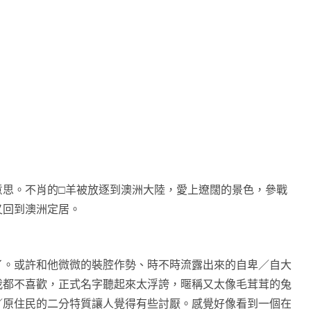
。不肖的□羊被放逐到澳洲大陸，愛上遼闊的景色，參戰
又回到澳洲定居。
。或許和他微微的裝腔作勢、時不時流露出來的自卑／自大
我都不喜歡，正式名字聽起來太浮誇，暱稱又太像毛茸茸的兔
／原住民的二分特質讓人覺得有些討厭。感覺好像看到一個在