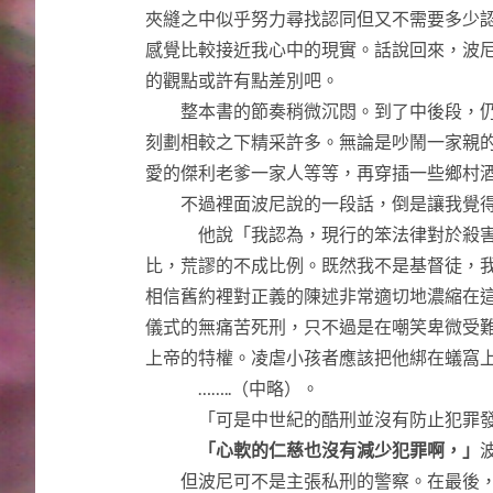
夾縫之中似乎努力尋找認同但又不需要多少
感覺比較接近我心中的現實。話說回來，波
的觀點或許有點差別吧。
整本書的節奏稍微沉悶。到了中後段，仍
刻劃相較之下精采許多。無論是吵鬧一家親
愛的傑利老爹一家人等等，再穿插一些鄉村
不過裡面波尼說的一段話，倒是讓我覺得
他說「我認為，現行的笨法律對於殺害孩
比，荒謬的不成比例。既然我不是基督徒，
相信舊約裡對正義的陳述非常適切地濃縮在
儀式的無痛苦死刑，只不過是在嘲笑卑微受
上帝的特權。凌虐小孩者應該把他綁在蟻窩
……..（中略）。
「可是中世紀的酷刑並沒有防止犯罪發
「心軟的仁慈也沒有減少犯罪啊，」
但波尼可不是主張私刑的警察。在最後，