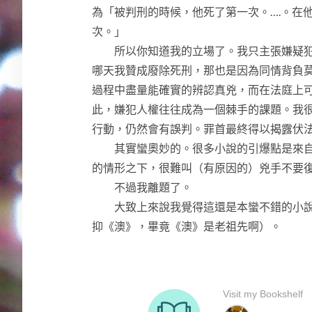
為「被判刑的時候，他死了第一次。….。在
次。」
所以你知道我的立場了。我只主張嫌疑犯
哪天我贊成廢除死刑，那也是因為同情背負
過程中盡量能確實的辨認真兇，而在法庭上
此，嫌犯人權往往成為一個棘手的課題。我
行動，仍然會有誤判。罪首最終得以揭露伏
其實蠻奧妙的。很多小說的引爆點是來自
的情形之下，很難叫（有原因的）兇手不要
不過我離題了。
大致上來說我覺得這還是本蠻不錯的小說
抑《澳》，畢竟《澳》是老祖先啊）。