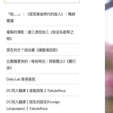
「呃……」：《密室黃金時代的殺人》｜鴨崎
暖爐
複製的薄影：讀三津田信三《如忌名獻祭之
物》
家在何方？胡台麗《讓靈魂回家》
比戰機更快的，唯有時光：捍衛戰士2《獨行
俠》
Daily Lab 車用香氛
DC同人翻譯┃虛擬語氣┃ FabulaRasa
DC同人翻譯┃陌生的語言(Foreign
Languages) ┃ FabulaRasa