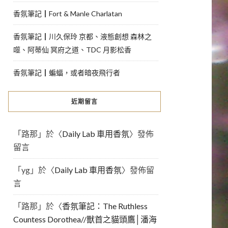
香氛筆記┃Fort & Manle Charlatan
香氛筆記┃川久保玲 京都、液態創想 森林之
噬、阿蒂仙 冥府之道、TDC 月影松香
香氛筆記┃蝙蝠，或者暗夜飛行者
近期留言
「
路那
」於〈
Daily Lab 車用香氛
〉發佈
留言
「
yg
」於〈
Daily Lab 車用香氛
〉發佈留
言
「
路那
」於〈
香氛筆記：The Ruthless
Countess Dorothea//獸首之貓頭鷹│潘海