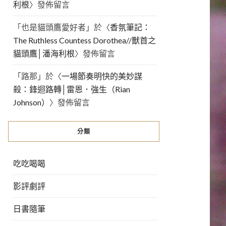
利根
〉發佈留言
「
也是貓頭鷹愛好者
」於〈
香氛筆記：
The Ruthless Countess Dorothea//獸首之
貓頭鷹│潘海利根
〉發佈留言
「
路那
」於〈
一場節奏明快的美妙謀
殺：鋒迴路轉│雷恩．強生（Rian
Johnson）
〉發佈留言
分類
吃吃喝喝
影評劇評
日書隨筆