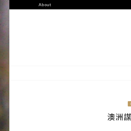
跳
About
至
主
要
內
容
澳洲謀