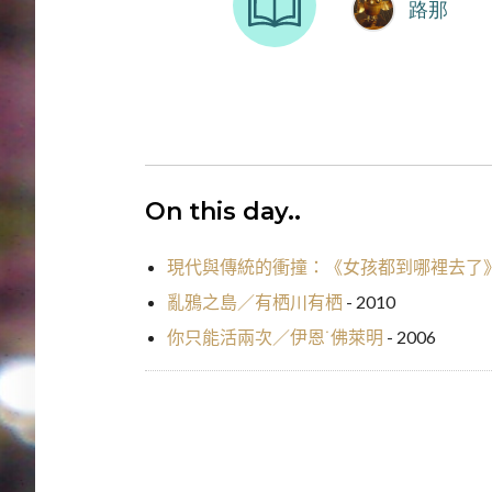
On this day..
現代與傳統的衝撞：《女孩都到哪裡去了
亂鴉之島／有栖川有栖
- 2010
你只能活兩次／伊恩˙佛萊明
- 2006