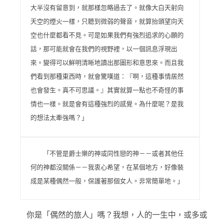
大半沒有留意到，就那樣忽略過去了。就像大白天射向
天空的煙火一樣，只聽到微弱的聲音，就算抬頭望向天
空也什麼都看不見。可是如果我們有強烈追求的心願的
話，那可能就會在我們的視野裡，以一個訊息浮現出
來。變得可以鮮明清晰地讀出那圖形和意思來。而且我
們看到那種東西時，就會驚嘆道：『啊，這種事情居然
也會發生。真不可思議。』其實就算一點也不奇怪的事
情也一樣。就是會有這種強烈的感覺。為什麼呢？是我
的想法太牽強嗎？」
「不管是爵士樂的神或同性戀的神－－或者其他任
何的神都沒關係－－我衷心希望，在某個地方，好像裝
成是某種偶然一般，保護著那個女人。非常簡單地。」
你是「偶然的旅人」嗎？我想，人的一生中，或多或