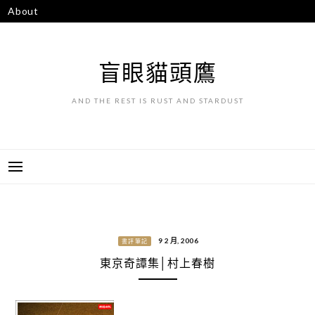
跳
About
至
主
要
盲眼貓頭鷹
內
容
AND THE REST IS RUST AND STARDUST
9 2 月, 2006
書評筆記
東京奇譚集│村上春樹