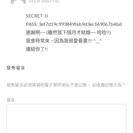
14 2 月, 200617:46
SECRET: 0
PASS: 3ef7d19c993849fab9d3ec169067b4bd
謝謝啊~~ (雖然我下個月才結婚~~ 哈哈!!)
我會時常來，因為我很愛看書!!! ^__^
連結你了!!
發佈留言
發佈留言必須填寫的電子郵件地址不會公開。
必填欄位標示為
*
留言