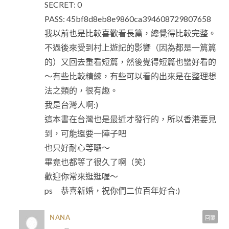
SECRET: 0
PASS: 45bf8d8eb8e9860ca394608729807658
我以前也是比較喜歡看長篇，總覺得比較完整。
不過後來受到村上遊記的影響（因為都是一篇篇
的）又回去重看短篇，然後覺得短篇也蠻好看的
～有些比較精練，有些可以看的出來是在整理想
法之類的，很有趣。
我是台灣人啊:)
這本書在台灣也是最近才發行的，所以香港要見
到，可能還要一陣子吧
也只好耐心等囉～
畢竟也都等了很久了啊（笑）
歡迎你常來逛逛喔～
ps 恭喜新婚，祝你們二位百年好合:)
NANA
回覆