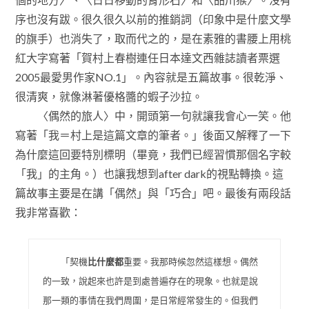
序也沒有跋。很久很久以前的推銷詞（印象中是什麼文學
的旗手）也消失了，取而代之的，是在素雅的書腰上用桃
紅大字寫著「賀村上春樹連任日本達文西雜誌讀者票選
2005最愛男作家NO.1」。內容就是五篇故事。很乾淨、
很清爽，就像淋著優格醬的蝦子沙拉。
〈偶然的旅人〉中，開頭第一句就讓我會心一笑。他
寫著「我＝村上是這篇文章的筆者。」後面又解釋了一下
為什麼這回要特別標明（畢竟，我們已經習慣那個名字較
「我」的主角。）也讓我想到after dark的視點轉換。這
篇故事主要是在講「偶然」與「巧合」吧。最後有兩段話
我非常喜歡：
「契機
比什麼都
重要。我那時候忽然這樣想。偶然
的一致，說起來也許是到處普遍存在的現象。也就是說
那一類的事情在我們周圍，是日常經常發生的。但我們