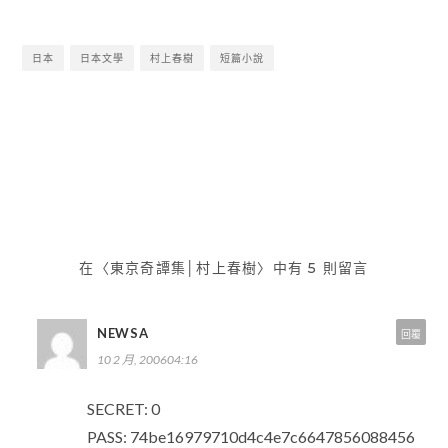
日本
日本文學
村上春樹
短篇小說
留言板
萍小姐的主意／約瑟芬˙鐵伊
文
章
導
覽
在〈東京奇譚集│村上春樹〉中有 5 則留言
NEWSA
回覆
10 2 月, 200604:16
SECRET: 0
PASS: 74be16979710d4c4e7c6647856088456