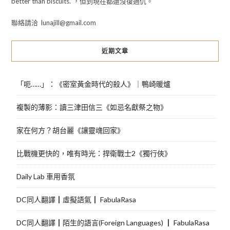
better than biscuits.”，但到現在都還沒復過仇。
聯絡請洽 lunajill@gmail.com
近期文章
「呃……」：《密室黃金時代的殺人》｜鴨崎暖爐
複製的薄影：讀三津田信三《如忌名獻祭之物》
家在何方？胡台麗《讓靈魂回家》
比戰機更快的，唯有時光：捍衛戰士2《獨行俠》
Daily Lab 車用香氛
DC同人翻譯┃虛擬語氣┃ FabulaRasa
DC同人翻譯┃陌生的語言(Foreign Languages) ┃ FabulaRasa