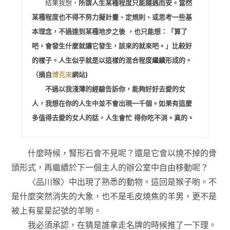
結果我想，
所謂人生某種程度只能隨遇而安。當然
某種程度也不得不努力擬計畫、定規則、或思考一些基
本理念，不過達到某種地步之後 ，也只能想：「算了
吧，會發生什麼就讓它發生，該來的就來吧。」比較好
的樣子。人生似乎就是以這樣的混合程度繼續形成的。
（摘自
博克來
網站)
不過以我淺薄的經驗告訴你，能夠好好去愛的女
人，我想在你的人生中並不會出現一千個。如果有這麼
多值得去愛的女人的話，人生會忙 得你吃不消。真的。
什麼時候，腎形石會不見呢？還是它會以燒不掉的骨
頭形式，再繼續於下一個主人的辦公室中自由移動呢？
〈品川猴〉中出現了熟悉的動物。這回是猴子喲。不
是什麼突然消失的大象，也不是毛皮燒焦的羊男，更不是
被上有星星記號的羊喲。
我必須承認，在猜是誰拿走名牌的時候推了一下理。