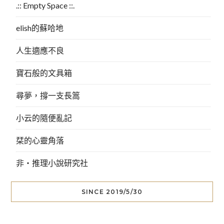
.:: Empty Space ::.
elish的蘇哈地
人生適應不良
寶石般的文具箱
尋夢，撐一支長篙
小云的隨便亂記
栞的心靈角落
非‧推理小說研究社
SINCE 2019/5/30