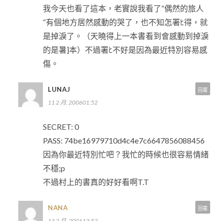
我今天也看了這本，老實說我看了“偶然的旅人
“有個地方居然感動的哭了，也不知怎署ﾋ得，就
是掉淚了。（天曉得上一本書看到會感動到掉淚
的是暑]本）不過署ﾋ不好是因為最近特別容易感
傷。
LUNAJ
回覆
11 2 月, 200601:52
SECRET: 0
PASS: 74be16979710d4c4e7c6647856088456
因為你最近特別忙吧？我忙的時候也很容易情緒
不穩;p
不過村上的書真的好好看啊T.T
NANA
回覆
14 2 月, 200613:52