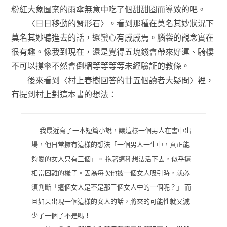
粉紅大象圖案的雨傘無意中吃了個甜甜圈而導致的吧。
〈日日移動的腎形石〉。看到那種在莫名其妙狀況下
莫名其妙聽進去的話，還蠻心有戚戚焉。腦袋的觀念實在
很有趣。像我到現在，還是覺得五塊錢會帶來好運、騎樓
不可以撐傘不然會倒楣等等等等未經驗証的教條。
後來看到〈村上春樹回答的廿五個讀者大疑問〉裡，
有提到村上對這本書的想法：
我最近寫了一本短篇小說，讓這樣一個男人在書中出
場，他日常擁有這樣的想法「一個男人一生中，真正能
夠愛的女人只有三個」。 抱著這種想法活下去，似乎還
相當困難的樣子。因為每次他被一個女人吸引時，就必
須判斷「這個女人是不是那三個女人中的一個呢？」 而
且如果出現一個這樣的女人的話，將來的可能性就又減
少了一個了不是嗎！