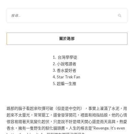
關於路那
1. 台灣學學徒
2. 小說嗜讀者
3. 香水愛好者
4. Star Trek Fan
5. 超蝙一生推
路那的腦子看起來吹彈可破（但是是中空的），事實上灌滿了水泥，用
起來不太靈光，常常罷工，還會發芽開花，裡面有拇指姑娘。他的心情
很容易隨著天氣變化起伏，只是說不好是晴天開心還是雨天高興。熱愛
香水，擁有一隻野生的馴化貓頭鷹。人生的格言是”Revenge. It’s even