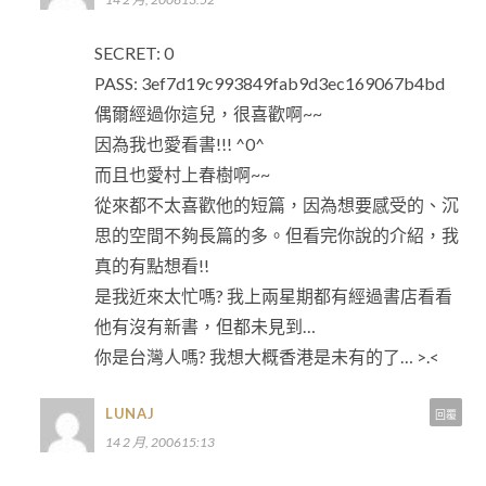
SECRET: 0
PASS: 3ef7d19c993849fab9d3ec169067b4bd
偶爾經過你這兒，很喜歡啊~~
因為我也愛看書!!! ^0^
而且也愛村上春樹啊~~
從來都不太喜歡他的短篇，因為想要感受的、沉
思的空間不夠長篇的多。但看完你說的介紹，我
真的有點想看!!
是我近來太忙嗎? 我上兩星期都有經過書店看看
他有沒有新書，但都未見到…
你是台灣人嗎? 我想大概香港是未有的了… >.<
LUNAJ
回覆
14 2 月, 200615:13