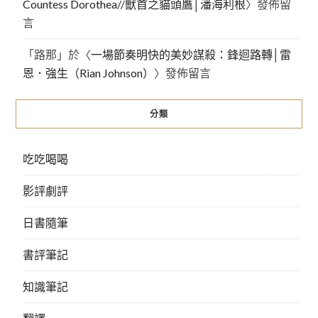
Countess Dorothea//獸首之貓頭鷹│潘海利根
〉發佈留
言
「
路那
」於〈
一場節奏明快的美妙謀殺：鋒迴路轉│雷
恩．強生（Rian Johnson）
〉發佈留言
分類
吃吃喝喝
影評劇評
日書隨筆
書評筆記
知識筆記