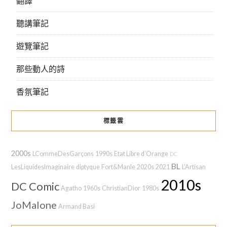
翻譯
聽講筆記
遊覽筆記
那些動人的詩
香氛筆記
標籤雲
2000s
LCommeDesGarçons
1990s
Etat Libre d’Orange
DC
BL
LesLiquidesImaginaire
diptyque
Fort&Manle
2020s
2021
L'Artisan
2010s
DC Comic
Agatho
1960s
ChristianDior
1980s
JoMalone
Armand Basi