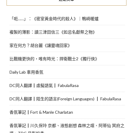
「呃……」：《密室黃金時代的殺人》｜鴨崎暖爐
複製的薄影：讀三津田信三《如忌名獻祭之物》
家在何方？胡台麗《讓靈魂回家》
比戰機更快的，唯有時光：捍衛戰士2《獨行俠》
Daily Lab 車用香氛
DC同人翻譯┃虛擬語氣┃ FabulaRasa
DC同人翻譯┃陌生的語言(Foreign Languages) ┃ FabulaRasa
香氛筆記┃Fort & Manle Charlatan
香氛筆記┃川久保玲 京都、液態創想 森林之噬、阿蒂仙 冥府之