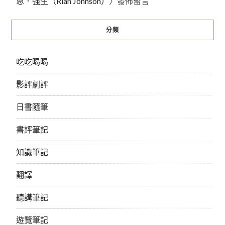
恩．強生（Rian Johnson）
〉發佈留言
分類
吃吃喝喝
影評劇評
日書隨筆
書評筆記
知識筆記
翻譯
聽講筆記
遊覽筆記