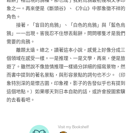
象之一。再來便是《斷頭谷》、《冷山》中那象徵不祥的
角色。
接著，「盲目的烏鴉」、「白色的烏鴉」與「藍色烏
鴉」一一出現。害我忍不住想丟鬆餅，問問哪隻才是我們
需要的烏鴉。
離題太遠。總之，讀著這本小說，感覺上好像分成三
個領域在感受一樣。一是推理、一是文學，再來，便是旅
遊了。雖然說不像旅情推理一樣過分詳細的描寫景物，然
而書中提到的著名景點，與形容景點的詞句也不少。（印
象特別深的是懷古園，印象裡，影子的告發似乎也有提到
這個地點。）如果哪天到日本自助的話，或許會按圖索驥
的去看看吧。