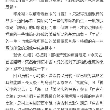
感覺。
印象裡，以前看過舊版的《盲》。只記得是個很棒的
故事。這回再看，開始時的一些情節頗為陌生，一度讓我
懷疑「讀過」的印象從何而來。但讀下去，才發現裡面所
描寫的一些情節已經成為某種場景的基本印象。「早苗」
的一生，也像是我所熟知的某種電影片段，持續的在一些
類似印象的想像中成為藍本。
就像《□塔》裡提到，那樣荒涼的療養院吧。今天去
圖書館時，突然看到這本書，終於找到了那種影像感的來
源，忍不住想要提一下。
回到烏鴉。小時後，還沒看過烏鴉，就已經對其惡名
耳熟能詳。長大後，對烏鴉的印象在Ａ「食屍鬼」Ｂ「神
話中的金烏」Ｃ「鳥」Ｄ「某民族的福鳥」與Ｅ「唐古利
烏鴉」之中徘徊。前面幾種自然不用解釋。後面的唐古利
烏鴉，是村上春樹短篇小說〈唐古利烏鴉〉還是「唐古利
鬆餅」裡出現的鴉種。那也成了我對烏鴉最初幾項文學印