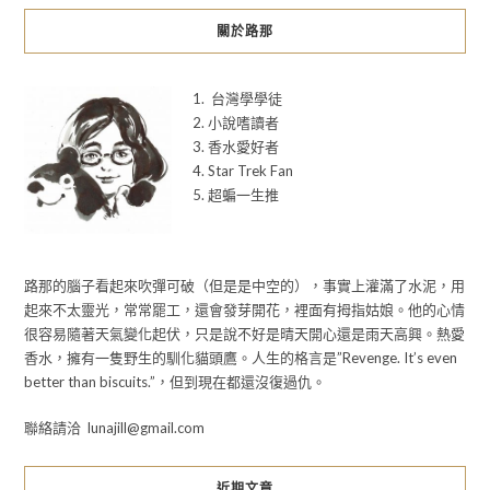
關於路那
1. 台灣學學徒
2. 小說嗜讀者
3. 香水愛好者
4. Star Trek Fan
5. 超蝙一生推
路那的腦子看起來吹彈可破（但是是中空的），事實上灌滿了水泥，用
起來不太靈光，常常罷工，還會發芽開花，裡面有拇指姑娘。他的心情
很容易隨著天氣變化起伏，只是說不好是晴天開心還是雨天高興。熱愛
香水，擁有一隻野生的馴化貓頭鷹。人生的格言是”Revenge. It’s even
better than biscuits.”，但到現在都還沒復過仇。
聯絡請洽 lunajill@gmail.com
近期文章