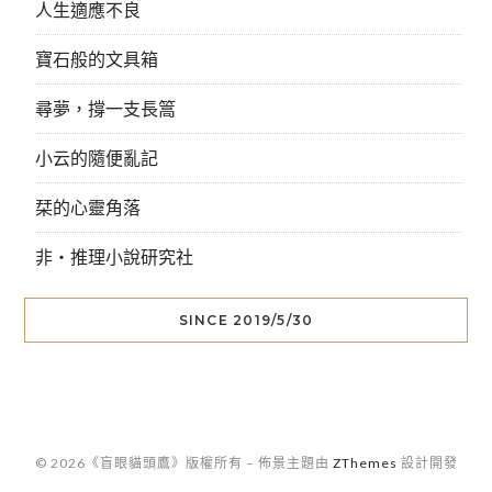
人生適應不良
寶石般的文具箱
尋夢，撐一支長篙
小云的隨便亂記
栞的心靈角落
非‧推理小說研究社
SINCE 2019/5/30
© 2026《盲眼貓頭鷹》版權所有
–
佈景主題由
ZThemes
設計開發