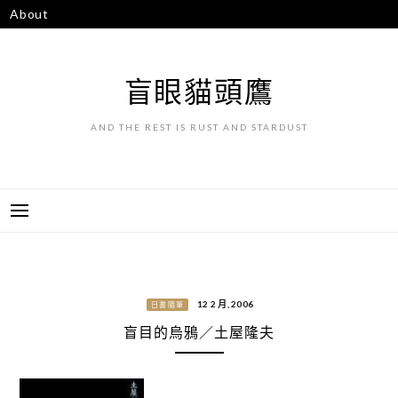
跳
About
至
主
要
盲眼貓頭鷹
內
容
AND THE REST IS RUST AND STARDUST
12 2 月, 2006
日書隨筆
盲目的烏鴉／土屋隆夫