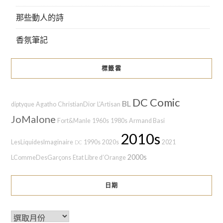
那些動人的詩
香氛筆記
標籤雲
DC Comic
BL
diptyque
Agatho
ChristianDior
L'Artisan
JoMalone
Fort&Manle
1960s
1980s
Armand Basi
2010s
LesLiquidesImaginaire
1990s
2020s
2021
DC
2000s
LCommeDesGarçons
Etat Libre d’Orange
日期