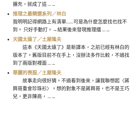
擴充，就成了這 … ...
推理之最精選系列／林白
我明明記得網路上有清單……可是為什麼怎麼找也找不
到。 只好手動打。→結果後來發現推理擂 … ...
天國太遠了／土屋隆夫
這本《天國太遠了》是新譯本，之前已經有林白的
版本了。舊版目前不在手上，沒辦法多作比較，不過找
到了兩版對裡面 … ...
華麗的喪服／土屋隆夫
故事走向很好猜。不過看到後來，讓我聯想起〈蔣
興哥重會珍珠衫〉。想的對象不是蔣興哥，也不是王巧
兒，更非陳商， … ...
尖端恐懼／奧田英朗
電子之星／石田衣良
文