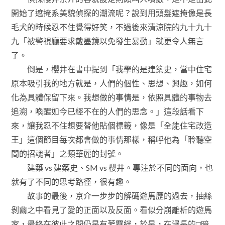
開始了遮掩系美貌偵探的潮流呢？說到用頭髮遮掩像是長
毛犬的時候忍不住覺得好笑，不過後來清涼院的九十九十
九「被警視廳要求戴墨鏡以免發生暴動」就更令人無言
了。
倒是，櫻井在書中提到「我學的是建築史，當中住宅
原本吸引我的地方就是，人們的個性、思想、興趣，如何
化為具體保留下來。我想做的事情是，依照具體的事物去
追溯，喚醒如今已經不在的人們的思念。」這段話看下
來，讓我忍不住想要替他貼個標籤，像是「全能住宅改造
王」這個節目每次都會做的事情那樣，稱呼他為「聆聽空
間的招魂者」之類華麗的封號。
建築 vs 建築史、SM vs 櫻井。專注於不同的面向，也
就有了不同的思考路徑，很有趣。
故事的最後，京介一步步的解碼遊馬歷的過去，抽絲
剝繭之中看見了愛的正面以及反面。看似分崩離析的遊馬
家，最終在彼此之間仍是有著羈絆，於是，在漫長的□暗