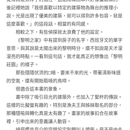
後記裡她說「我很喜歡以特定的建築物為舞台的推理小
說。光是出現了優美的建築，就可以得到許多包容，就是
這麼喜歡。」的這段話，相當的有同感。
相較之下，有些偵探就太浪費了他的設定。
《黎明之家》中有提到房子的名字，西班牙文的單字
意思，與其說是太陽出來的黎明時分，還不如說是天才濛
濛亮的時點。一看到這句話，我才能真正的想像出「黎明
莊園」的樣子。
那些隱隱伏流的□暗、要來不來的光、帶著清新味道
的空氣，還有開始聒噪的鳥啼。
很適合這本書的景象。
書中除了吸引目光的建築外，也加入了聖杯的傳說。
這樣的比擬蠻有趣的，特別是漁夫王與姊妹取名的部分，
那種隱喻與轉化真是太有趣了。畫家的故事扣合在故事
裡，引申出來的意義讓人動容。
偵探櫻井京介的容貌設定則頗叫人噴飯。是不是由此