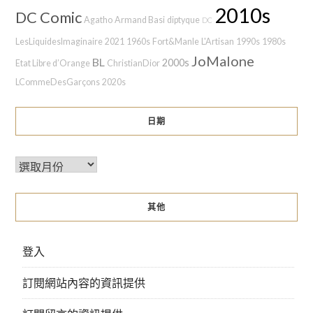
2010s
DC Comic
Agatho
Armand Basi
diptyque
DC
LesLiquidesImaginaire
2021
1960s
Fort&Manle
L'Artisan
1990s
1980s
JoMalone
BL
2000s
Etat Libre d’Orange
ChristianDior
LCommeDesGarçons
2020s
日期
其他
登入
訂閱網站內容的資訊提供