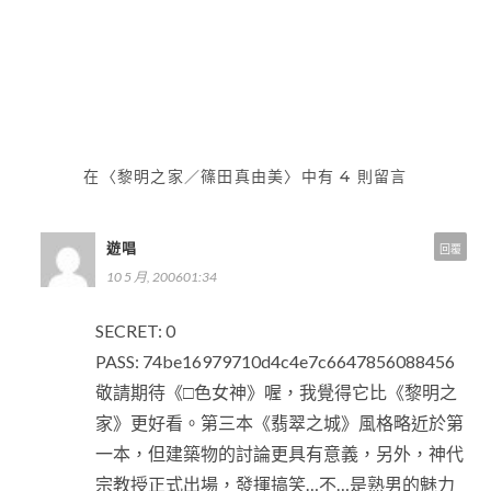
夫
章
導
覽
在〈黎明之家／篠田真由美〉中有 4 則留言
遊唱
回覆
10 5 月, 200601:34
SECRET: 0
PASS: 74be16979710d4c4e7c6647856088456
敬請期待《□色女神》喔，我覺得它比《黎明之
家》更好看。第三本《翡翠之城》風格略近於第
一本，但建築物的討論更具有意義，另外，神代
宗教授正式出場，發揮搞笑…不…是熟男的魅力