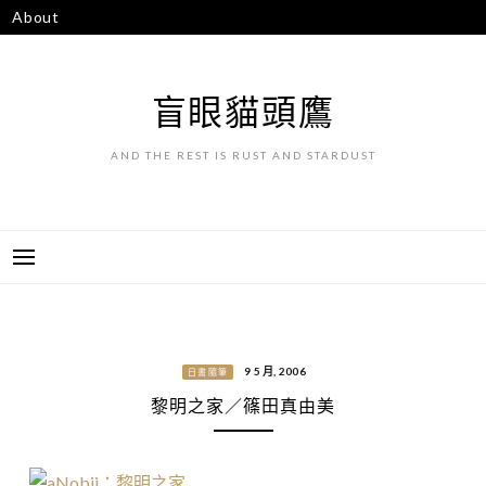
跳
About
至
主
要
盲眼貓頭鷹
內
容
AND THE REST IS RUST AND STARDUST
9 5 月, 2006
日書隨筆
黎明之家／篠田真由美