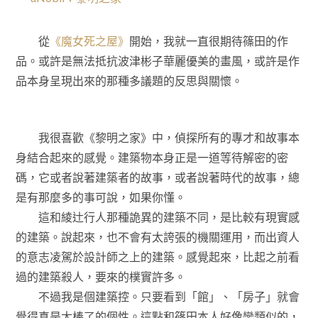
從
《魔女死之屋》
開始，我就一直很期待篠田的作
品。或許是無法抵抗波津彬子華麗優美的畫風，或許是作
品本身呈現出來的那種多議題的反思與關懷。
我很喜歡《黎明之家》中，偵探所有的專才和故事本
身結合起來的感覺。建築物本身正是一道等待解密的密
碼，它或者說著建築者的故事，或者說著時代的故事，總
是有那麼多的事可說，如果你懂。
這和綾辻行人那種詭異的建築不同，是比較有現實感
的建築。說起來，也不會有太誇張的機關運用，而出資人
的意志凌駕於設計師之上的建築。感覺起來，比起之前看
過的建築殺人，要來的樸實許多。
不過我是個建築控。只要看到「館」、「房子」就會
覺得真是太棒了的個性。這點和篠田本人好像蠻類似的，