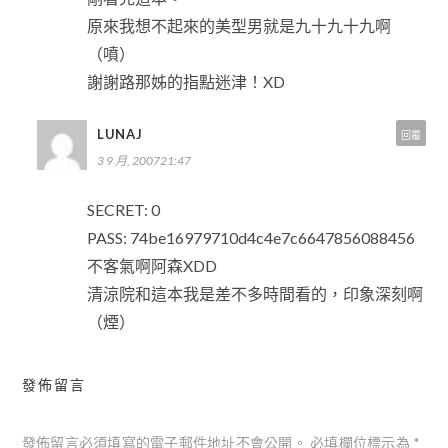
原來我想不起來的美型男就是九十九十九啊
（噴）
謝謝路那姊的指點迷津！XD
LUNAJ
回覆
3 9 月, 200721:47
SECRET: 0
PASS: 74be16979710d4c4e7c6647856088456
不客氣啊阿森XDD
清涼院和這本我是差不多時間看的，印象深刻啊
（煙）
發佈留言
發佈留言必須填寫的電子郵件地址不會公開。
必填欄位標示為
*