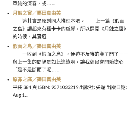
單純的深春，或 … ...
月蝕之窗／篠田真由美
這其實是原創同人推理本吧。 上一篇《假面
之島》讀起來有種卡卡的感覺，所以翻開《月蝕之窗》
的時候，其實還 … ...
假面之島／篠田真由美
一收到《假面之島》，便迫不及待的翻了開了－－
與上一集的間隔是如此遙遠啊，讓我偶爾會開始擔心
「是不是斷頭了呢 … ...
原罪之庭／篠田真由美
平裝 384 頁 ISBN: 9571033219 出版社: 尖端 出版日期:
Aug 1,...
三腳三部曲：白色山脈、金鉛之
惡之源／昆恩
文
城、火焰之池／約翰．克里斯多