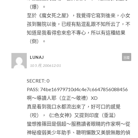
（爆）。
至於《魔女死之屋》，我覺得它寫到後來，小女
孩到醫院以後，已經有點混亂跟不知所云了，不
知道是我看得愈來愈不專心，所以有這種結果
（倒）。
LUNAJ
回覆
10 5 月, 200612:01
SECRET: 0
PASS: 74be16979710d4c4e7c6647856088456
啊～導讀人耶（立正～敬禮）XD
真是看到我口水都流出來了，好可口的感覺
（咬），《□色女神》又提到印度（垂涎）
蠻想推篠田是個超～服務讀者眼睛的作家啊～從
神秘瘦弱美少年助手、聰明懶散又美貌無敵的偵