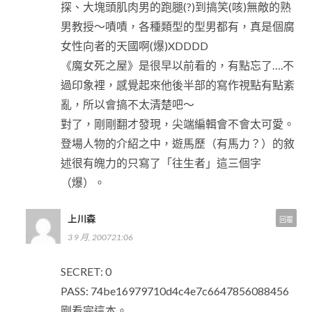
探、大塊頭肌肉男的跑腿(?)到搞笑(咳)無敵的熟
男教授～嘖嘖，各種類型的型男都有，真是個腐
女性向者的天國啊(爆)XDDDD
《魔女死之屋》是很早以前看的，有點忘了….不
過印象裡，感覺起來他後半部的寫作視點有點紊
亂，所以會搞不太清楚吧～
對了，剛剛翻才發現，尖端編輯會不會太可愛。
登場人物的介紹之中，遊馬歷（有馬力？）的敘
述很有魄力的只寫了「往生者」這三個字
（爆）。
上川森
回覆
3 9 月, 200721:06
SECRET: 0
PASS: 74be16979710d4c4e7c6647856088456
剛看完這本。