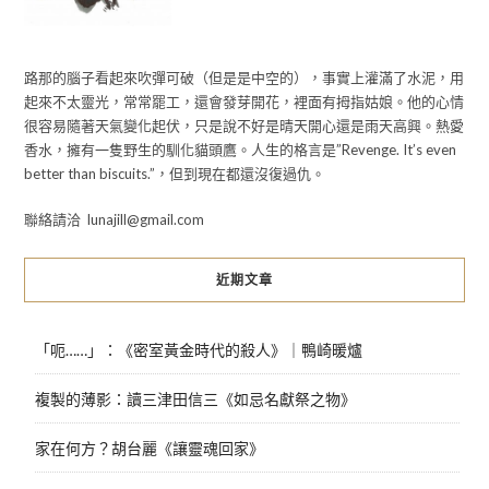
路那的腦子看起來吹彈可破（但是是中空的），事實上灌滿了水泥，用
起來不太靈光，常常罷工，還會發芽開花，裡面有拇指姑娘。他的心情
很容易隨著天氣變化起伏，只是說不好是晴天開心還是雨天高興。熱愛
香水，擁有一隻野生的馴化貓頭鷹。人生的格言是”Revenge. It’s even
better than biscuits.”，但到現在都還沒復過仇。
聯絡請洽 lunajill@gmail.com
近期文章
「呃……」：《密室黃金時代的殺人》｜鴨崎暖爐
複製的薄影：讀三津田信三《如忌名獻祭之物》
家在何方？胡台麗《讓靈魂回家》