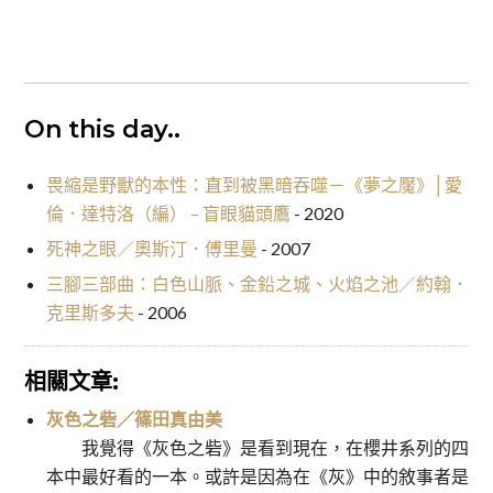
On this day..
畏縮是野獸的本性：直到被黑暗吞噬－《夢之魘》│愛
倫．達特洛（編） – 盲眼貓頭鷹
- 2020
死神之眼／奧斯汀．傅里曼
- 2007
三腳三部曲：白色山脈、金鉛之城、火焰之池／約翰．
克里斯多夫
- 2006
相關文章:
灰色之砦／篠田真由美
我覺得《灰色之砦》是看到現在，在櫻井系列的四
本中最好看的一本。或許是因為在《灰》中的敘事者是