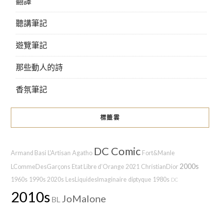
翻譯
聽講筆記
遊覽筆記
那些動人的詩
香氛筆記
標籤雲
DC Comic
Armand Basi
L'Artisan
Agatho
Fort&Manle
2000s
LCommeDesGarçons
Etat Libre d’Orange
2021
ChristianDior
1960s
1990s
2020s
LesLiquidesImaginaire
diptyque
1980s
DC
2010s
JoMalone
BL