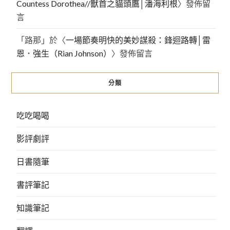
Countess Dorothea//獸首之貓頭鷹│潘海利根
〉發佈留
言
「
路那
」於〈
一場節奏明快的美妙謀殺：鋒迴路轉│雷
恩．強生（Rian Johnson）
〉發佈留言
分類
吃吃喝喝
影評劇評
日書隨筆
書評筆記
知識筆記