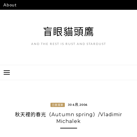
跳
About
至
主
要
盲眼貓頭鷹
內
容
AND THE REST IS RUST AND STARDUST
30 6 月, 2006
日書隨筆
秋天裡的春光（Autumn spring）/Vladimir
Michalek