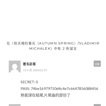
你我的崩壞世界／西尾維新
FAUST/JAN SVANKMAJER
文
章
導
覽
在〈秋天裡的春光（AUTUMN SPRING）/VLADIMIR
MICHALEK〉中有 2 則留言
匿名訪客
回覆
13 4 月, 200922:59
SECRET: 0
PASS: 74be16979710d4c4e7c6647856088456
熱氣球在結尾,片尾曲的部份了