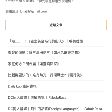
better than biscuits.”，但到現在都還沒復過仇。
聯絡請洽 lunajill@gmail.com
近期文章
「呃……」：《密室黃金時代的殺人》｜鴨崎暖爐
複製的薄影：讀三津田信三《如忌名獻祭之物》
家在何方？胡台麗《讓靈魂回家》
比戰機更快的，唯有時光：捍衛戰士2《獨行俠》
Daily Lab 車用香氛
DC同人翻譯┃虛擬語氣┃ FabulaRasa
DC同人翻譯┃陌生的語言(Foreign Languages) ┃ FabulaRasa