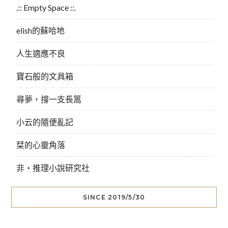
.:: Empty Space ::.
elish的蘇哈地
人生適應不良
寶石般的文具箱
尋夢，撐一支長篙
小云的隨便亂記
栞的心靈角落
非‧推理小說研究社
SINCE 2019/5/30