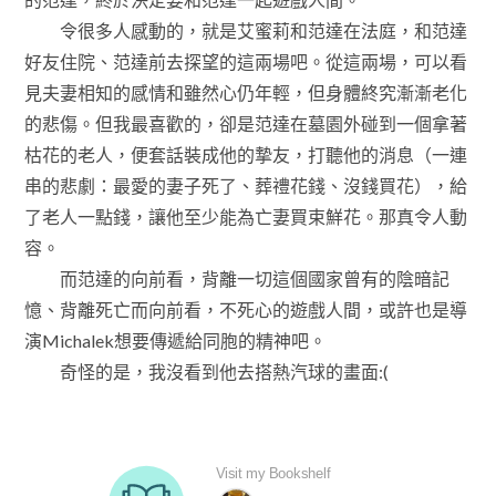
令很多人感動的，就是艾蜜莉和范達在法庭，和范達
好友住院、范達前去探望的這兩場吧。從這兩場，可以看
見夫妻相知的感情和雖然心仍年輕，但身體終究漸漸老化
的悲傷。但我最喜歡的，卻是范達在墓園外碰到一個拿著
枯花的老人，便套話裝成他的摯友，打聽他的消息（一連
串的悲劇：最愛的妻子死了、葬禮花錢、沒錢買花），給
了老人一點錢，讓他至少能為亡妻買束鮮花。那真令人動
容。
而范達的向前看，背離一切這個國家曾有的陰暗記
憶、背離死亡而向前看，不死心的遊戲人間，或許也是導
演Michalek想要傳遞給同胞的精神吧。
奇怪的是，我沒看到他去搭熱汽球的畫面:(