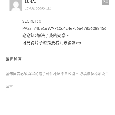
LUNAJ
回覆
15 4 月, 200904:21
SECRET: 0
PASS: 74be16979710d4c4e7c6647856088456
謝謝処ﾝ解決了我的疑惑～
可見得片子還是要看到最後暑x:p
發佈留言
發佈留言必須填寫的電子郵件地址不會公開。
必填欄位標示為
*
留言