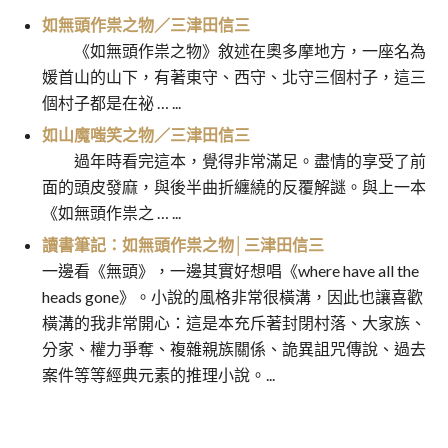
如無頭作祟之物／三津田信三
《如無頭作祟之物》敘述在奧多摩地方，一座名為
媛首山的山下，有著東守、西守、北守三個村子，這三
個村子都是在祕 … ...
如山魔嗤笑之物／三津田信三
過年時看完這本，覺得非常滿足。盡情的享受了前
面的頭皮發麻，與後半曲折纏繞的反覆解謎。與上一本
《如無頭作祟之 … ...
讀書筆記：如無頭作祟之物│三津田信三
一邊看《無頭》，一邊其實好想唱《where have all the
heads gone》。小說的風格非常很橫溝，因此也讓喜歡
橫溝的我非常開心：這是本充斥著封閉村落、大家族、
分家、權力爭奪、複雜親族關係、詭異詛咒傳說、過去
案件等等經典元素的推理小說。...