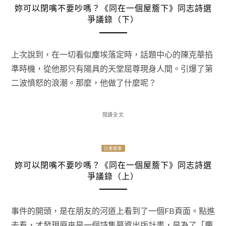
妳可以閉嘴不要吵嗎？《同在一個屋簷下》同志詩選
爭議錄（下）
上次說到，在一切看似塵埃落定時，話題中心的陳克華掐
準時機，從他那只有陽具的天堂屈尊現身人間。引爆了第
二波憤怒的浪潮。那麼，他做了什麼呢？
閱讀全文
日書隨筆
妳可以閉嘴不要吵嗎？《同在一個屋簷下》同志詩選
爭議錄（上）
事件的開頭，是在朋友的河道上看到了一個FB頁面。點進
去看，才發現原來是一個詩集募資出版計畫，是為了「慶