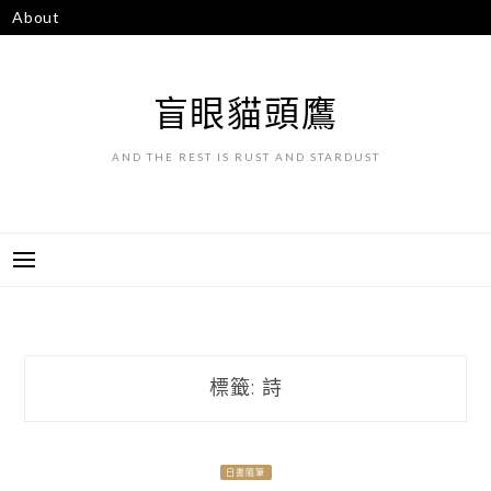
跳
About
至
主
要
盲眼貓頭鷹
內
容
AND THE REST IS RUST AND STARDUST
標籤:
詩
日書隨筆