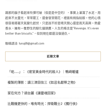
路那的腦子看起來吹彈可破（但是是中空的），事實上灌滿了水泥，用
起來不太靈光，常常罷工，還會發芽開花，裡面有拇指姑娘。他的心情
很容易隨著天氣變化起伏，只是說不好是晴天開心還是雨天高興。熱愛
香水，擁有一隻野生的馴化貓頭鷹。人生的格言是”Revenge. It’s even
better than biscuits.”，但到現在都還沒復過仇。
聯絡請洽 lunajill@gmail.com
近期文章
「呃……」：《密室黃金時代的殺人》｜鴨崎暖爐
複製的薄影：讀三津田信三《如忌名獻祭之物》
家在何方？胡台麗《讓靈魂回家》
比戰機更快的，唯有時光：捍衛戰士2《獨行俠》