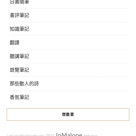
日書隨筆
書評筆記
知識筆記
翻譯
聽講筆記
遊覽筆記
那些動人的詩
香氛筆記
標籤雲
JoMalone
LesLiquidesImaginaire
2021
diptyque