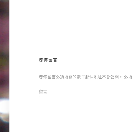
永恆之王二部：空暗女王／T.H.懷特
文
章
導
覽
發佈留言
發佈留言必須填寫的電子郵件地址不會公開。
必填
留言