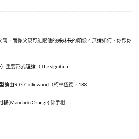
父親，而你父親可能跟他的姊妹長的頗像。無論如何，你跟你
y）重要形式理論（The significa … ...
型論由R˙G˙Collinwood（柯林伍德，188 … ...
橘(Mandarin Orange),佛手柑 … ...