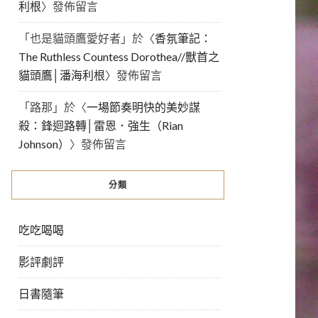
利根
〉發佈留言
「
也是貓頭鷹愛好者
」於〈
香氛筆記：
The Ruthless Countess Dorothea//獸首之
貓頭鷹│潘海利根
〉發佈留言
「
路那
」於〈
一場節奏明快的美妙謀
殺：鋒迴路轉│雷恩．強生（Rian
Johnson）
〉發佈留言
分類
吃吃喝喝
影評劇評
日書隨筆