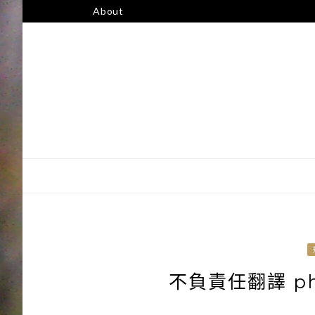
跳
About
至
主
要
內
容
不負責任翻譯 phi