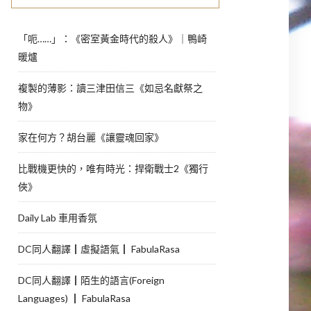
「呃……」：《密室黃金時代的殺人》｜鴨崎
暖爐
複製的薄影：讀三津田信三《如忌名獻祭之
物》
家在何方？胡台麗《讓靈魂回家》
比戰機更快的，唯有時光：捍衛戰士2《獨行
俠》
Daily Lab 車用香氛
DC同人翻譯┃虛擬語氣┃ FabulaRasa
DC同人翻譯┃陌生的語言(Foreign
Languages) ┃ FabulaRasa