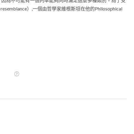
，因為不可能有一個判準能夠同時滿足這麼多種類別。為了支
emblance）,一個由哲學家維根斯坦在他的Philosophical